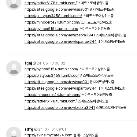
https://rattler6178.tumblr.com/
스마트스토어상위노출
https://sites.google.com/view/sua001
웹사이트상위노출
https://platypus3458.tumblr.com/
스마트스토어상위노출
https://rhinoceros24.tumblr.com/
스마트스토어상위노출
https://python5154.tumblr.com/
스마트스토어상위노출
https://sites.google.com/view/zebra3941
스마트스토어상위노출
https://sites.google.com/view/sparrow244
네이버쇼핑상위노출
fghj
24-05-13 00:32
https://python5154.tumblr.com/
스마트스토어상위노출
https://platypus3458.tumblr.com/
스마트스토어상위노출
https://sites.google.com/view/sua001
웹사이트상위노출
https://sites.google.com/view/sparrow244
네이버쇼핑상위노출
https://rhinoceros24.tumblr.com/
스마트스토어상위노출
https://rattler6178.tumblr.com/
스마트스토어상위노출
https://sites.google.com/view/zebra3941
스마트스토어상위노출
sdfg
24-07-01 09:01
https://avine.mycafe24.com
플레이스상위노출