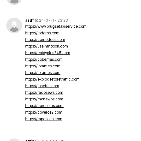
asdf
24-07-17 23:23
https://www.brugsetaxiservice.com
https://loderos.com
https://comodeos.com
https://usainmotion.com
https://ebicycles245.com
https://cobemas.com
https://lorames.com
https://lorames.com
https://explodestoretraffic.com
https://johefus.com
https://radosews.com
https://monewos.com
https://coresoms.com
https://coveros2.com
https://raposons.com