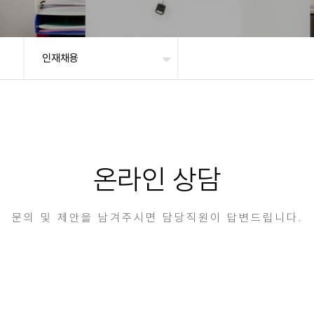
인재채용
온라인 상담
문의 및 제안을 남겨주시면 담당직원이 답변드립니다.