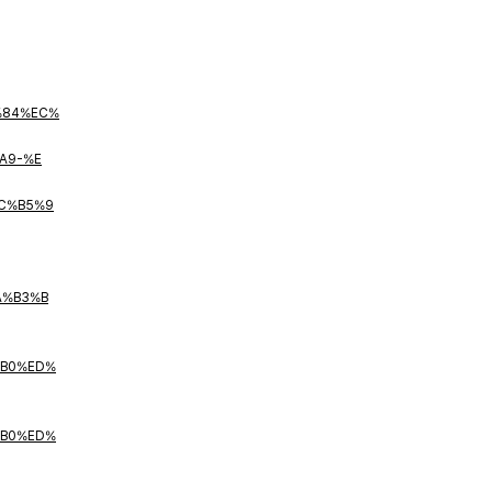
%84%EC%
A9-%E
EC%B5%9
A%B3%B
%B0%ED%
%B0%ED%