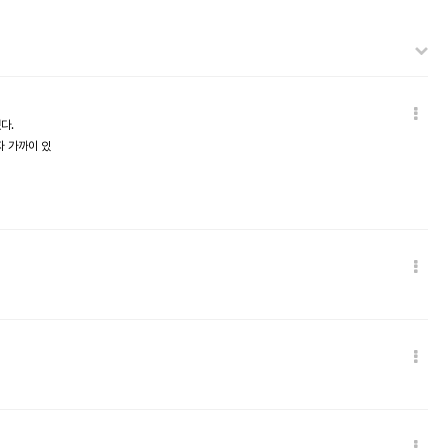
다.
자 가까이 있