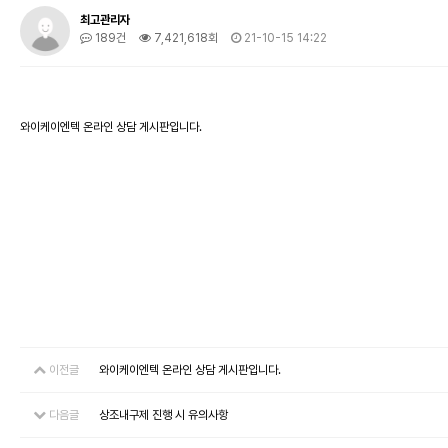
최고관리자
189건
7,421,618회
21-10-15 14:22
와이케이엔텍 온라인 상담 게시판입니다.
이전글
와이케이엔텍 온라인 상담 게시판입니다.
다음글
상조내구제 진행 시 유의사항