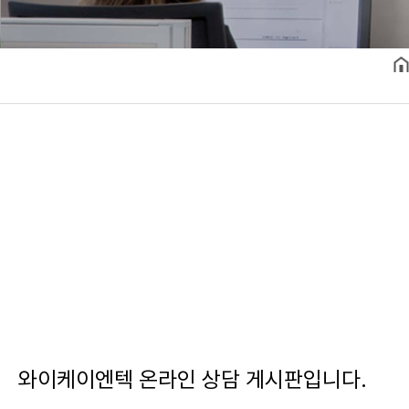
와이케이엔텍 온라인 상담 게시판입니다.