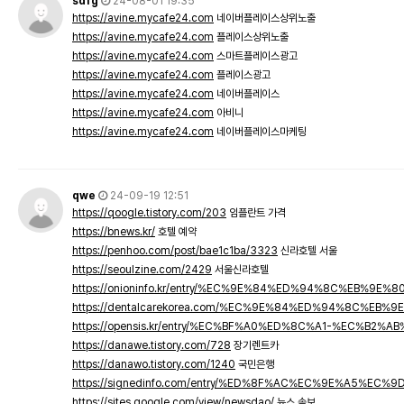
sdfg
24-08-01 19:35
https://avine.mycafe24.com
네이버플레이스상위노출
https://avine.mycafe24.com
플레이스상위노출
https://avine.mycafe24.com
스마트플레이스광고
https://avine.mycafe24.com
플레이스광고
https://avine.mycafe24.com
네이버플레이스
https://avine.mycafe24.com
아비니
https://avine.mycafe24.com
네이버플레이스마케팅
qwe
24-09-19 12:51
https://qoogle.tistory.com/203
임플란트 가격
https://bnews.kr/
호텔 예약
https://penhoo.com/post/bae1c1ba/3323
신라호텔 서울
https://seoulzine.com/2429
서울신라호텔
https://onioninfo.kr/entry/%EC%9E%84%ED%94%8C%EB%
https://dentalcarekorea.com/%EC%9E%84%ED%94%8C%E
https://opensis.kr/entry/%EC%BF%A0%ED%8C%A1-%EC%B
https://danawe.tistory.com/728
장기렌트카
https://danawo.tistory.com/1240
국민은행
https://signedinfo.com/entry/%ED%8F%AC%EC%9E%A5%E
https://sites.google.com/view/newsdao/
뉴스 속보