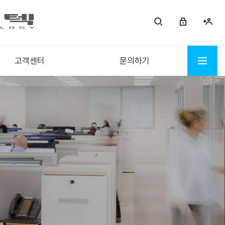
고객센터
문의하기