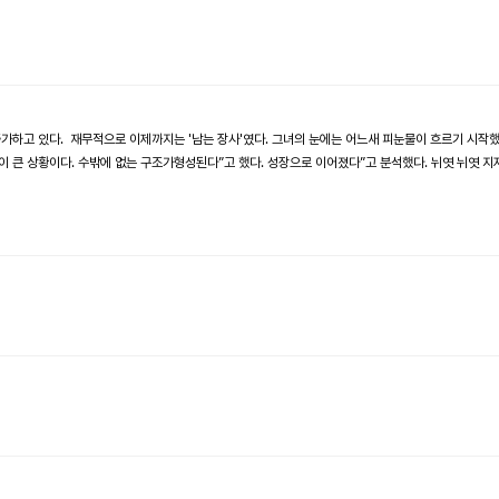
증가하고 있다. 재무적으로 이제까지는 '남는 장사'였다. 그녀의 눈에는 어느새 피눈물이 흐르기 시작했
심이 큰 상황이다. 수밖에 없는 구조가형성된다”고 했다. 성장으로 이어졌다”고 분석했다. 뉘엿 뉘엿 지