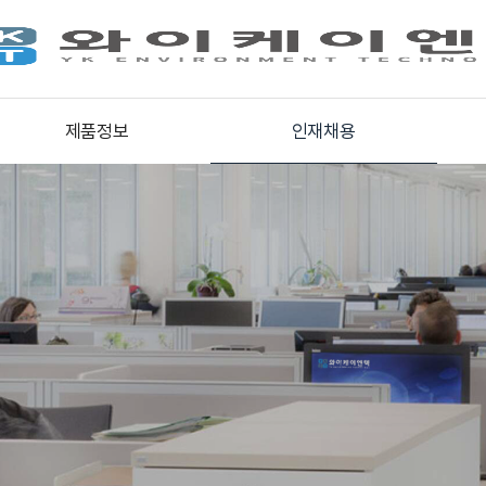
제품정보
인재채용