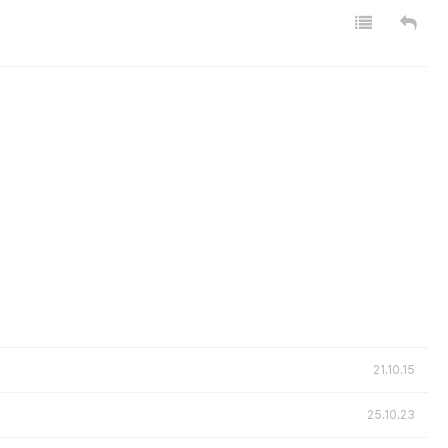
21.10.15
25.10.23