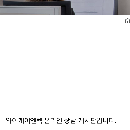
와이케이엔텍 온라인 상담 게시판입니다.