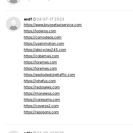
asdf
24-07-17 23:23
https://www.brugsetaxiservice.com
https://loderos.com
https://comodeos.com
https://usainmotion.com
https://ebicycles245.com
https://cobemas.com
https://lorames.com
https://lorames.com
https://explodestoretraffic.com
https://johefus.com
https://radosews.com
https://monewos.com
https://coresoms.com
https://coveros2.com
https://raposons.com