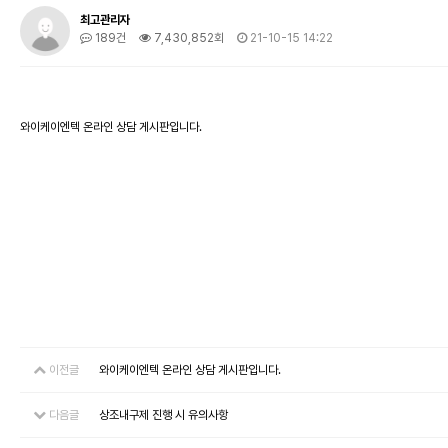
최고관리자
189건
7,430,852회
21-10-15 14:22
와이케이엔텍 온라인 상담 게시판입니다.
이전글
와이케이엔텍 온라인 상담 게시판입니다.
다음글
상조내구제 진행 시 유의사항