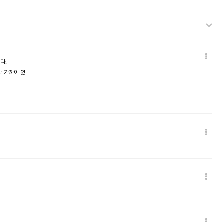
다.
자 가까이 있