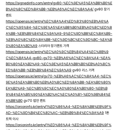
https://signedinfo.com/entry/gv80-%EC%9E%A5%EA%B8%B0%E
B%A0%8C%ED%8A%B8-%EB%A6%AC%EC%8A%A4/
gv80 장기
렌트
https://opensis.kr/entry/%EC%8A%A4%ED%83%80%EB%A6%A
C%EC%95%84-%EC%9E%A5%EA%B8%B0%EB%A0%8C%ED%8
A%B8-%EB%B9%84%EC%9A%A9-9%EC%9D%B8%EC%8A%B9-
%EB%A0%8C%ED%8A%B8-%EC%9D%BC%EC%9D%BC-%EA%B
0%80%EA%B2%A9
스타리아 장기렌트 가격
https://opensis.kr/entry/%EC%A0%9C%EB%84%A4%EC%8B%9
C%EC%8A%A4-gv80-gv70-%EB%A6%AC%EC%8A%A4-%EA%
B0%80%EA%B2%A9-%EC%9E%A5%EA%B8%B0%EB%A0%8C%
ED%8A%B8-%EB%B9%84%EC%9A%A9
gv80 리스 가격
https://opensis.kr/entry/gv70-%EB%A6%AC%EC%8A%A4-%EC%
9E%A5%EA%B8%B0%EB%A0%8C%ED%8A%B8-%EA%B0%80%
EA%B2%A9-%EC%B5%9C%EC%A0%80%EA%B0%80-%EB%B
9%84%EA%B5%90%EA%B2%AC%EC%A0%81-%ED%9B%84%E
A%B8%B0
gv70 법인 렌트
https://onioninfo.kr/entry/1%ED%86%A4-%ED%8A%B8%EB%9F%
AD-%EC%9D%B4%EC%82%AC-%EB%B9%84%EC%9A%A9
1톤
트럭 이사
https://onioninfo.kr/entry/1%ED%86%A4-%ED%8A%B8%EB%9F%