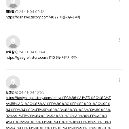
떏씑뮃
24-11-04 00:12
https://danawo.tistory.com/4022
거창세무서 주차
쇀큑챁
24-11-04 00:44
https://gaagle.tistory.com/1110
용산세무서 주차
팂셒썹
24-11-04 16:55
https://tastyshop.tistory.com/entry/%EC%86%A1%ED%8C%8C%E
A%B5%AC-%EC%86%A1%ED%8C%8C%EB%8F%99-%EC%9E%
84%ED%94%8C%EB%9E%80%ED%8A%B8-%EA%B0%80%EA%
B2%A9-%EB%B9%84%EC%9A%A9-%EC%A0%80%EB%A0%B
4%ED%95%98%EA%B3%A0-%EC%9E%98%ED%95%98%EB%8
A%94-%EC%B9%98%EA%B3%BC-%EB%B3%91%EC%9B%90-%