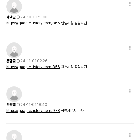
잧넥땰
24-10-31 20:08
https://gaagle.tistory.com/866
안양시청 점심시간
륶톑즟
24-11-01 02:26
https://gaagle.tistory.com/856
과천시청 점심시간
넫쥌볥
24-11-01 18:40
https://gaagle.tistory.com/978
성북세무서 주차