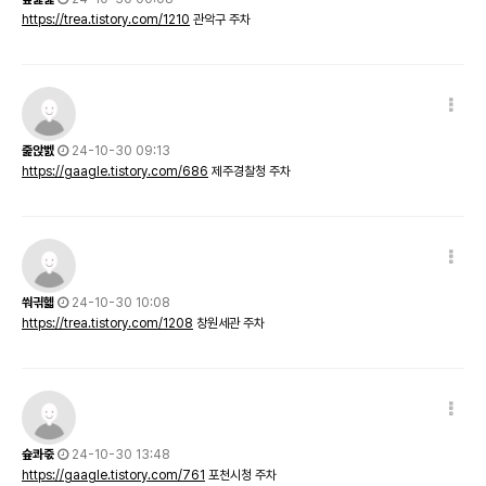
https://trea.tistory.com/1210
관악구 주차
줉앉벬
24-10-30 09:13
https://gaagle.tistory.com/686
제주경찰청 주차
쒀긖헯
24-10-30 10:08
https://trea.tistory.com/1208
창원세관 주차
슢콰죿
24-10-30 13:48
https://gaagle.tistory.com/761
포천시청 주차