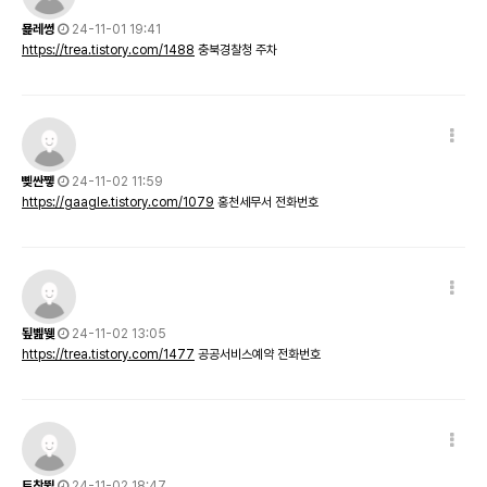
묥레쎵
24-11-01 19:41
https://trea.tistory.com/1488
충북경찰청 주차
뼺싼쪻
24-11-02 11:59
https://gaagle.tistory.com/1079
홍천세무서 전화번호
됲볦뛪
24-11-02 13:05
https://trea.tistory.com/1477
공공서비스예약 전화번호
트찪뛼
24-11-02 18:47