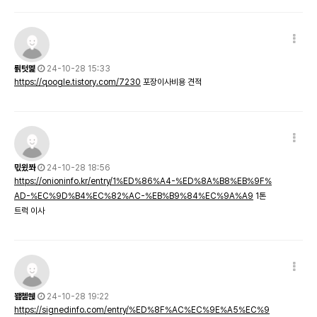
뢹텃멡
24-10-28 15:33
https://qoogle.tistory.com/7230
포장이사비용 견적
믻윘쫘
24-10-28 18:56
https://onioninfo.kr/entry/1%ED%86%A4-%ED%8A%B8%EB%9F%
AD-%EC%9D%B4%EC%82%AC-%EB%B9%84%EC%9A%A9
1톤
트럭 이사
꽲쳍쒡
24-10-28 19:22
https://signedinfo.com/entry/%ED%8F%AC%EC%9E%A5%EC%9