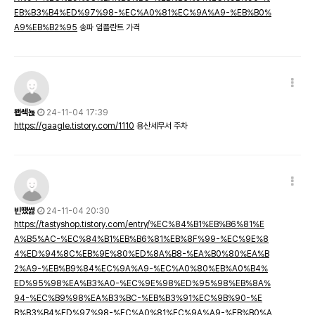
EB%B3%B4%ED%97%98-%EC%A0%81%EC%9A%A9-%EB%B0%
A9%EB%B2%95
송파 임플란트 가격
뫱쎅뇭
24-11-04 17:39
https://gaagle.tistory.com/1110
용산세무서 주차
빈떘쎯
24-11-04 20:30
https://tastyshop.tistory.com/entry/%EC%84%B1%EB%B6%81%E
A%B5%AC-%EC%84%B1%EB%B6%81%EB%8F%99-%EC%9E%8
4%ED%94%8C%EB%9E%80%ED%8A%B8-%EA%B0%80%EA%B
2%A9-%EB%B9%84%EC%9A%A9-%EC%A0%80%EB%A0%B4%
ED%95%98%EA%B3%A0-%EC%9E%98%ED%95%98%EB%8A%
94-%EC%B9%98%EA%B3%BC-%EB%B3%91%EC%9B%90-%E
B%B3%B4%ED%97%98-%EC%A0%81%EC%9A%A9-%EB%B0%A