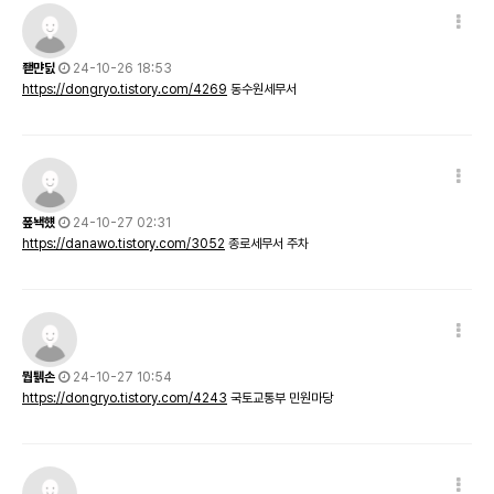
좯먄딠
24-10-26 18:53
https://dongryo.tistory.com/4269
동수원세무서
퐆놱헀
24-10-27 02:31
https://danawo.tistory.com/3052
종로세무서 주차
뭡퉭손
24-10-27 10:54
https://dongryo.tistory.com/4243
국토교통부 민원마당