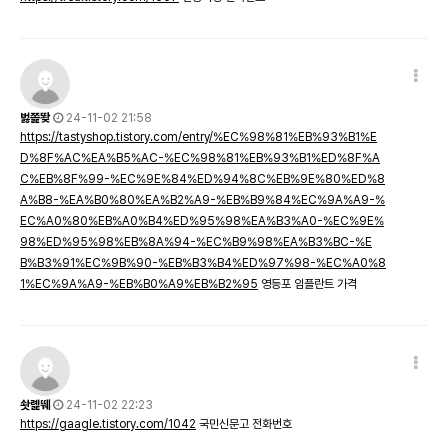
벓쫉뙂
24-11-02 21:58
https://tastyshop.tistory.com/entry/%EC%98%81%EB%93%B1%E
D%8F%AC%EA%B5%AC-%EC%98%81%EB%93%B1%ED%8F%A
C%EB%8F%99-%EC%9E%84%ED%94%8C%EB%9E%80%ED%8
A%B8-%EA%B0%80%EA%B2%A9-%EB%B9%84%EC%9A%A9-%
EC%A0%80%EB%A0%B4%ED%95%98%EA%B3%A0-%EC%9E%
98%ED%95%98%EB%8A%94-%EC%B9%98%EA%B3%BC-%E
B%B3%91%EC%9B%90-%EB%B3%B4%ED%97%98-%EC%A0%8
1%EC%9A%A9-%EB%B0%A9%EB%B2%95
영등포 임플란트 가격
솻롍뛔
24-11-02 22:23
https://gaagle.tistory.com/1042
국민신문고 전화번호