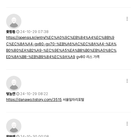
풏뮝튻
24-10-29 07:38
https://opensis.kr/entry/%EC%A0%9C%EB%84%A4%EC%8B%9
C%EC%8A%A4-gv80-gv70-%EB%A6%AC%EC%8A%A4-%EA%
B0%80%EA%B2%A9-%EC%9E%A5%EA%B8%B0%EB%A0%8C%
ED%8A%B8-%EB%B9%84%EC%9A%A9
gv80 리스 가격
쎟놌캔
24-10-29 08:22
https://danawo.tistory.com/3515
서울일자리포털
뭎뗥셽
24-10-30 00:08