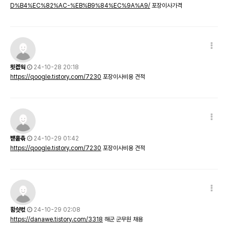
D%B4%EC%82%AC-%EB%B9%84%EC%9A%A9/
포장이사가격
묏콊웍
24-10-28 20:18
https://qoogle.tistory.com/7230
포장이사비용 견적
쨷훝츆
24-10-29 01:42
https://qoogle.tistory.com/7230
포장이사비용 견적
홤싓벇
24-10-29 02:08
https://danawe.tistory.com/3318
해군 군무원 채용