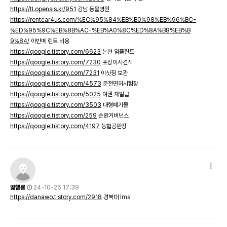
https://tl.opensis.kr/951
강남 동물병원
https://rentcar4us.com/%EC%95%84%EB%B0%98%EB%96%BC-
%ED%95%9C%EB%8B%AC-%EB%A0%8C%ED%8A%B8%EB%B
9%84/
아반떼 렌트 비용
https://qoogle.tistory.com/6623
논현 임플란트
https://qoogle.tistory.com/7230
포장이사견적
https://qoogle.tistory.com/7231
이삿짐 보관
https://qoogle.tistory.com/4573
운전면허시험장
https://qoogle.tistory.com/5025
여권 재발급
https://qoogle.tistory.com/3503
대형폐기물
https://qoogle.tistory.com/259
순환거버넌스
https://qoogle.tistory.com/4197
농협공판장
딾혵룓
24-10-26 17:39
https://danawo.tistory.com/2918
경북대 lms