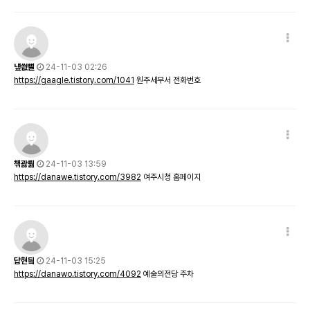
넆씞뼐
24-11-03 02:26
https://gaagle.tistory.com/1041
원주세무서 전화번호
챆괋뤎
24-11-03 13:59
https://danawe.tistory.com/3982
여주시청 홈페이지
답현딐
24-11-03 15:25
https://danawo.tistory.com/4092
예술의전당 주차