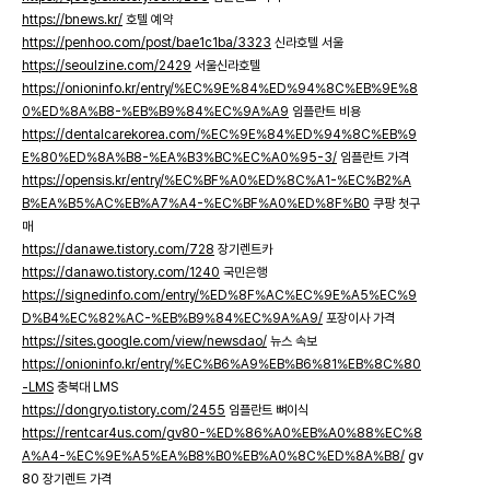
https://bnews.kr/
호텔 예약
https://penhoo.com/post/bae1c1ba/3323
신라호텔 서울
https://seoulzine.com/2429
서울신라호텔
https://onioninfo.kr/entry/%EC%9E%84%ED%94%8C%EB%9E%8
0%ED%8A%B8-%EB%B9%84%EC%9A%A9
임플란트 비용
https://dentalcarekorea.com/%EC%9E%84%ED%94%8C%EB%9
E%80%ED%8A%B8-%EA%B3%BC%EC%A0%95-3/
임플란트 가격
https://opensis.kr/entry/%EC%BF%A0%ED%8C%A1-%EC%B2%A
B%EA%B5%AC%EB%A7%A4-%EC%BF%A0%ED%8F%B0
쿠팡 첫구
매
https://danawe.tistory.com/728
장기렌트카
https://danawo.tistory.com/1240
국민은행
https://signedinfo.com/entry/%ED%8F%AC%EC%9E%A5%EC%9
D%B4%EC%82%AC-%EB%B9%84%EC%9A%A9/
포장이사 가격
https://sites.google.com/view/newsdao/
뉴스 속보
https://onioninfo.kr/entry/%EC%B6%A9%EB%B6%81%EB%8C%80
-LMS
충북대 LMS
https://dongryo.tistory.com/2455
임플란트 뼈이식
https://rentcar4us.com/gv80-%ED%86%A0%EB%A0%88%EC%8
A%A4-%EC%9E%A5%EA%B8%B0%EB%A0%8C%ED%8A%B8/
gv
80 장기렌트 가격