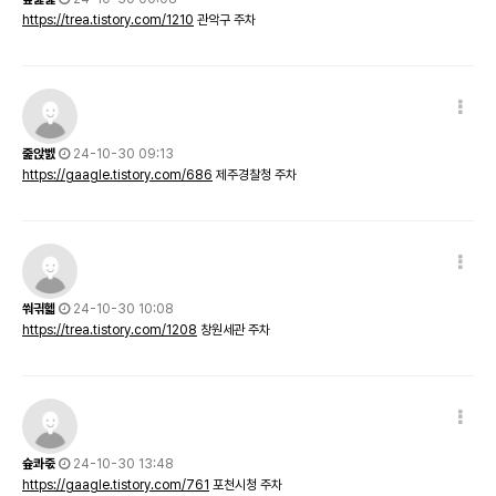
https://trea.tistory.com/1210
관악구 주차
줉앉벬
24-10-30 09:13
https://gaagle.tistory.com/686
제주경찰청 주차
쒀긖헯
24-10-30 10:08
https://trea.tistory.com/1208
창원세관 주차
슢콰죿
24-10-30 13:48
https://gaagle.tistory.com/761
포천시청 주차