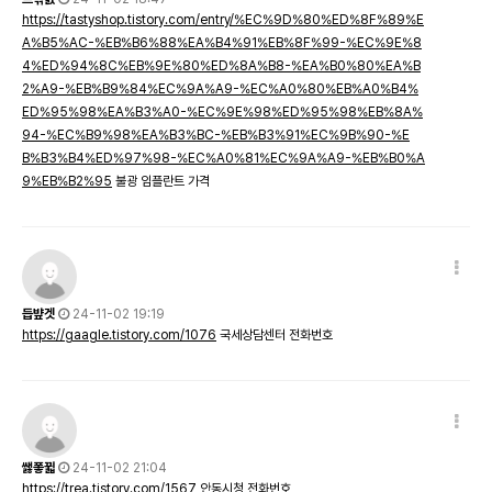
https://tastyshop.tistory.com/entry/%EC%9D%80%ED%8F%89%E
A%B5%AC-%EB%B6%88%EA%B4%91%EB%8F%99-%EC%9E%8
4%ED%94%8C%EB%9E%80%ED%8A%B8-%EA%B0%80%EA%B
2%A9-%EB%B9%84%EC%9A%A9-%EC%A0%80%EB%A0%B4%
ED%95%98%EA%B3%A0-%EC%9E%98%ED%95%98%EB%8A%
94-%EC%B9%98%EA%B3%BC-%EB%B3%91%EC%9B%90-%E
B%B3%B4%ED%97%98-%EC%A0%81%EC%9A%A9-%EB%B0%A
9%EB%B2%95
불광 임플란트 가격
듭뱦겟
24-11-02 19:19
https://gaagle.tistory.com/1076
국세상담센터 전화번호
쌣퐇뀗
24-11-02 21:04
https://trea.tistory.com/1567
안동시청 전화번호