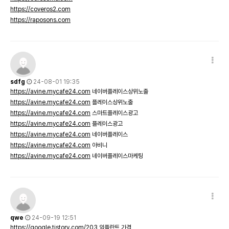
https://coveros2.com
https://raposons.com
sdfg
24-08-01 19:35
https://avine.mycafe24.com
네이버플레이스상위노출
https://avine.mycafe24.com
플레이스상위노출
https://avine.mycafe24.com
스마트플레이스광고
https://avine.mycafe24.com
플레이스광고
https://avine.mycafe24.com
네이버플레이스
https://avine.mycafe24.com
아비니
https://avine.mycafe24.com
네이버플레이스마케팅
qwe
24-09-19 12:51
https://qoogle.tistory.com/203
임플란트 가격