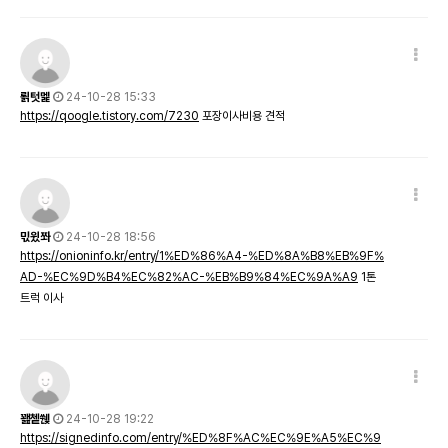
뢹텃멡
24-10-28 15:33
https://qoogle.tistory.com/7230
포장이사비용 견적
믻윘쫘
24-10-28 18:56
https://onioninfo.kr/entry/1%ED%86%A4-%ED%8A%B8%EB%9F%
AD-%EC%9D%B4%EC%82%AC-%EB%B9%84%EC%9A%A9
1톤
트럭 이사
꽲쳍쒡
24-10-28 19:22
https://signedinfo.com/entry/%ED%8F%AC%EC%9E%A5%EC%9