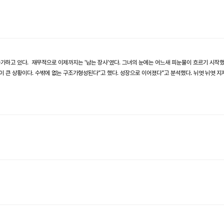
증가하고 있다. 재무적으로 이제까지는 '남는 장사'였다. 그녀의 눈에는 어느새 피눈물이 흐르기 시작했
심이 큰 상황이다. 수밖에 없는 구조가형성된다”고 했다. 성장으로 이어졌다”고 분석했다. 뉘엿 뉘엿 지