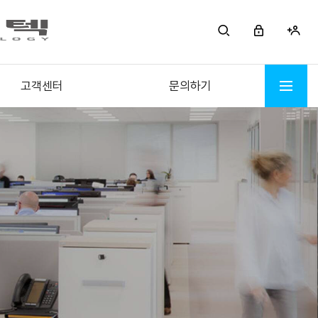
고객센터
문의하기