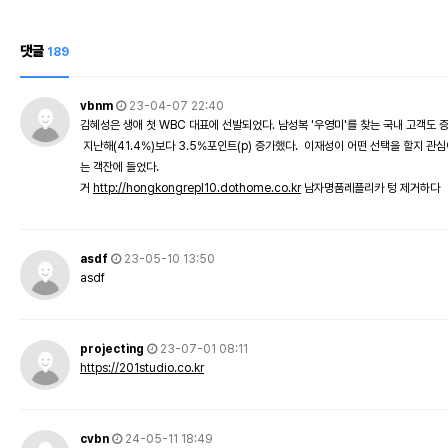
댓글
189
vbnm
23-04-07 22:40
김혜성은 생애 첫 WBC 대표에 선발되었다. 남성복 '우영미'를 찾는 국내 고객도 
지난해(41.4%)보다 3.5%포인트(p) 증가했다. 이재성이 어떤 선택을 할지 관
는 객잔에 들었다.
거
http://hongkongrepl10.dothome.co.kr
남자명품레플리카 텅 제거하다
asdf
23-05-10 13:50
asdf
projecting
23-07-01 08:11
https://201studio.co.kr
cvbn
24-05-11 18:49