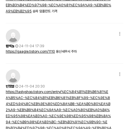
EB%B3%B4%ED%97%98-%EC%A0%81%EC%9A%A9-%EB%B0%
A9%EB%B2%95
송파 임플란트 가격
뫱쎅뇭
24-11-04 17:39
https://gaagle.tistory.com/1110
용산세무서 주차
빈떘쎯
24-11-04 20:30
https://tastyshop.tistory.com/entry/%EC%84%B1%EB%B6%81%E
A%B5%AC-%EC%84%B1%EB%B6%81%EB%8F%99-%EC%9E%8
4%ED%94%8C%EB%9E%80%ED%8A%B8-%EA%B0%80%EA%B
2%A9-%EB%B9%84%EC%9A%A9-%EC%A0%80%EB%A0%B4%
ED%95%98%EA%B3%A0-%EC%9E%98%ED%95%98%EB%8A%
94-%EC%B9%98%EA%B3%BC-%EB%B3%91%EC%9B%90-%E
B%B3%B4%ED%97%98-%EC%A0%81%EC%9A%A9-%EB%B0%A