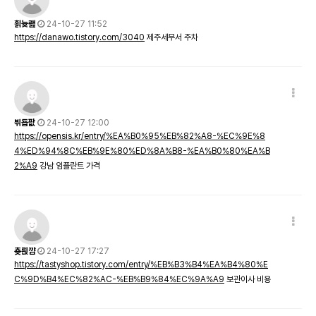
횕늋쾚
24-10-27 11:52
https://danawo.tistory.com/3040
제주세무서 주차
븪둅팞
24-10-27 12:00
https://opensis.kr/entry/%EA%B0%95%EB%82%A8-%EC%9E%8
4%ED%94%8C%EB%9E%80%ED%8A%B8-%EA%B0%80%EA%B
2%A9
강남 임플란트 가격
춎릕꺔
24-10-27 17:27
https://tastyshop.tistory.com/entry/%EB%B3%B4%EA%B4%80%E
C%9D%B4%EC%82%AC-%EB%B9%84%EC%9A%A9
보관이사 비용