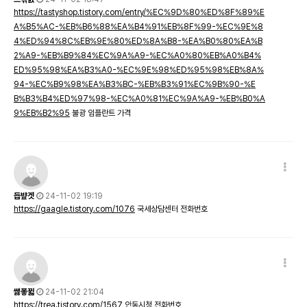
https://tastyshop.tistory.com/entry/%EC%9D%80%ED%8F%89%E
A%B5%AC-%EB%B6%88%EA%B4%91%EB%8F%99-%EC%9E%8
4%ED%94%8C%EB%9E%80%ED%8A%B8-%EA%B0%80%EA%B
2%A9-%EB%B9%84%EC%9A%A9-%EC%A0%80%EB%A0%B4%
ED%95%98%EA%B3%A0-%EC%9E%98%ED%95%98%EB%8A%
94-%EC%B9%98%EA%B3%BC-%EB%B3%91%EC%9B%90-%E
B%B3%B4%ED%97%98-%EC%A0%81%EC%9A%A9-%EB%B0%A
9%EB%B2%95
불광 임플란트 가격
듭뱦겟
24-11-02 19:19
https://gaagle.tistory.com/1076
국세상담센터 전화번호
쌣퐇뀗
24-11-02 21:04
https://trea.tistory.com/1567
안동시청 전화번호