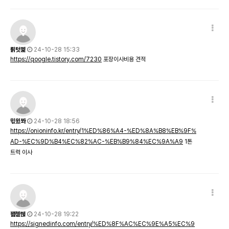
뢹텃멡
24-10-28 15:33
https://qoogle.tistory.com/7230
포장이사비용 견적
믻윘쫘
24-10-28 18:56
https://onioninfo.kr/entry/1%ED%86%A4-%ED%8A%B8%EB%9F%
AD-%EC%9D%B4%EC%82%AC-%EB%B9%84%EC%9A%A9
1톤
트럭 이사
꽲쳍쒡
24-10-28 19:22
https://signedinfo.com/entry/%ED%8F%AC%EC%9E%A5%EC%9