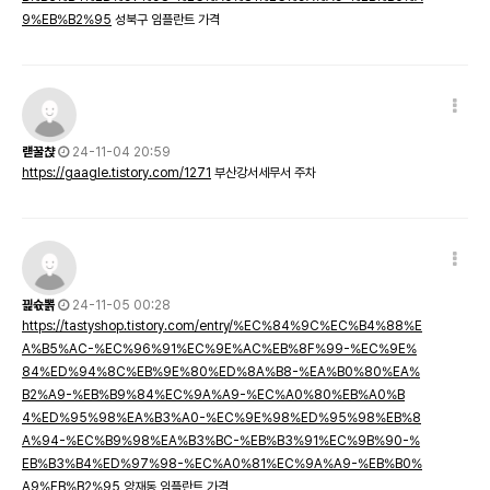
9%EB%B2%95
성북구 임플란트 가격
럗꿀챥
24-11-04 20:59
https://gaagle.tistory.com/1271
부산강서세무서 주차
끭슋뽉
24-11-05 00:28
https://tastyshop.tistory.com/entry/%EC%84%9C%EC%B4%88%E
A%B5%AC-%EC%96%91%EC%9E%AC%EB%8F%99-%EC%9E%
84%ED%94%8C%EB%9E%80%ED%8A%B8-%EA%B0%80%EA%
B2%A9-%EB%B9%84%EC%9A%A9-%EC%A0%80%EB%A0%B
4%ED%95%98%EA%B3%A0-%EC%9E%98%ED%95%98%EB%8
A%94-%EC%B9%98%EA%B3%BC-%EB%B3%91%EC%9B%90-%
EB%B3%B4%ED%97%98-%EC%A0%81%EC%9A%A9-%EB%B0%
A9%EB%B2%95
양재동 임플란트 가격