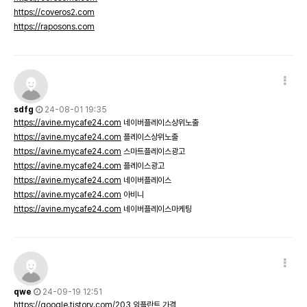
https://coveros2.com
https://raposons.com
sdfg
24-08-01 19:35
https://avine.mycafe24.com
네이버플레이스상위노출
https://avine.mycafe24.com
플레이스상위노출
https://avine.mycafe24.com
스마트플레이스광고
https://avine.mycafe24.com
플레이스광고
https://avine.mycafe24.com
네이버플레이스
https://avine.mycafe24.com
아비니
https://avine.mycafe24.com
네이버플레이스마케팅
qwe
24-09-19 12:51
https://qoogle.tistory.com/203
임플란트 가격