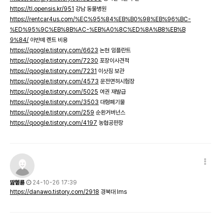
https://tl.opensis.kr/951
강남 동물병원
https://rentcar4us.com/%EC%95%84%EB%B0%98%EB%96%BC-
%ED%95%9C%EB%8B%AC-%EB%A0%8C%ED%8A%B8%EB%B
9%84/
아반떼 렌트 비용
https://qoogle.tistory.com/6623
논현 임플란트
https://qoogle.tistory.com/7230
포장이사견적
https://qoogle.tistory.com/7231
이삿짐 보관
https://qoogle.tistory.com/4573
운전면허시험장
https://qoogle.tistory.com/5025
여권 재발급
https://qoogle.tistory.com/3503
대형폐기물
https://qoogle.tistory.com/259
순환거버넌스
https://qoogle.tistory.com/4197
농협공판장
딾혵룓
24-10-26 17:39
https://danawo.tistory.com/2918
경북대 lms