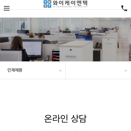
인재채용
온라인 상담