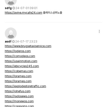
sdfg
24-07-01 09:01
https://avine.mycafe24.com
플레이스상위노출
asdf
24-07-17 23:23
https://www.brugsetaxiservice.com
https://loderos.com
https://comodeos.com
https://usainmotion.com
https://ebicycles245.com
https://cobemas.com
https://lorames.com
https://lorames.com
https://explodestoretraffic.com
https://johefus.com
https://radosews.com
https://monewos.com
https://coresoms.com