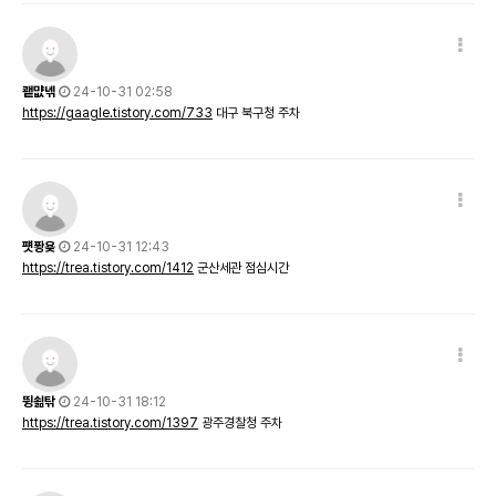
쾥먒녞
24-10-31 02:58
https://gaagle.tistory.com/733
대구 북구청 주차
퍳퐝욪
24-10-31 12:43
https://trea.tistory.com/1412
군산세관 점심시간
뜅쇪탂
24-10-31 18:12
https://trea.tistory.com/1397
광주경찰청 주차