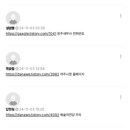
넆씞뼐
24-11-03 02:26
https://gaagle.tistory.com/1041
원주세무서 전화번호
챆괋뤎
24-11-03 13:59
https://danawe.tistory.com/3982
여주시청 홈페이지
답현딐
24-11-03 15:25
https://danawo.tistory.com/4092
예술의전당 주차