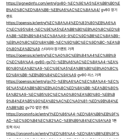
https://signedinfo.com/entry/gv80-%EC%9E%A5%EA%B8%B0%E
B%A0%8C%ED%8A%B8-%EB%A6%AC%EC%8A%A4/
gv80 장기
렌트
https://opensis.kr/entry/%EC%8A%A4%ED%83%80%EB%A6%A
C%EC%95%84-%EC%9E%A5%EA%B8%B0%EB%A0%8C%ED%8
A%B8-%EB%B9%84%EC%9A%A9-9%EC%9D%B8%EC%8A%B9-
%EB%A0%8C%ED%8A%B8-%EC%9D%BC%EC%9D%BC-%EA%B
0%80%EA%B2%A9
스타리아 장기렌트 가격
https://opensis.kr/entry/%EC%A0%9C%EB%84%A4%EC%8B%9
C%EC%8A%A4-gv80-gv70-%EB%A6%AC%EC%8A%A4-%EA%
B0%80%EA%B2%A9-%EC%9E%A5%EA%B8%B0%EB%A0%8C%
ED%8A%B8-%EB%B9%84%EC%9A%A9
gv80 리스 가격
https://opensis.kr/entry/gv70-%EB%A6%AC%EC%8A%A4-%EC%
9E%A5%EA%B8%B0%EB%A0%8C%ED%8A%B8-%EA%B0%80%
EA%B2%A9-%EC%B5%9C%EC%A0%80%EA%B0%80-%EB%B
9%84%EA%B5%90%EA%B2%AC%EC%A0%81-%ED%9B%84%E
A%B8%B0
gv70 법인 렌트
https://onioninfo.kr/entry/1%ED%86%A4-%ED%8A%B8%EB%9F%
AD-%EC%9D%B4%EC%82%AC-%EB%B9%84%EC%9A%A9
1톤
트럭 이사
https://onioninfo.kr/entry/1%ED%86%A4-%ED%8A%B8%EB%9F%