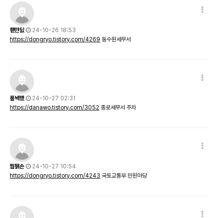
좯먄딠
24-10-26 18:53
https://dongryo.tistory.com/4269
동수원세무서
퐆놱헀
24-10-27 02:31
https://danawo.tistory.com/3052
종로세무서 주차
뭡퉭손
24-10-27 10:54
https://dongryo.tistory.com/4243
국토교통부 민원마당