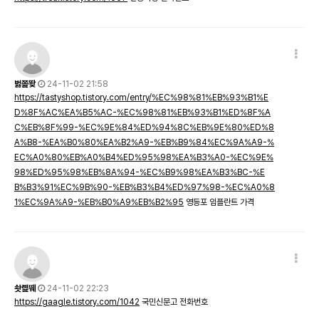
벓쫉뙂
24-11-02 21:58
https://tastyshop.tistory.com/entry/%EC%98%81%EB%93%B1%E
D%8F%AC%EA%B5%AC-%EC%98%81%EB%93%B1%ED%8F%A
C%EB%8F%99-%EC%9E%84%ED%94%8C%EB%9E%80%ED%8
A%B8-%EA%B0%80%EA%B2%A9-%EB%B9%84%EC%9A%A9-%
EC%A0%80%EB%A0%B4%ED%95%98%EA%B3%A0-%EC%9E%
98%ED%95%98%EB%8A%94-%EC%B9%98%EA%B3%BC-%E
B%B3%91%EC%9B%90-%EB%B3%B4%ED%97%98-%EC%A0%8
1%EC%9A%A9-%EB%B0%A9%EB%B2%95
영등포 임플란트 가격
솻롍뛔
24-11-02 22:23
https://gaagle.tistory.com/1042
국민신문고 전화번호