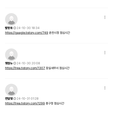
뺲펃욖
24-10-30 18:34
https://gaagle.tistory.com/749
춘천시청 점심시간
뛧콶뉴
24-10-30 20:08
https://trea.tistory.com/1307
잠실세무서 점심시간
켄턒앷
24-10-31 01:28
https://trea.tistory.com/1299
중구청 점심시간