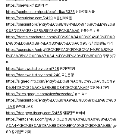
https://bnews.kr/
호텔 예약
https://penhoo.com/post/bae1c1ba/3323
신라호텔 서울
https://seoulzine.com/2429
서울신라호텔
https://onioninfo.kr/entry/%EC%9E%84%ED%94%8C%EB%9E%8
0%ED%8A%B8-%EB%B9%84%EC%9A%A9
임플란트 비용
https://dentalcarekorea.com/%EC%9E%84%ED%94%8C%EB%9
E%80%ED%8A%B8-%EA%B3%BC%EC%A0%95-3/
임플란트 가격
https://opensis.kr/entry/%EC%BF%A0%ED%8C%A1-%EC%B2%A
B%EA%B5%AC%EB%A7%A4-%EC%BF%A0%ED%8F%B0
쿠팡 첫구
매
https://danawe.tistory.com/728
장기렌트카
https://danawo.tistory.com/1240
국민은행
https://signedinfo.com/entry/%ED%8F%AC%EC%9E%A5%EC%9
D%B4%EC%82%AC-%EB%B9%84%EC%9A%A9/
포장이사 가격
https://sites.google.com/view/newsdao/
뉴스 속보
https://onioninfo.kr/entry/%EC%B6%A9%EB%B6%81%EB%8C%80
-LMS
충북대 LMS
https://dongryo.tistory.com/2455
임플란트 뼈이식
https://rentcar4us.com/gv80-%ED%86%A0%EB%A0%88%EC%8
A%A4-%EC%9E%A5%EA%B8%B0%EB%A0%8C%ED%8A%B8/
gv
80 장기렌트 가격