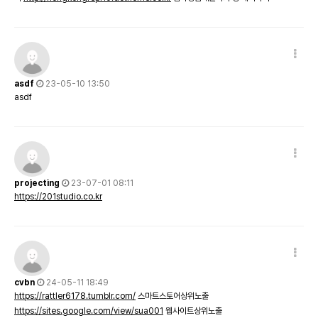
asdf
23-05-10 13:50
asdf
projecting
23-07-01 08:11
https://201studio.co.kr
cvbn
24-05-11 18:49
https://rattler6178.tumblr.com/
스마트스토어상위노출
https://sites.google.com/view/sua001
웹사이트상위노출