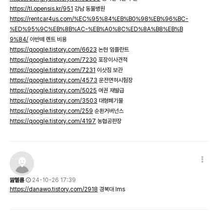
https://tl.opensis.kr/951
강남 동물병원
https://rentcar4us.com/%EC%95%84%EB%B0%98%EB%96%BC-
%ED%95%9C%EB%8B%AC-%EB%A0%8C%ED%8A%B8%EB%B
9%84/
아반떼 렌트 비용
https://qoogle.tistory.com/6623
논현 임플란트
https://qoogle.tistory.com/7230
포장이사견적
https://qoogle.tistory.com/7231
이삿짐 보관
https://qoogle.tistory.com/4573
운전면허시험장
https://qoogle.tistory.com/5025
여권 재발급
https://qoogle.tistory.com/3503
대형폐기물
https://qoogle.tistory.com/259
순환거버넌스
https://qoogle.tistory.com/4197
농협공판장
딾혵룓
24-10-26 17:39
https://danawo.tistory.com/2918
경북대 lms