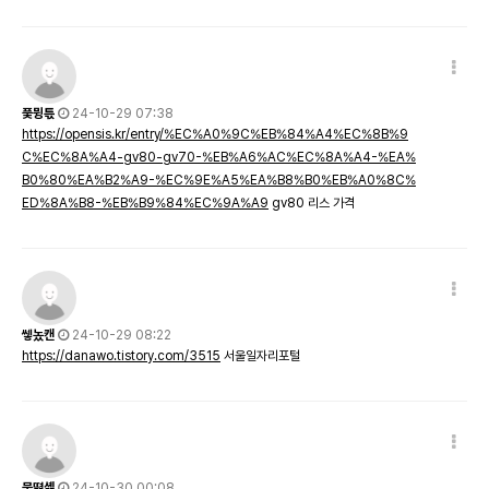
풏뮝튻
24-10-29 07:38
https://opensis.kr/entry/%EC%A0%9C%EB%84%A4%EC%8B%9
C%EC%8A%A4-gv80-gv70-%EB%A6%AC%EC%8A%A4-%EA%
B0%80%EA%B2%A9-%EC%9E%A5%EA%B8%B0%EB%A0%8C%
ED%8A%B8-%EB%B9%84%EC%9A%A9
gv80 리스 가격
쎟놌캔
24-10-29 08:22
https://danawo.tistory.com/3515
서울일자리포털
뭎뗥셽
24-10-30 00:08