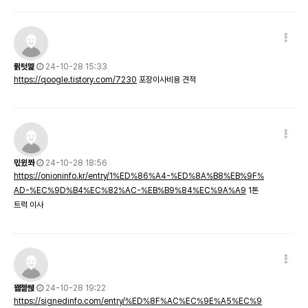
뢹텃멡
24-10-28 15:33
https://qoogle.tistory.com/7230
포장이사비용 견적
믻윘쫘
24-10-28 18:56
https://onioninfo.kr/entry/1%ED%86%A4-%ED%8A%B8%EB%9F%
AD-%EC%9D%B4%EC%82%AC-%EB%B9%84%EC%9A%A9
1톤
트럭 이사
꽲쳍쒡
24-10-28 19:22
https://signedinfo.com/entry/%ED%8F%AC%EC%9E%A5%EC%9