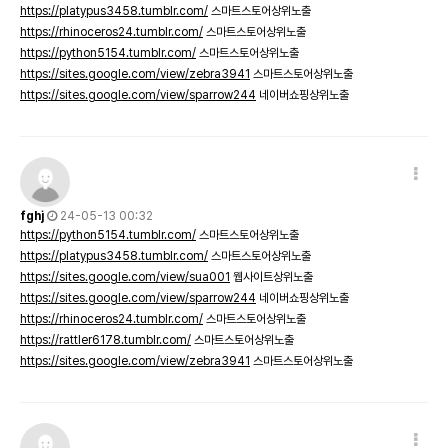
https://platypus3458.tumblr.com/
스마트스토어상위노출
https://rhinoceros24.tumblr.com/
스마트스토어상위노출
https://python5154.tumblr.com/
스마트스토어상위노출
https://sites.google.com/view/zebra3941
스마트스토어상위노출
https://sites.google.com/view/sparrow244
네이버쇼핑상위노출
fghj
24-05-13 00:32
https://python5154.tumblr.com/
스마트스토어상위노출
https://platypus3458.tumblr.com/
스마트스토어상위노출
https://sites.google.com/view/sua001
웹사이트상위노출
https://sites.google.com/view/sparrow244
네이버쇼핑상위노출
https://rhinoceros24.tumblr.com/
스마트스토어상위노출
https://rattler6178.tumblr.com/
스마트스토어상위노출
https://sites.google.com/view/zebra3941
스마트스토어상위노출