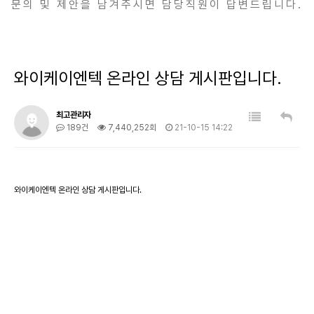
문의 및 제안을 남겨주시면 담당직원이 답변드립니다.
와이케이엔텍 온라인 상담 게시판입니다.
최고관리자
189건
7,440,252회
21-10-15 14:22
와이케이엔텍 온라인 상담 게시판입니다.