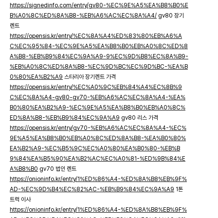
https://signedinfo.com/entry/gv80-%EC%9E%A5%EA%B8%B0%E
B%A0%8C%ED%8A%B8-%EB%A6%AC%EC%8A%A4/
gv80 장기
렌트
https://opensis.kr/entry/%EC%8A%A4%ED%83%80%EB%A6%A
C%EC%95%84-%EC%9E%A5%EA%B8%B0%EB%A0%8C%ED%8
A%B8-%EB%B9%84%EC%9A%A9-9%EC%9D%B8%EC%8A%B9-
%EB%A0%8C%ED%8A%B8-%EC%9D%BC%EC%9D%BC-%EA%B
0%80%EA%B2%A9
스타리아 장기렌트 가격
https://opensis.kr/entry/%EC%A0%9C%EB%84%A4%EC%8B%9
C%EC%8A%A4-gv80-gv70-%EB%A6%AC%EC%8A%A4-%EA%
B0%80%EA%B2%A9-%EC%9E%A5%EA%B8%B0%EB%A0%8C%
ED%8A%B8-%EB%B9%84%EC%9A%A9
gv80 리스 가격
https://opensis.kr/entry/gv70-%EB%A6%AC%EC%8A%A4-%EC%
9E%A5%EA%B8%B0%EB%A0%8C%ED%8A%B8-%EA%B0%80%
EA%B2%A9-%EC%B5%9C%EC%A0%80%EA%B0%80-%EB%B
9%84%EA%B5%90%EA%B2%AC%EC%A0%81-%ED%9B%84%E
A%B8%B0
gv70 법인 렌트
https://onioninfo.kr/entry/1%ED%86%A4-%ED%8A%B8%EB%9F%
AD-%EC%9D%B4%EC%82%AC-%EB%B9%84%EC%9A%A9
1톤
트럭 이사
https://onioninfo.kr/entry/1%ED%86%A4-%ED%8A%B8%EB%9F%