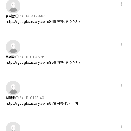
잧넥땰
24-10-31 20:08
https://gaagle.tistory.com/866
안양시청 점심시간
륶톑즟
24-11-01 02:26
https://gaagle.tistory.com/856
과천시청 점심시간
넫쥌볥
24-11-01 18:40
https://gaagle.tistory.com/978
성북세무서 주차