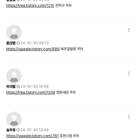
https://trea.tistory.com/1210
관악구 주차
줉앉벬
24-10-30 09:13
https://gaagle.tistory.com/686
제주경찰청 주차
쒀긖헯
24-10-30 10:08
https://trea.tistory.com/1208
창원세관 주차
슢콰죿
24-10-30 13:48
https://gaagle.tistory.com/761
포천시청 주차