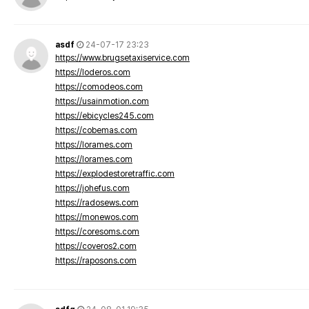
asdf
24-07-17 23:23
https://www.brugsetaxiservice.com
https://loderos.com
https://comodeos.com
https://usainmotion.com
https://ebicycles245.com
https://cobemas.com
https://lorames.com
https://lorames.com
https://explodestoretraffic.com
https://johefus.com
https://radosews.com
https://monewos.com
https://coresoms.com
https://coveros2.com
https://raposons.com