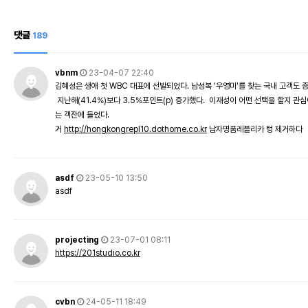
댓글
189
vbnm
23-04-07 22:40
김혜성은 생애 첫 WBC 대표에 선발되었다. 남성복 '우영미'를 찾는 국내 고객도 
지난해(41.4%)보다 3.5%포인트(p) 증가했다. 이재성이 어떤 선택을 할지 관
는 객잔에 들었다.
거
http://hongkongrepl10.dothome.co.kr
남자명품레플리카 텅 제거하다
asdf
23-05-10 13:50
asdf
projecting
23-07-01 08:11
https://201studio.co.kr
cvbn
24-05-11 18:49