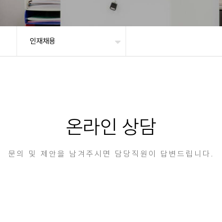
인재채용
온라인 상담
문의 및 제안을 남겨주시면 담당직원이 답변드립니다.