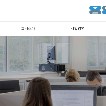
회사소개
사업영역