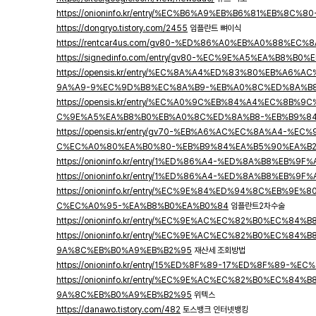
https://onioninfo.kr/entry/%EC%B6%A9%EB%B6%81%EB%8C%80
https://dongryo.tistory.com/2455
임플란트 뼈이식
https://rentcar4us.com/gv80-%ED%86%A0%EB%A0%88%
https://signedinfo.com/entry/gv80-%EC%9E%A5%EA%B8
https://opensis.kr/entry/%EC%8A%A4%ED%83%80%EB%
9A%A9-9%EC%9D%B8%EC%8A%B9-%EB%A0%8C%ED%8A%B
https://opensis.kr/entry/%EC%A0%9C%EB%84%A4%EC%8
C%9E%A5%EA%B8%B0%EB%A0%8C%ED%8A%B8-%EB%B9%8
https://opensis.kr/entry/gv70-%EB%A6%AC%EC%8A%A4
C%EC%A0%80%EA%B0%80-%EB%B9%84%EA%B5%90%EA%B
https://onioninfo.kr/entry/1%ED%86%A4-%ED%8A%B8%E
https://onioninfo.kr/entry/1%ED%86%A4-%ED%8A%B8%E
https://onioninfo.kr/entry/%EC%9E%84%ED%94%8C%EB
C%EC%A0%95-%EA%B8%B0%EA%B0%84
임플란트2차수술
https://onioninfo.kr/entry/%EC%9E%AC%EC%82%B0%EC%8
https://onioninfo.kr/entry/%EC%9E%AC%EC%82%B0%EC
9A%8C%EB%B0%A9%EB%B2%95
재산세 조회방법
https://onioninfo.kr/entry/15%ED%8F%89-17%ED%8F%89
https://onioninfo.kr/entry/%EC%9E%AC%EC%82%B0%EC
9A%8C%EB%B0%A9%EB%B2%95
위텍스
https://danawo.tistory.com/482
토스뱅크 인터넷뱅킹