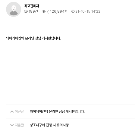
최고관리자
189건
7,426,894회
21-10-15 14:22
와이케이엔텍 온라인 상담 게시판입니다.
이전글
와이케이엔텍 온라인 상담 게시판입니다.
다음글
상조내구제 진행 시 유의사항