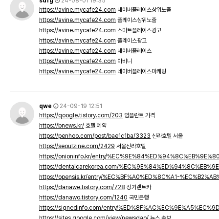
sdfg
24-08-01 19:35
https://avine.mycafe24.com
네이버플레이스상위노출
https://avine.mycafe24.com
플레이스상위노출
https://avine.mycafe24.com
스마트플레이스광고
https://avine.mycafe24.com
플레이스광고
https://avine.mycafe24.com
네이버플레이스
https://avine.mycafe24.com
아비니
https://avine.mycafe24.com
네이버플레이스마케팅
qwe
24-09-19 12:51
https://qoogle.tistory.com/203
임플란트 가격
https://bnews.kr/
호텔 예약
https://penhoo.com/post/bae1c1ba/3323
신라호텔 서울
https://seoulzine.com/2429
서울신라호텔
https://onioninfo.kr/entry/%EC%9E%84%ED%94%8C%EB%
https://dentalcarekorea.com/%EC%9E%84%ED%94%8C%E
https://opensis.kr/entry/%EC%BF%A0%ED%8C%A1-%EC%B
https://danawe.tistory.com/728
장기렌트카
https://danawo.tistory.com/1240
국민은행
https://signedinfo.com/entry/%ED%8F%AC%EC%9E%A5%E
https://sites.google.com/view/newsdao/
뉴스 속보