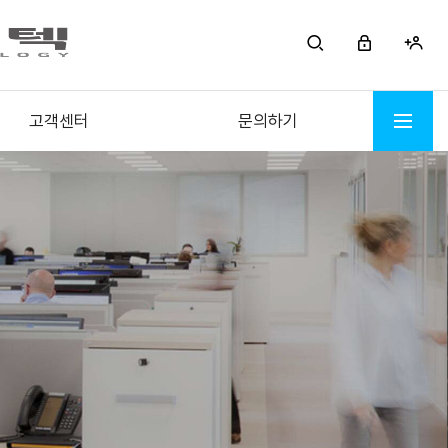
고객센터
문의하기