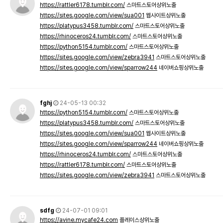
https://rattler6178.tumblr.com/
스마트스토어상위노출
https://sites.google.com/view/sua001
웹사이트상위노출
https://platypus3458.tumblr.com/
스마트스토어상위노출
https://rhinoceros24.tumblr.com/
스마트스토어상위노출
https://python5154.tumblr.com/
스마트스토어상위노출
https://sites.google.com/view/zebra3941
스마트스토어상위노출
https://sites.google.com/view/sparrow244
네이버쇼핑상위노출
fghj
24-05-13 00:32
https://python5154.tumblr.com/
스마트스토어상위노출
https://platypus3458.tumblr.com/
스마트스토어상위노출
https://sites.google.com/view/sua001
웹사이트상위노출
https://sites.google.com/view/sparrow244
네이버쇼핑상위노출
https://rhinoceros24.tumblr.com/
스마트스토어상위노출
https://rattler6178.tumblr.com/
스마트스토어상위노출
https://sites.google.com/view/zebra3941
스마트스토어상위노출
sdfg
24-07-01 09:01
https://avine.mycafe24.com
플레이스상위노출