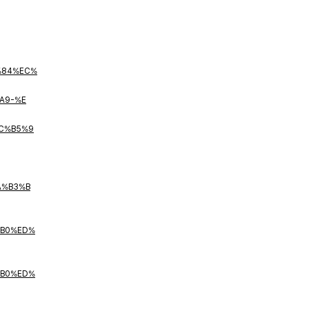
%84%EC%
A9-%E
EC%B5%9
A%B3%B
%B0%ED%
%B0%ED%