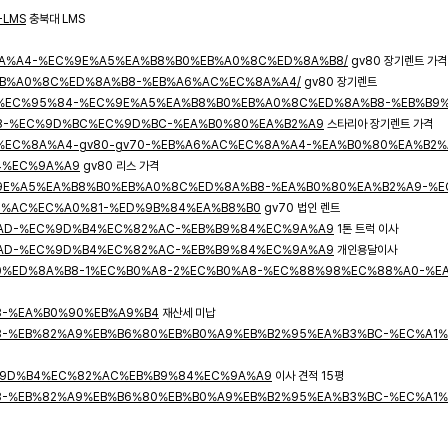
-LMS
충북대 LMS
EC%8A%A4-%EC%9E%A5%EA%B8%B0%EB%A0%8C%ED%8A%B8/
gv80 장기렌트 가격
%B0%EB%A0%8C%ED%8A%B8-%EB%A6%AC%EC%8A%A4/
gv80 장기렌트
A6%AC%EC%95%84-%EC%9E%A5%EA%B8%B0%EB%A0%8C%ED%8A%B8-%EB%B9
8-%EC%9D%BC%EC%9D%BC-%EA%B0%80%EA%B2%A9
스타리아 장기렌트 가격
B%9C%EC%8A%A4-gv80-gv70-%EB%A6%AC%EC%8A%A4-%EA%B0%80%EA%B2%
4%EC%9A%A9
gv80 리스 가격
-%EC%9E%A5%EA%B8%B0%EB%A0%8C%ED%8A%B8-%EA%B0%80%EA%B2%A9-%
2%AC%EC%A0%81-%ED%9B%84%EA%B8%B0
gv70 법인 렌트
B%9F%AD-%EC%9D%B4%EC%82%AC-%EB%B9%84%EC%9A%A9
1톤 트럭 이사
B%9F%AD-%EC%9D%B4%EC%82%AC-%EB%B9%84%EC%9A%A9
개인용달이사
%9E%80%ED%8A%B8-1%EC%B0%A8-2%EC%B0%A8-%EC%88%98%EC%88%A0-%E
4%B8-%EA%B0%90%EB%A9%B4
재산세 미납
%84%B8-%EB%82%A9%EB%B6%80%EB%B0%A9%EB%B2%95%EA%B3%BC-%EC%A1
-%EC%9D%B4%EC%82%AC%EB%B9%84%EC%9A%A9
이사 견적 15평
%84%B8-%EB%82%A9%EB%B6%80%EB%B0%A9%EB%B2%95%EA%B3%BC-%EC%A1