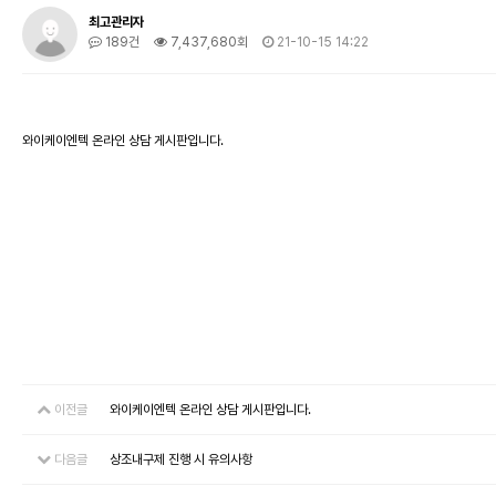
최고관리자
189건
7,437,680회
21-10-15 14:22
와이케이엔텍 온라인 상담 게시판입니다.
이전글
와이케이엔텍 온라인 상담 게시판입니다.
다음글
상조내구제 진행 시 유의사항