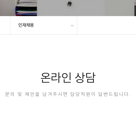
인재채용
온라인 상담
문의 및 제안을 남겨주시면 담당직원이 답변드립니다.