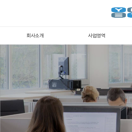
회사소개
사업영역