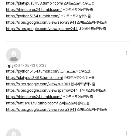
https://platypus3458.tumblr.com/
스마트스토어상위노출
https://rhinoceros24.tumblr.com/
스마트스토어상위노출
https://python5154.tumblr.com/
스마트스토어상위노출
https://sites.google.com/view/zebra3941
스마트스토어상위노출
https://sites.google.com/view/sparrow244
네이버쇼핑상위노출
fghj
24-05-13 00:32
https://python5154.tumblr.com/
스마트스토어상위노출
https://platypus3458.tumblr.com/
스마트스토어상위노출
https://sites.google.com/view/sua001
웹사이트상위노출
https://sites.google.com/view/sparrow244
네이버쇼핑상위노출
https://rhinoceros24.tumblr.com/
스마트스토어상위노출
https://rattler6178.tumblr.com/
스마트스토어상위노출
https://sites.google.com/view/zebra3941
스마트스토어상위노출