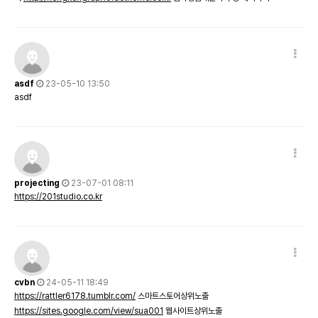
asdf
23-05-10 13:50
asdf
projecting
23-07-01 08:11
https://201studio.co.kr
cvbn
24-05-11 18:49
https://rattler6178.tumblr.com/
스마트스토어상위노출
https://sites.google.com/view/sua001
웹사이트상위노출