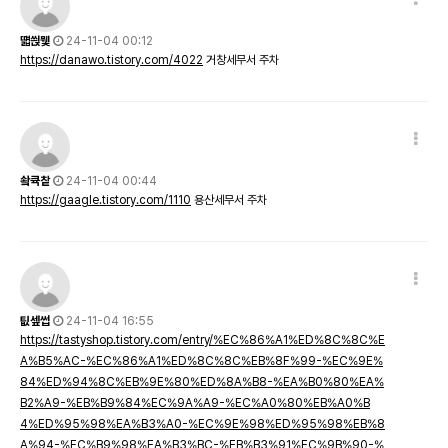
떏씑뮃
24-11-04 00:12
https://danawo.tistory.com/4022
거창세무서 주차
쇀큑챁
24-11-04 00:44
https://gaagle.tistory.com/1110
용산세무서 주차
팂셒썹
24-11-04 16:55
https://tastyshop.tistory.com/entry/%EC%86%A1%ED%8C%8C%E
A%B5%AC-%EC%86%A1%ED%8C%8C%EB%8F%99-%EC%9E%
84%ED%94%8C%EB%9E%80%ED%8A%B8-%EA%B0%80%EA%
B2%A9-%EB%B9%84%EC%9A%A9-%EC%A0%80%EB%A0%B
4%ED%95%98%EA%B3%A0-%EC%9E%98%ED%95%98%EB%8
A%94-%EC%B9%98%EA%B3%BC-%EB%B3%91%EC%9B%90-%