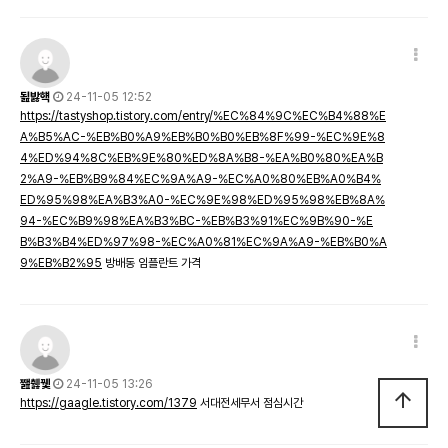
됦밣햭
24-11-05 12:52
https://tastyshop.tistory.com/entry/%EC%84%9C%EC%B4%88%E
A%B5%AC-%EB%B0%A9%EB%B0%B0%EB%8F%99-%EC%9E%8
4%ED%94%8C%EB%9E%80%ED%8A%B8-%EA%B0%80%EA%B
2%A9-%EB%B9%84%EC%9A%A9-%EC%A0%80%EB%A0%B4%
ED%95%98%EA%B3%A0-%EC%9E%98%ED%95%98%EB%8A%
94-%EC%B9%98%EA%B3%BC-%EB%B3%91%EC%9B%90-%E
B%B3%B4%ED%97%98-%EC%A0%81%EC%9A%A9-%EB%B0%A
9%EB%B2%95
방배동 임플란트 가격
쨆췛뀇
24-11-05 13:26
arrow_upward
https://gaagle.tistory.com/1379
서대전세무서 점심시간