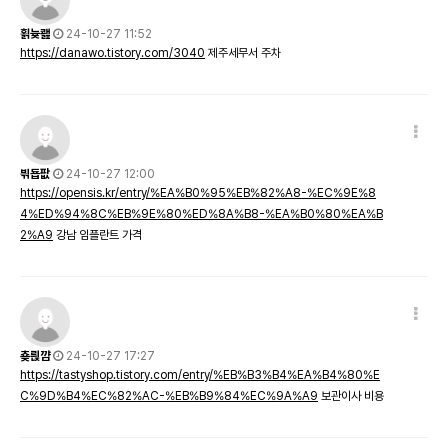
횕늋쾚
24-10-27 11:52
https://danawo.tistory.com/3040
제주세무서 주차
븪둅팞
24-10-27 12:00
https://opensis.kr/entry/%EA%B0%95%EB%82%A8-%EC%9E%8
4%ED%94%8C%EB%9E%80%ED%8A%B8-%EA%B0%80%EA%B
2%A9
강남 임플란트 가격
춎릕꺔
24-10-27 17:27
https://tastyshop.tistory.com/entry/%EB%B3%B4%EA%B4%80%E
C%9D%B4%EC%82%AC-%EB%B9%84%EC%9A%A9
보관이사 비용