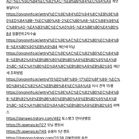
AD-%EC%9D%B4%EC%82%AC-%EB%B9%84%EC%9A%A9
개인
용달이사
https://onioninfo.kr/entry/%EC%9E%84%ED%94%8C%EB%9E%8
0%ED%8A%B8-1%EC%B0%A8-2%EC%B0%A8-%EC%88%98%E
C%88%A0-%EA%B3%BC%EC%A0%95-%EA%B8%B0%EA%B0%
84
임플란트2차수술
https://onioninfo.kr/entry/%EC%9E%AC%EC%82%B0%EC%84%B
8-%EA%B0%90%EB%A9%B4
재산세 미납
https://onioninfo.kr/entry/%EC%9E%AC%EC%82%B0%EC%84%B
8-%EB%82%A9%EB%B6%80%EB%B0%A9%EB%B2%95%EA%B
3%BC-%EC%A1%B0%ED%9A%8C%EB%B0%A9%EB%B2%95
재산
세 조회방법
https://onioninfo.kr/entry/15%ED%8F%89-17%ED%8F%89-%EC%
9D%B4%EC%82%AC%EB%B9%84%EC%9A%A9
이사 견적 15평
https://onioninfo.kr/entry/%EC%9E%AC%EC%82%B0%EC%84%B
8-%EB%82%A9%EB%B6%80%EB%B0%A9%EB%B2%95%EA%B
3%BC-%EC%A1%B0%ED%9A%8C%EB%B0%A9%EB%B2%95
위텍
스
https://danawo.tistory.com/482
토스뱅크 인터넷뱅킹
https://tl.opensis.kr/127
모닝 렌트비
https://tl.opensis.kr/146
승용차 1년 렌트
https://dongryo.tistory.com/2038
강북한의원 추천