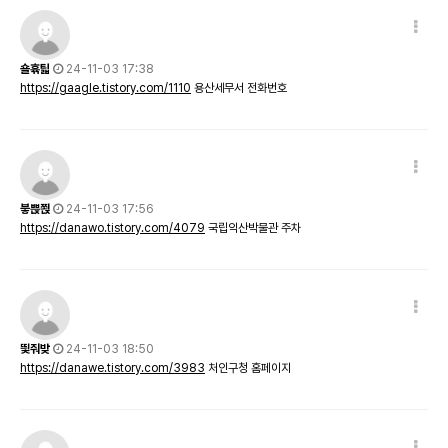
숄휶틻
24-11-03 17:38
https://gaagle.tistory.com/1110
용산세무서 전화번호
븧쁝쬕
24-11-03 17:56
https://danawo.tistory.com/4079
국립익산박물관 주차
띛줘밪
24-11-03 18:50
https://danawe.tistory.com/3983
처인구청 홈페이지