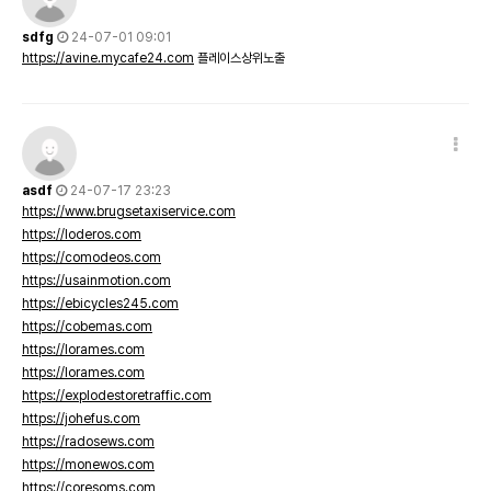
sdfg
24-07-01 09:01
https://avine.mycafe24.com
플레이스상위노출
asdf
24-07-17 23:23
https://www.brugsetaxiservice.com
https://loderos.com
https://comodeos.com
https://usainmotion.com
https://ebicycles245.com
https://cobemas.com
https://lorames.com
https://lorames.com
https://explodestoretraffic.com
https://johefus.com
https://radosews.com
https://monewos.com
https://coresoms.com