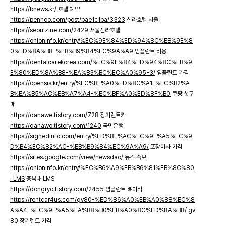
https://bnews.kr/
호텔 예약
https://penhoo.com/post/bae1c1ba/3323
신라호텔 서울
https://seoulzine.com/2429
서울신라호텔
https://onioninfo.kr/entry/%EC%9E%84%ED%94%8C%EB%9E%8
0%ED%8A%B8-%EB%B9%84%EC%9A%A9
임플란트 비용
https://dentalcarekorea.com/%EC%9E%84%ED%94%8C%EB%9
E%80%ED%8A%B8-%EA%B3%BC%EC%A0%95-3/
임플란트 가격
https://opensis.kr/entry/%EC%BF%A0%ED%8C%A1-%EC%B2%A
B%EA%B5%AC%EB%A7%A4-%EC%BF%A0%ED%8F%B0
쿠팡 첫구
매
https://danawe.tistory.com/728
장기렌트카
https://danawo.tistory.com/1240
국민은행
https://signedinfo.com/entry/%ED%8F%AC%EC%9E%A5%EC%9
D%B4%EC%82%AC-%EB%B9%84%EC%9A%A9/
포장이사 가격
https://sites.google.com/view/newsdao/
뉴스 속보
https://onioninfo.kr/entry/%EC%B6%A9%EB%B6%81%EB%8C%80
-LMS
충북대 LMS
https://dongryo.tistory.com/2455
임플란트 뼈이식
https://rentcar4us.com/gv80-%ED%86%A0%EB%A0%88%EC%8
A%A4-%EC%9E%A5%EA%B8%B0%EB%A0%8C%ED%8A%B8/
gv
80 장기렌트 가격