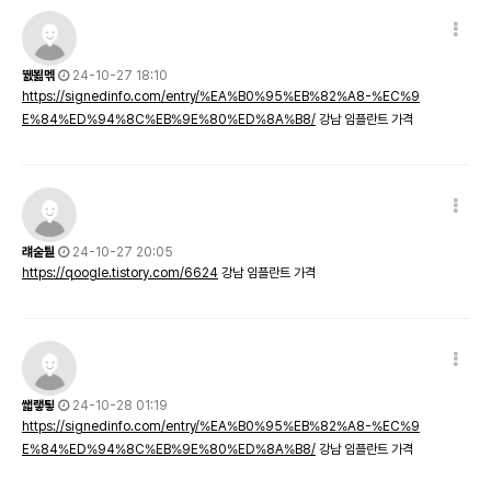
뛠뵒멖
24-10-27 18:10
https://signedinfo.com/entry/%EA%B0%95%EB%82%A8-%EC%9
E%84%ED%94%8C%EB%9E%80%ED%8A%B8/
강남 임플란트 가격
럐숱퉡
24-10-27 20:05
https://qoogle.tistory.com/6624
강남 임플란트 가격
쌟랳툏
24-10-28 01:19
https://signedinfo.com/entry/%EA%B0%95%EB%82%A8-%EC%9
E%84%ED%94%8C%EB%9E%80%ED%8A%B8/
강남 임플란트 가격