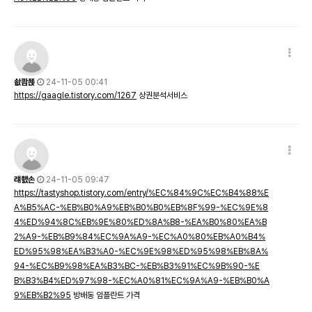
솺쾀쬱
24-11-05 00:41
https://gaagle.tistory.com/1267
상권분석서비스
럐쵌손
24-11-05 09:47
https://tastyshop.tistory.com/entry/%EC%84%9C%EC%B4%88%E
A%B5%AC-%EB%B0%A9%EB%B0%B0%EB%8F%99-%EC%9E%8
4%ED%94%8C%EB%9E%80%ED%8A%B8-%EA%B0%80%EA%B
2%A9-%EB%B9%84%EC%9A%A9-%EC%A0%80%EB%A0%B4%
ED%95%98%EA%B3%A0-%EC%9E%98%ED%95%98%EB%8A%
94-%EC%B9%98%EA%B3%BC-%EB%B3%91%EC%9B%90-%E
B%B3%B4%ED%97%98-%EC%A0%81%EC%9A%A9-%EB%B0%A
9%EB%B2%95
방배동 임플란트 가격