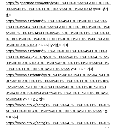
https://signedinfo.com/entry/gv80-%EC%9E%A5%EA%B8%B0%E
B%A0%8C%ED%8A%B8-%EB%A6%AC%EC%8A%A4/
gv80 장기
렌트
https://opensis.kr/entry/%EC%8A%A4%ED%83%80%EB%A6%A
C%EC%95%84-%EC%9E%A5%EA%B8%B0%EB%A0%8C%ED%8
A%B8-%EB%B9%84%EC%9A%A9-9%EC%9D%B8%EC%8A%B9-
%EB%A0%8C%ED%8A%B8-%EC%9D%BC%EC%9D%BC-%EA%B
0%80%EA%B2%A9
스타리아 장기렌트 가격
https://opensis.kr/entry/%EC%A0%9C%EB%84%A4%EC%8B%9
C%EC%8A%A4-gv80-gv70-%EB%A6%AC%EC%8A%A4-%EA%
B0%80%EA%B2%A9-%EC%9E%A5%EA%B8%B0%EB%A0%8C%
ED%8A%B8-%EB%B9%84%EC%9A%A9
gv80 리스 가격
https://opensis.kr/entry/gv70-%EB%A6%AC%EC%8A%A4-%EC%
9E%A5%EA%B8%B0%EB%A0%8C%ED%8A%B8-%EA%B0%80%
EA%B2%A9-%EC%B5%9C%EC%A0%80%EA%B0%80-%EB%B
9%84%EA%B5%90%EA%B2%AC%EC%A0%81-%ED%9B%84%E
A%B8%B0
gv70 법인 렌트
https://onioninfo.kr/entry/1%ED%86%A4-%ED%8A%B8%EB%9F%
AD-%EC%9D%B4%EC%82%AC-%EB%B9%84%EC%9A%A9
1톤
트럭 이사
https://onioninfo.kr/entry/1%ED%86%A4-%ED%8A%B8%EB%9F%