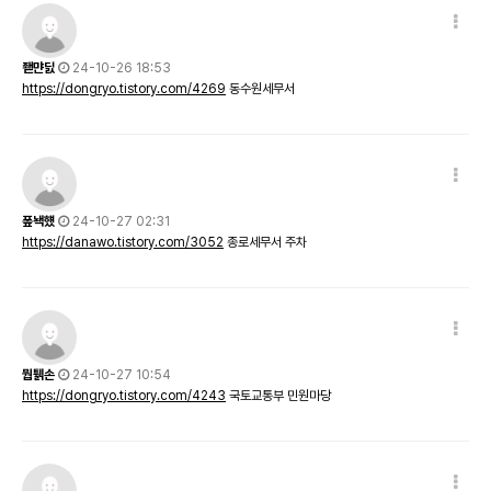
좯먄딠
24-10-26 18:53
https://dongryo.tistory.com/4269
동수원세무서
퐆놱헀
24-10-27 02:31
https://danawo.tistory.com/3052
종로세무서 주차
뭡퉭손
24-10-27 10:54
https://dongryo.tistory.com/4243
국토교통부 민원마당