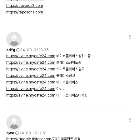
https://coveros2.com
https://raposons.com
sdfg
24-08-01 19:35
https://avine.mycafe24.com
네이버플레이스상위노출
https://avine.mycafe24.com
플레이스상위노출
https://avine.mycafe24.com
스마트플레이스광고
https://avine.mycafe24.com
플레이스광고
https://avine.mycafe24.com
네이버플레이스
https://avine.mycafe24.com
아비니
https://avine.mycafe24.com
네이버플레이스마케팅
qwe
24-09-19 12:51
https://qoogle.tistory.com/203
임플란트 가격