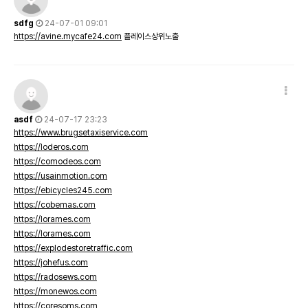
sdfg
24-07-01 09:01
https://avine.mycafe24.com
플레이스상위노출
asdf
24-07-17 23:23
https://www.brugsetaxiservice.com
https://loderos.com
https://comodeos.com
https://usainmotion.com
https://ebicycles245.com
https://cobemas.com
https://lorames.com
https://lorames.com
https://explodestoretraffic.com
https://johefus.com
https://radosews.com
https://monewos.com
https://coresoms.com