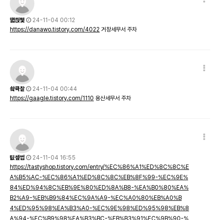
떏씑뮃
24-11-04 00:12
https://danawo.tistory.com/4022
거창세무서 주차
쇀큑챁
24-11-04 00:44
https://gaagle.tistory.com/1110
용산세무서 주차
팂셒썹
24-11-04 16:55
https://tastyshop.tistory.com/entry/%EC%86%A1%ED%8C%8C%E
A%B5%AC-%EC%86%A1%ED%8C%8C%EB%8F%99-%EC%9E%
84%ED%94%8C%EB%9E%80%ED%8A%B8-%EA%B0%80%EA%
B2%A9-%EB%B9%84%EC%9A%A9-%EC%A0%80%EB%A0%B
4%ED%95%98%EA%B3%A0-%EC%9E%98%ED%95%98%EB%8
A%94-%EC%B9%98%EA%B3%BC-%EB%B3%91%EC%9B%90-%