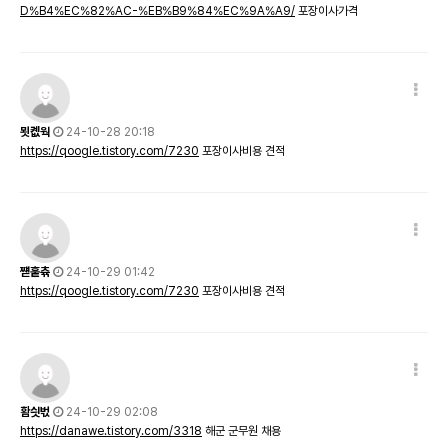
D%B4%EC%82%AC-%EB%B9%84%EC%9A%A9/
포장이사가격
묏콊웍
24-10-28 20:18
https://qoogle.tistory.com/7230
포장이사비용 견적
쨷훝츆
24-10-29 01:42
https://qoogle.tistory.com/7230
포장이사비용 견적
홤싓벇
24-10-29 02:08
https://danawe.tistory.com/3318
해군 군무원 채용