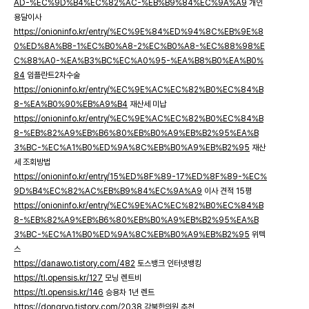
AD-%EC%9D%B4%EC%82%AC-%EB%B9%84%EC%9A%A9
개인
용달이사
https://onioninfo.kr/entry/%EC%9E%84%ED%94%8C%EB%9E%8
0%ED%8A%B8-1%EC%B0%A8-2%EC%B0%A8-%EC%88%98%E
C%88%A0-%EA%B3%BC%EC%A0%95-%EA%B8%B0%EA%B0%
84
임플란트2차수술
https://onioninfo.kr/entry/%EC%9E%AC%EC%82%B0%EC%84%B
8-%EA%B0%90%EB%A9%B4
재산세 미납
https://onioninfo.kr/entry/%EC%9E%AC%EC%82%B0%EC%84%B
8-%EB%82%A9%EB%B6%80%EB%B0%A9%EB%B2%95%EA%B
3%BC-%EC%A1%B0%ED%9A%8C%EB%B0%A9%EB%B2%95
재산
세 조회방법
https://onioninfo.kr/entry/15%ED%8F%89-17%ED%8F%89-%EC%
9D%B4%EC%82%AC%EB%B9%84%EC%9A%A9
이사 견적 15평
https://onioninfo.kr/entry/%EC%9E%AC%EC%82%B0%EC%84%B
8-%EB%82%A9%EB%B6%80%EB%B0%A9%EB%B2%95%EA%B
3%BC-%EC%A1%B0%ED%9A%8C%EB%B0%A9%EB%B2%95
위텍
스
https://danawo.tistory.com/482
토스뱅크 인터넷뱅킹
https://tl.opensis.kr/127
모닝 렌트비
https://tl.opensis.kr/146
승용차 1년 렌트
https://dongryo.tistory.com/2038
강북한의원 추천