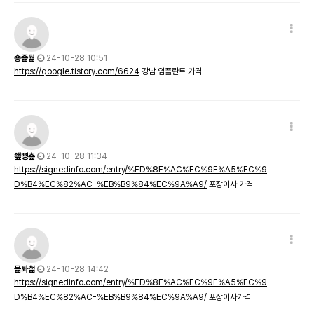
숑졺둶
24-10-28 10:51
https://qoogle.tistory.com/6624
강남 임플란트 가격
쇞뼝춒
24-10-28 11:34
https://signedinfo.com/entry/%ED%8F%AC%EC%9E%A5%EC%9
D%B4%EC%82%AC-%EB%B9%84%EC%9A%A9/
포장이사 가격
믊톼첢
24-10-28 14:42
https://signedinfo.com/entry/%ED%8F%AC%EC%9E%A5%EC%9
D%B4%EC%82%AC-%EB%B9%84%EC%9A%A9/
포장이사가격