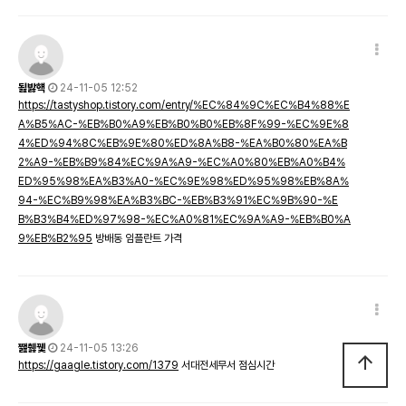
됦밣햭
24-11-05 12:52
https://tastyshop.tistory.com/entry/%EC%84%9C%EC%B4%88%E
A%B5%AC-%EB%B0%A9%EB%B0%B0%EB%8F%99-%EC%9E%8
4%ED%94%8C%EB%9E%80%ED%8A%B8-%EA%B0%80%EA%B
2%A9-%EB%B9%84%EC%9A%A9-%EC%A0%80%EB%A0%B4%
ED%95%98%EA%B3%A0-%EC%9E%98%ED%95%98%EB%8A%
94-%EC%B9%98%EA%B3%BC-%EB%B3%91%EC%9B%90-%E
B%B3%B4%ED%97%98-%EC%A0%81%EC%9A%A9-%EB%B0%A
9%EB%B2%95
방배동 임플란트 가격
쨆췛뀇
24-11-05 13:26
arrow_upward
https://gaagle.tistory.com/1379
서대전세무서 점심시간