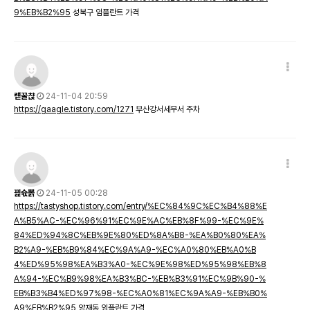
9%EB%B2%95
성북구 임플란트 가격
럗꿀챥
24-11-04 20:59
https://gaagle.tistory.com/1271
부산강서세무서 주차
끭슋뽉
24-11-05 00:28
https://tastyshop.tistory.com/entry/%EC%84%9C%EC%B4%88%E
A%B5%AC-%EC%96%91%EC%9E%AC%EB%8F%99-%EC%9E%
84%ED%94%8C%EB%9E%80%ED%8A%B8-%EA%B0%80%EA%
B2%A9-%EB%B9%84%EC%9A%A9-%EC%A0%80%EB%A0%B
4%ED%95%98%EA%B3%A0-%EC%9E%98%ED%95%98%EB%8
A%94-%EC%B9%98%EA%B3%BC-%EB%B3%91%EC%9B%90-%
EB%B3%B4%ED%97%98-%EC%A0%81%EC%9A%A9-%EB%B0%
A9%EB%B2%95
양재동 임플란트 가격