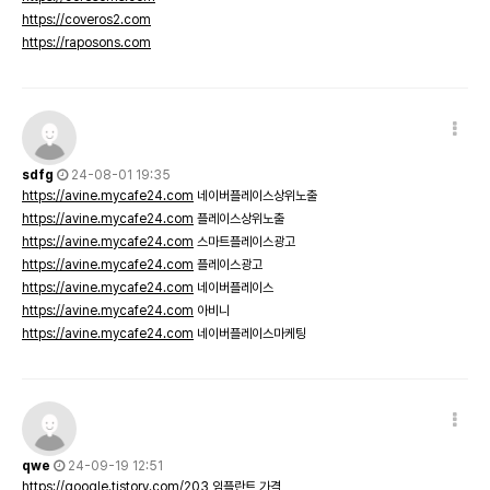
https://coveros2.com
https://raposons.com
sdfg
24-08-01 19:35
https://avine.mycafe24.com
네이버플레이스상위노출
https://avine.mycafe24.com
플레이스상위노출
https://avine.mycafe24.com
스마트플레이스광고
https://avine.mycafe24.com
플레이스광고
https://avine.mycafe24.com
네이버플레이스
https://avine.mycafe24.com
아비니
https://avine.mycafe24.com
네이버플레이스마케팅
qwe
24-09-19 12:51
https://qoogle.tistory.com/203
임플란트 가격