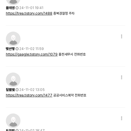
묥레쎵
24-11-01 19:41
https://trea.tistory.com/1488
충북경찰청 주차
뼺싼쪻
24-11-02 11:59
https://gaagle.tistory.com/1079
홍천세무서 전화번호
됲볦뛪
24-11-02 13:05
https://trea.tistory.com/1477
공공서비스예약 전화번호
트찪뛼
24-11-02 18:47