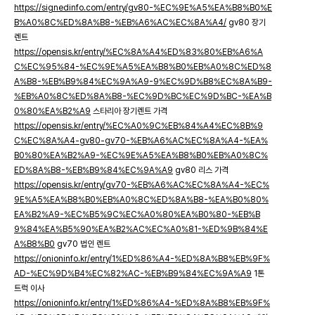
https://signedinfo.com/entry/gv80-%EC%9E%A5%EA%B8%B0%E
B%A0%8C%ED%8A%B8-%EB%A6%AC%EC%8A%A4/
gv80 장기
렌트
https://opensis.kr/entry/%EC%8A%A4%ED%83%80%EB%A6%A
C%EC%95%84-%EC%9E%A5%EA%B8%B0%EB%A0%8C%ED%8
A%B8-%EB%B9%84%EC%9A%A9-9%EC%9D%B8%EC%8A%B9-
%EB%A0%8C%ED%8A%B8-%EC%9D%BC%EC%9D%BC-%EA%B
0%80%EA%B2%A9
스타리아 장기렌트 가격
https://opensis.kr/entry/%EC%A0%9C%EB%84%A4%EC%8B%9
C%EC%8A%A4-gv80-gv70-%EB%A6%AC%EC%8A%A4-%EA%
B0%80%EA%B2%A9-%EC%9E%A5%EA%B8%B0%EB%A0%8C%
ED%8A%B8-%EB%B9%84%EC%9A%A9
gv80 리스 가격
https://opensis.kr/entry/gv70-%EB%A6%AC%EC%8A%A4-%EC%
9E%A5%EA%B8%B0%EB%A0%8C%ED%8A%B8-%EA%B0%80%
EA%B2%A9-%EC%B5%9C%EC%A0%80%EA%B0%80-%EB%B
9%84%EA%B5%90%EA%B2%AC%EC%A0%81-%ED%9B%84%E
A%B8%B0
gv70 법인 렌트
https://onioninfo.kr/entry/1%ED%86%A4-%ED%8A%B8%EB%9F%
AD-%EC%9D%B4%EC%82%AC-%EB%B9%84%EC%9A%A9
1톤
트럭 이사
https://onioninfo.kr/entry/1%ED%86%A4-%ED%8A%B8%EB%9F%