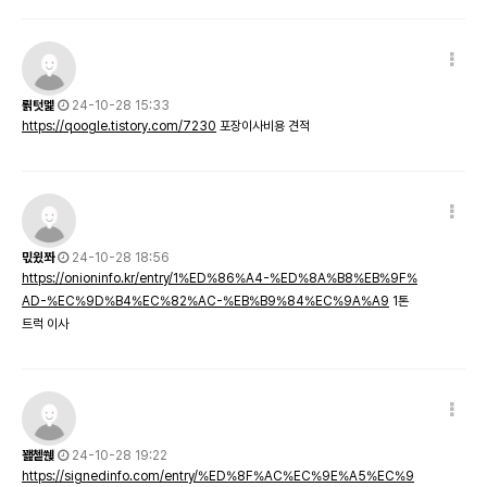
뢹텃멡
24-10-28 15:33
https://qoogle.tistory.com/7230
포장이사비용 견적
믻윘쫘
24-10-28 18:56
https://onioninfo.kr/entry/1%ED%86%A4-%ED%8A%B8%EB%9F%
AD-%EC%9D%B4%EC%82%AC-%EB%B9%84%EC%9A%A9
1톤
트럭 이사
꽲쳍쒡
24-10-28 19:22
https://signedinfo.com/entry/%ED%8F%AC%EC%9E%A5%EC%9