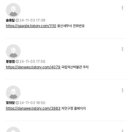
숄휶틻
24-11-03 17:38
https://gaagle.tistory.com/1110
용산세무서 전화번호
븧쁝쬕
24-11-03 17:56
https://danawo.tistory.com/4079
국립익산박물관 주차
띛줘밪
24-11-03 18:50
https://danawe.tistory.com/3983
처인구청 홈페이지