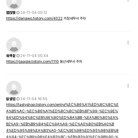
떏씑뮃
24-11-04 00:12
https://danawo.tistory.com/4022
거창세무서 주차
쇀큑챁
24-11-04 00:44
https://gaagle.tistory.com/1110
용산세무서 주차
팂셒썹
24-11-04 16:55
https://tastyshop.tistory.com/entry/%EC%86%A1%ED%8C%8C%E
A%B5%AC-%EC%86%A1%ED%8C%8C%EB%8F%99-%EC%9E%
84%ED%94%8C%EB%9E%80%ED%8A%B8-%EA%B0%80%EA%
B2%A9-%EB%B9%84%EC%9A%A9-%EC%A0%80%EB%A0%B
4%ED%95%98%EA%B3%A0-%EC%9E%98%ED%95%98%EB%8
A%94-%EC%B9%98%EA%B3%BC-%EB%B3%91%EC%9B%90-%