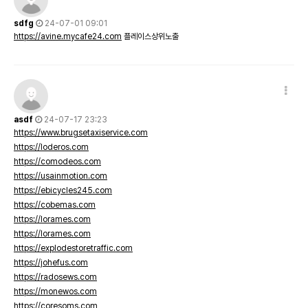
sdfg
24-07-01 09:01
https://avine.mycafe24.com
플레이스상위노출
asdf
24-07-17 23:23
https://www.brugsetaxiservice.com
https://loderos.com
https://comodeos.com
https://usainmotion.com
https://ebicycles245.com
https://cobemas.com
https://lorames.com
https://lorames.com
https://explodestoretraffic.com
https://johefus.com
https://radosews.com
https://monewos.com
https://coresoms.com