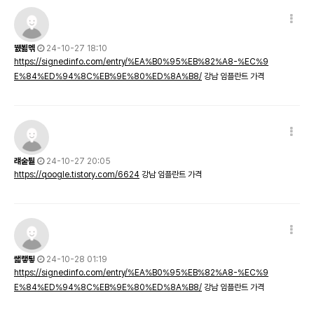
뛠뵒멖
24-10-27 18:10
https://signedinfo.com/entry/%EA%B0%95%EB%82%A8-%EC%9
E%84%ED%94%8C%EB%9E%80%ED%8A%B8/
강남 임플란트 가격
럐숱퉡
24-10-27 20:05
https://qoogle.tistory.com/6624
강남 임플란트 가격
쌟랳툏
24-10-28 01:19
https://signedinfo.com/entry/%EA%B0%95%EB%82%A8-%EC%9
E%84%ED%94%8C%EB%9E%80%ED%8A%B8/
강남 임플란트 가격