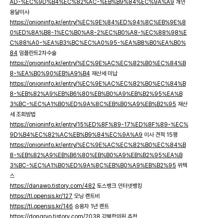
AD-%EC%9D%B4%EC%82%AC-%EB%B9%84%EC%9A%A9
개인
용달이사
https://onioninfo.kr/entry/%EC%9E%84%ED%94%8C%EB%9E%8
0%ED%8A%B8-1%EC%B0%A8-2%EC%B0%A8-%EC%88%98%E
C%88%A0-%EA%B3%BC%EC%A0%95-%EA%B8%B0%EA%B0%
84
임플란트2차수술
https://onioninfo.kr/entry/%EC%9E%AC%EC%82%B0%EC%84%B
8-%EA%B0%90%EB%A9%B4
재산세 미납
https://onioninfo.kr/entry/%EC%9E%AC%EC%82%B0%EC%84%B
8-%EB%82%A9%EB%B6%80%EB%B0%A9%EB%B2%95%EA%B
3%BC-%EC%A1%B0%ED%9A%8C%EB%B0%A9%EB%B2%95
재산
세 조회방법
https://onioninfo.kr/entry/15%ED%8F%89-17%ED%8F%89-%EC%
9D%B4%EC%82%AC%EB%B9%84%EC%9A%A9
이사 견적 15평
https://onioninfo.kr/entry/%EC%9E%AC%EC%82%B0%EC%84%B
8-%EB%82%A9%EB%B6%80%EB%B0%A9%EB%B2%95%EA%B
3%BC-%EC%A1%B0%ED%9A%8C%EB%B0%A9%EB%B2%95
위텍
스
https://danawo.tistory.com/482
토스뱅크 인터넷뱅킹
https://tl.opensis.kr/127
모닝 렌트비
https://tl.opensis.kr/146
승용차 1년 렌트
https://dongryo.tistory.com/2038
강북한의원 추천