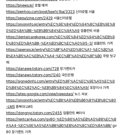
https://bnews.kr/
호텔 예약
https://penhoo.com/post/bae1c1ba/3323
신라호텔 서울
https://seoulzine.com/2429
서울신라호텔
https://onioninfo.kr/entry/%EC%9E%84%ED%94%8C%EB%9E%8
0%ED%8A%B8-%EB%B9%84%EC%9A%A9
임플란트 비용
https://dentalcarekorea.com/%EC%9E%84%ED%94%8C%EB%9
E%80%ED%8A%B8-%EA%B3%BC%EC%A0%95-3/
임플란트 가격
https://opensis.kr/entry/%EC%BF%A0%ED%8C%A1-%EC%B2%A
B%EA%B5%AC%EB%A7%A4-%EC%BF%A0%ED%8F%B0
쿠팡 첫구
매
https://danawe.tistory.com/728
장기렌트카
https://danawo.tistory.com/1240
국민은행
https://signedinfo.com/entry/%ED%8F%AC%EC%9E%A5%EC%9
D%B4%EC%82%AC-%EB%B9%84%EC%9A%A9/
포장이사 가격
https://sites.google.com/view/newsdao/
뉴스 속보
https://onioninfo.kr/entry/%EC%B6%A9%EB%B6%81%EB%8C%80
-LMS
충북대 LMS
https://dongryo.tistory.com/2455
임플란트 뼈이식
https://rentcar4us.com/gv80-%ED%86%A0%EB%A0%88%EC%8
A%A4-%EC%9E%A5%EA%B8%B0%EB%A0%8C%ED%8A%B8/
gv
80 장기렌트 가격