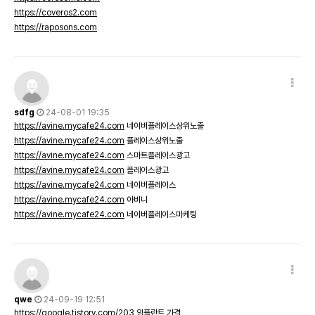
https://coveros2.com
https://raposons.com
sdfg
24-08-01 19:35
https://avine.mycafe24.com
네이버플레이스상위노출
https://avine.mycafe24.com
플레이스상위노출
https://avine.mycafe24.com
스마트플레이스광고
https://avine.mycafe24.com
플레이스광고
https://avine.mycafe24.com
네이버플레이스
https://avine.mycafe24.com
아비니
https://avine.mycafe24.com
네이버플레이스마케팅
qwe
24-09-19 12:51
https://qoogle.tistory.com/203
임플란트 가격