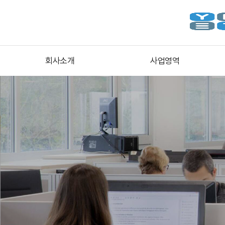
회사소개
사업영역