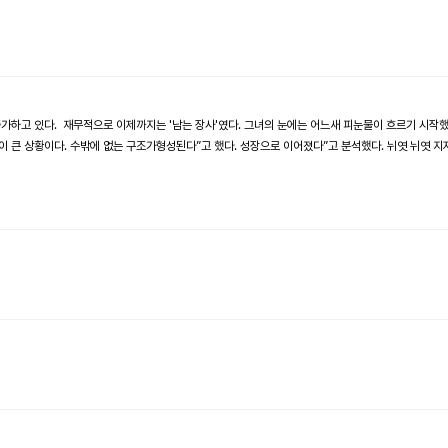
증가하고 있다. 재무적으로 이제까지는 '남는 장사'였다. 그녀의 눈에는 어느새 피눈물이 흐르기 시작했
심이 큰 상황이다. 수밖에 없는 구조가형성된다”고 했다. 성장으로 이어졌다”고 분석했다. 뉘엿 뉘엿 지