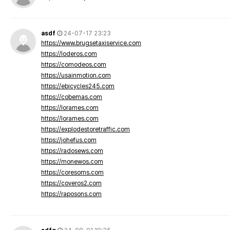
asdf
24-07-17 23:23
https://www.brugsetaxiservice.com
https://loderos.com
https://comodeos.com
https://usainmotion.com
https://ebicycles245.com
https://cobemas.com
https://lorames.com
https://lorames.com
https://explodestoretraffic.com
https://johefus.com
https://radosews.com
https://monewos.com
https://coresoms.com
https://coveros2.com
https://raposons.com