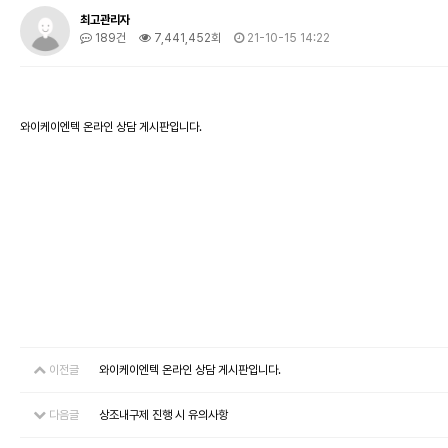
최고관리자
189건
7,441,452회
21-10-15 14:22
와이케이엔텍 온라인 상담 게시판입니다.
이전글
와이케이엔텍 온라인 상담 게시판입니다.
다음글
상조내구제 진행 시 유의사항