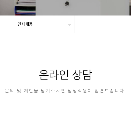
인재채용
온라인 상담
문의 및 제안을 남겨주시면 담당직원이 답변드립니다.