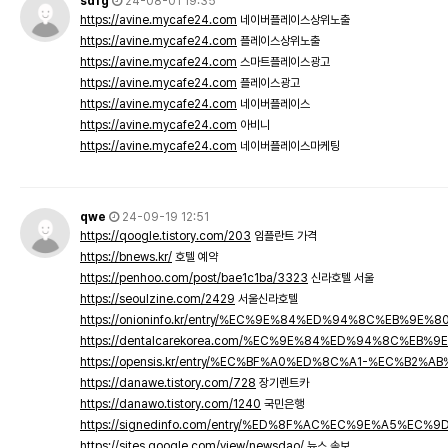
sdfg
24-08-01 19:35
https://avine.mycafe24.com
네이버플레이스상위노출
https://avine.mycafe24.com
플레이스상위노출
https://avine.mycafe24.com
스마트플레이스광고
https://avine.mycafe24.com
플레이스광고
https://avine.mycafe24.com
네이버플레이스
https://avine.mycafe24.com
아비니
https://avine.mycafe24.com
네이버플레이스마케팅
qwe
24-09-19 12:51
https://qoogle.tistory.com/203
임플란트 가격
https://bnews.kr/
호텔 예약
https://penhoo.com/post/bae1c1ba/3323
신라호텔 서울
https://seoulzine.com/2429
서울신라호텔
https://onioninfo.kr/entry/%EC%9E%84%ED%94%8C%EB%
https://dentalcarekorea.com/%EC%9E%84%ED%94%8C%E
https://opensis.kr/entry/%EC%BF%A0%ED%8C%A1-%EC%B
https://danawe.tistory.com/728
장기렌트카
https://danawo.tistory.com/1240
국민은행
https://signedinfo.com/entry/%ED%8F%AC%EC%9E%A5%E
https://sites.google.com/view/newsdao/
뉴스 속보