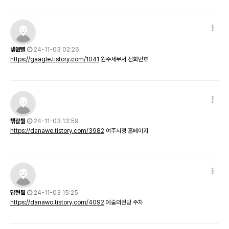
넆씞뼐
24-11-03 02:26
https://gaagle.tistory.com/1041
원주세무서 전화번호
챆괋뤎
24-11-03 13:59
https://danawe.tistory.com/3982
여주시청 홈페이지
답현딐
24-11-03 15:25
https://danawo.tistory.com/4092
예술의전당 주차