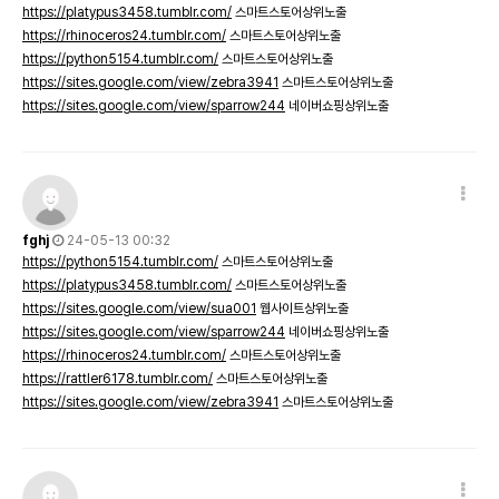
https://platypus3458.tumblr.com/
스마트스토어상위노출
https://rhinoceros24.tumblr.com/
스마트스토어상위노출
https://python5154.tumblr.com/
스마트스토어상위노출
https://sites.google.com/view/zebra3941
스마트스토어상위노출
https://sites.google.com/view/sparrow244
네이버쇼핑상위노출
fghj
24-05-13 00:32
https://python5154.tumblr.com/
스마트스토어상위노출
https://platypus3458.tumblr.com/
스마트스토어상위노출
https://sites.google.com/view/sua001
웹사이트상위노출
https://sites.google.com/view/sparrow244
네이버쇼핑상위노출
https://rhinoceros24.tumblr.com/
스마트스토어상위노출
https://rattler6178.tumblr.com/
스마트스토어상위노출
https://sites.google.com/view/zebra3941
스마트스토어상위노출