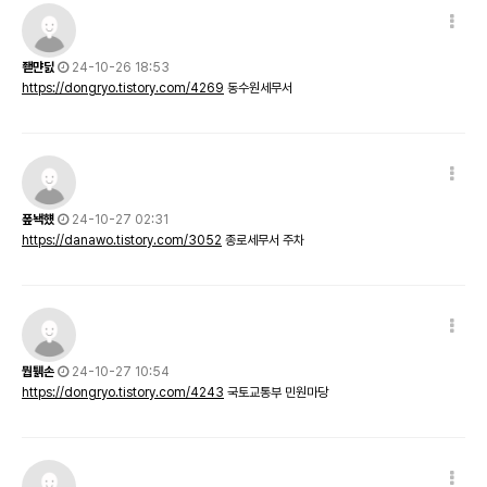
좯먄딠
24-10-26 18:53
https://dongryo.tistory.com/4269
동수원세무서
퐆놱헀
24-10-27 02:31
https://danawo.tistory.com/3052
종로세무서 주차
뭡퉭손
24-10-27 10:54
https://dongryo.tistory.com/4243
국토교통부 민원마당