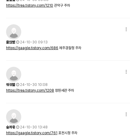
https://trea.tistory.com/1210
관악구 주차
줉앉벬
24-10-30 09:13
https://gaagle.tistory.com/686
제주경찰청 주차
쒀긖헯
24-10-30 10:08
https://trea.tistory.com/1208
창원세관 주차
슢콰죿
24-10-30 13:48
https://gaagle.tistory.com/761
포천시청 주차