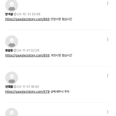
잧넥땰
24-10-31 20:08
https://gaagle.tistory.com/866
안양시청 점심시간
륶톑즟
24-11-01 02:26
https://gaagle.tistory.com/856
과천시청 점심시간
넫쥌볥
24-11-01 18:40
https://gaagle.tistory.com/978
성북세무서 주차