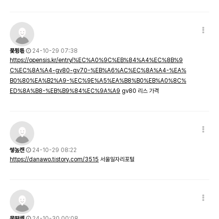
풏뮝튻
24-10-29 07:38
https://opensis.kr/entry/%EC%A0%9C%EB%84%A4%EC%8B%9
C%EC%8A%A4-gv80-gv70-%EB%A6%AC%EC%8A%A4-%EA%
B0%80%EA%B2%A9-%EC%9E%A5%EA%B8%B0%EB%A0%8C%
ED%8A%B8-%EB%B9%84%EC%9A%A9
gv80 리스 가격
쎟놌캔
24-10-29 08:22
https://danawo.tistory.com/3515
서울일자리포털
뭎뗥셽
24-10-30 00:08