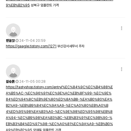
9%EB%B2%95
성북구 임플란트 가격
럗꿀챥
24-11-04 20:59
https://gaagle.tistory.com/1271
부산강서세무서 주차
끭슋뽉
24-11-05 00:28
https://tastyshop.tistory.com/entry/%EC%84%9C%EC%B4%88%E
A%B5%AC-%EC%96%91%EC%9E%AC%EB%8F%99-%EC%9E%
84%ED%94%8C%EB%9E%80%ED%8A%B8-%EA%B0%80%EA%
B2%A9-%EB%B9%84%EC%9A%A9-%EC%A0%80%EB%A0%B
4%ED%95%98%EA%B3%A0-%EC%9E%98%ED%95%98%EB%8
A%94-%EC%B9%98%EA%B3%BC-%EB%B3%91%EC%9B%90-%
EB%B3%B4%ED%97%98-%EC%A0%81%EC%9A%A9-%EB%B0%
A9%EB%B2%95
양재동 임플란트 가격