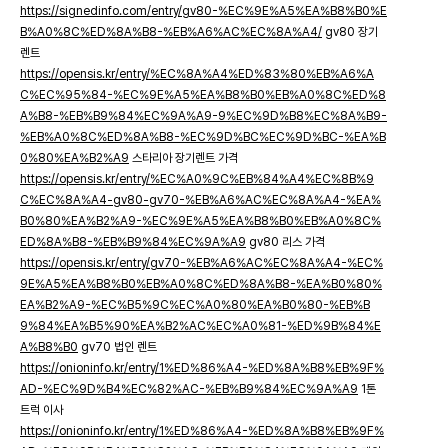
https://signedinfo.com/entry/gv80-%EC%9E%A5%EA%B8%B0%E
B%A0%8C%ED%8A%B8-%EB%A6%AC%EC%8A%A4/
gv80 장기
렌트
https://opensis.kr/entry/%EC%8A%A4%ED%83%80%EB%A6%A
C%EC%95%84-%EC%9E%A5%EA%B8%B0%EB%A0%8C%ED%8
A%B8-%EB%B9%84%EC%9A%A9-9%EC%9D%B8%EC%8A%B9-
%EB%A0%8C%ED%8A%B8-%EC%9D%BC%EC%9D%BC-%EA%B
0%80%EA%B2%A9
스타리아 장기렌트 가격
https://opensis.kr/entry/%EC%A0%9C%EB%84%A4%EC%8B%9
C%EC%8A%A4-gv80-gv70-%EB%A6%AC%EC%8A%A4-%EA%
B0%80%EA%B2%A9-%EC%9E%A5%EA%B8%B0%EB%A0%8C%
ED%8A%B8-%EB%B9%84%EC%9A%A9
gv80 리스 가격
https://opensis.kr/entry/gv70-%EB%A6%AC%EC%8A%A4-%EC%
9E%A5%EA%B8%B0%EB%A0%8C%ED%8A%B8-%EA%B0%80%
EA%B2%A9-%EC%B5%9C%EC%A0%80%EA%B0%80-%EB%B
9%84%EA%B5%90%EA%B2%AC%EC%A0%81-%ED%9B%84%E
A%B8%B0
gv70 법인 렌트
https://onioninfo.kr/entry/1%ED%86%A4-%ED%8A%B8%EB%9F%
AD-%EC%9D%B4%EC%82%AC-%EB%B9%84%EC%9A%A9
1톤
트럭 이사
https://onioninfo.kr/entry/1%ED%86%A4-%ED%8A%B8%EB%9F%