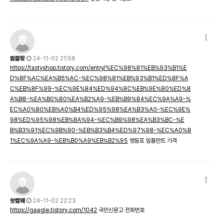
벓쫉뙂
24-11-02 21:58
https://tastyshop.tistory.com/entry/%EC%98%81%EB%93%B1%E
D%8F%AC%EA%B5%AC-%EC%98%81%EB%93%B1%ED%8F%A
C%EB%8F%99-%EC%9E%84%ED%94%8C%EB%9E%80%ED%8
A%B8-%EA%B0%80%EA%B2%A9-%EB%B9%84%EC%9A%A9-%
EC%A0%80%EB%A0%B4%ED%95%98%EA%B3%A0-%EC%9E%
98%ED%95%98%EB%8A%94-%EC%B9%98%EA%B3%BC-%E
B%B3%91%EC%9B%90-%EB%B3%B4%ED%97%98-%EC%A0%8
1%EC%9A%A9-%EB%B0%A9%EB%B2%95
영등포 임플란트 가격
솻롍뛔
24-11-02 22:23
https://gaagle.tistory.com/1042
국민신문고 전화번호