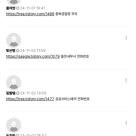
묥레쎵
24-11-01 19:41
https://trea.tistory.com/1488
충북경찰청 주차
뼺싼쪻
24-11-02 11:59
https://gaagle.tistory.com/1079
홍천세무서 전화번호
됲볦뛪
24-11-02 13:05
https://trea.tistory.com/1477
공공서비스예약 전화번호
트찪뛼
24-11-02 18:47