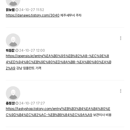
횕늋쾚
24-10-27 11:52
https://danawo.tistory.com/3040
제주세무서 주차
븪둅팞
24-10-27 12:00
https://opensis.kr/entry/%EA%B0%95%EB%82%A8-%EC%9E%8
4%ED%94%8C%EB%9E%80%ED%8A%B8-%EA%B0%80%EA%B
2%A9
강남 임플란트 가격
춎릕꺔
24-10-27 17:27
https://tastyshop.tistory.com/entry/%EB%B3%B4%EA%B4%80%E
C%9D%B4%EC%82%AC-%EB%B9%84%EC%9A%A9
보관이사 비용