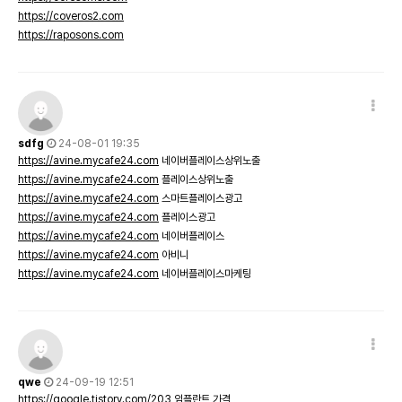
https://coveros2.com
https://raposons.com
sdfg
24-08-01 19:35
https://avine.mycafe24.com
네이버플레이스상위노출
https://avine.mycafe24.com
플레이스상위노출
https://avine.mycafe24.com
스마트플레이스광고
https://avine.mycafe24.com
플레이스광고
https://avine.mycafe24.com
네이버플레이스
https://avine.mycafe24.com
아비니
https://avine.mycafe24.com
네이버플레이스마케팅
qwe
24-09-19 12:51
https://qoogle.tistory.com/203
임플란트 가격