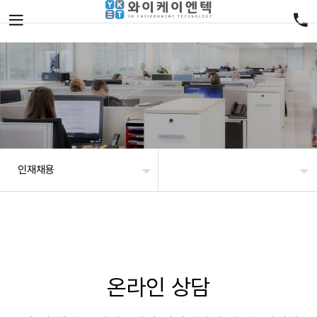
인재채용
온라인 상담