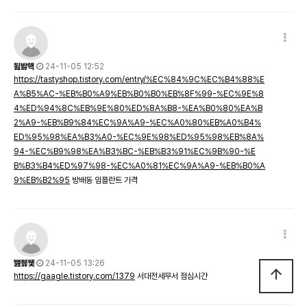
됦밣햭
24-11-05 12:52
https://tastyshop.tistory.com/entry/%EC%84%9C%EC%B4%88%E
A%B5%AC-%EB%B0%A9%EB%B0%B0%EB%8F%99-%EC%9E%8
4%ED%94%8C%EB%9E%80%ED%8A%B8-%EA%B0%80%EA%B
2%A9-%EB%B9%84%EC%9A%A9-%EC%A0%80%EB%A0%B4%
ED%95%98%EA%B3%A0-%EC%9E%98%ED%95%98%EB%8A%
94-%EC%B9%98%EA%B3%BC-%EB%B3%91%EC%9B%90-%E
B%B3%B4%ED%97%98-%EC%A0%81%EC%9A%A9-%EB%B0%A
9%EB%B2%95
방배동 임플란트 가격
쨆췛뀇
24-11-05 13:26
arrow_upward
https://gaagle.tistory.com/1379
서대전세무서 점심시간