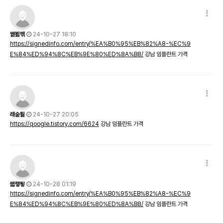
뛠뵒멖
24-10-27 18:10
https://signedinfo.com/entry/%EA%B0%95%EB%82%A8-%EC%9
E%84%ED%94%8C%EB%9E%80%ED%8A%B8/
강남 임플란트 가격
럐숱퉡
24-10-27 20:05
https://qoogle.tistory.com/6624
강남 임플란트 가격
쌟랳툏
24-10-28 01:19
https://signedinfo.com/entry/%EA%B0%95%EB%82%A8-%EC%9
E%84%ED%94%8C%EB%9E%80%ED%8A%B8/
강남 임플란트 가격