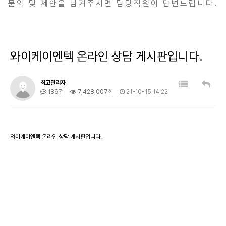
문의 및 제안을 남겨주시면 담당직원이 답변드립니다.
와이케이엔텍 온라인 상담 게시판입니다.
최고관리자
189건
7,428,007회
21-10-15 14:22
와이케이엔텍 온라인 상담 게시판입니다.