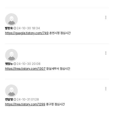
뺲펃욖
24-10-30 18:34
https://gaagle.tistory.com/749
춘천시청 점심시간
뛧콶뉴
24-10-30 20:08
https://trea.tistory.com/1307
잠실세무서 점심시간
켄턒앷
24-10-31 01:28
https://trea.tistory.com/1299
중구청 점심시간