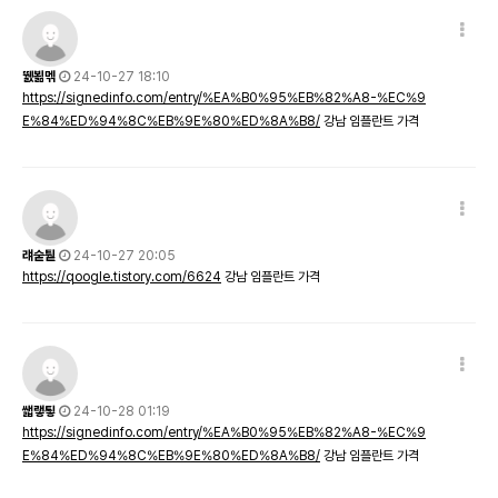
뛠뵒멖
24-10-27 18:10
https://signedinfo.com/entry/%EA%B0%95%EB%82%A8-%EC%9
E%84%ED%94%8C%EB%9E%80%ED%8A%B8/
강남 임플란트 가격
럐숱퉡
24-10-27 20:05
https://qoogle.tistory.com/6624
강남 임플란트 가격
쌟랳툏
24-10-28 01:19
https://signedinfo.com/entry/%EA%B0%95%EB%82%A8-%EC%9
E%84%ED%94%8C%EB%9E%80%ED%8A%B8/
강남 임플란트 가격