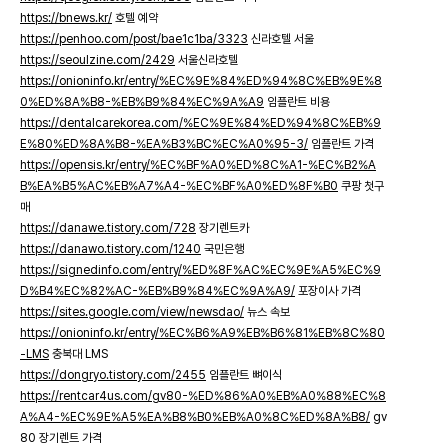
https://bnews.kr/
호텔 예약
https://penhoo.com/post/bae1c1ba/3323
신라호텔 서울
https://seoulzine.com/2429
서울신라호텔
https://onioninfo.kr/entry/%EC%9E%84%ED%94%8C%EB%9E%8
0%ED%8A%B8-%EB%B9%84%EC%9A%A9
임플란트 비용
https://dentalcarekorea.com/%EC%9E%84%ED%94%8C%EB%9
E%80%ED%8A%B8-%EA%B3%BC%EC%A0%95-3/
임플란트 가격
https://opensis.kr/entry/%EC%BF%A0%ED%8C%A1-%EC%B2%A
B%EA%B5%AC%EB%A7%A4-%EC%BF%A0%ED%8F%B0
쿠팡 첫구
매
https://danawe.tistory.com/728
장기렌트카
https://danawo.tistory.com/1240
국민은행
https://signedinfo.com/entry/%ED%8F%AC%EC%9E%A5%EC%9
D%B4%EC%82%AC-%EB%B9%84%EC%9A%A9/
포장이사 가격
https://sites.google.com/view/newsdao/
뉴스 속보
https://onioninfo.kr/entry/%EC%B6%A9%EB%B6%81%EB%8C%80
-LMS
충북대 LMS
https://dongryo.tistory.com/2455
임플란트 뼈이식
https://rentcar4us.com/gv80-%ED%86%A0%EB%A0%88%EC%8
A%A4-%EC%9E%A5%EA%B8%B0%EB%A0%8C%ED%8A%B8/
gv
80 장기렌트 가격