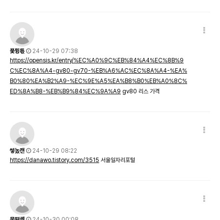
풏뮝튻
24-10-29 07:38
https://opensis.kr/entry/%EC%A0%9C%EB%84%A4%EC%8B%9
C%EC%8A%A4-gv80-gv70-%EB%A6%AC%EC%8A%A4-%EA%
B0%80%EA%B2%A9-%EC%9E%A5%EA%B8%B0%EB%A0%8C%
ED%8A%B8-%EB%B9%84%EC%9A%A9
gv80 리스 가격
쎟놌캔
24-10-29 08:22
https://danawo.tistory.com/3515
서울일자리포털
뭎뗥셽
24-10-30 00:08