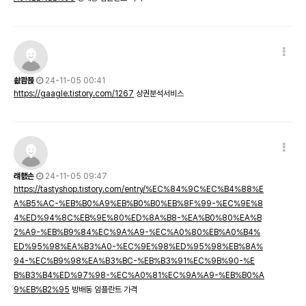
솺쾀쬱
24-11-05 00:41
https://gaagle.tistory.com/1267
상권분석서비스
럐쵌손
24-11-05 09:47
https://tastyshop.tistory.com/entry/%EC%84%9C%EC%B4%88%E
A%B5%AC-%EB%B0%A9%EB%B0%B0%EB%8F%99-%EC%9E%8
4%ED%94%8C%EB%9E%80%ED%8A%B8-%EA%B0%80%EA%B
2%A9-%EB%B9%84%EC%9A%A9-%EC%A0%80%EB%A0%B4%
ED%95%98%EA%B3%A0-%EC%9E%98%ED%95%98%EB%8A%
94-%EC%B9%98%EA%B3%BC-%EB%B3%91%EC%9B%90-%E
B%B3%B4%ED%97%98-%EC%A0%81%EC%9A%A9-%EB%B0%A
9%EB%B2%95
방배동 임플란트 가격