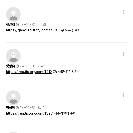
쾥먒녞
24-10-31 02:58
https://gaagle.tistory.com/733
대구 북구청 주차
퍳퐝욪
24-10-31 12:43
https://trea.tistory.com/1412
군산세관 점심시간
뜅쇪탂
24-10-31 18:12
https://trea.tistory.com/1397
광주경찰청 주차