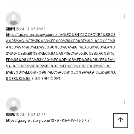
됦밣햭
24-11-05 12:52
https://tastyshop.tistory.com/entry/%EC%84%9C%EC%B4%88%E
A%B5%AC-%EB%B0%A9%EB%B0%B0%EB%8F%99-%EC%9E%8
4%ED%94%8C%EB%9E%80%ED%8A%B8-%EA%B0%80%EA%B
2%A9-%EB%B9%84%EC%9A%A9-%EC%A0%80%EB%A0%B4%
ED%95%98%EA%B3%A0-%EC%9E%98%ED%95%98%EB%8A%
94-%EC%B9%98%EA%B3%BC-%EB%B3%91%EC%9B%90-%E
B%B3%B4%ED%97%98-%EC%A0%81%EC%9A%A9-%EB%B0%A
9%EB%B2%95
방배동 임플란트 가격
쨆췛뀇
24-11-05 13:26
arrow_upward
https://gaagle.tistory.com/1379
서대전세무서 점심시간