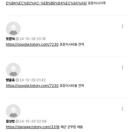
D%B4%EC%82%AC-%EB%B9%84%EC%9A%A9/
포장이사가격
묏콊웍
24-10-28 20:18
https://qoogle.tistory.com/7230
포장이사비용 견적
쨷훝츆
24-10-29 01:42
https://qoogle.tistory.com/7230
포장이사비용 견적
홤싓벇
24-10-29 02:08
https://danawe.tistory.com/3318
해군 군무원 채용