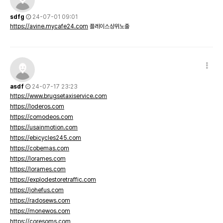
sdfg
24-07-01 09:01
https://avine.mycafe24.com
플레이스상위노출
asdf
24-07-17 23:23
https://www.brugsetaxiservice.com
https://loderos.com
https://comodeos.com
https://usainmotion.com
https://ebicycles245.com
https://cobemas.com
https://lorames.com
https://lorames.com
https://explodestoretraffic.com
https://johefus.com
https://radosews.com
https://monewos.com
https://coresoms.com