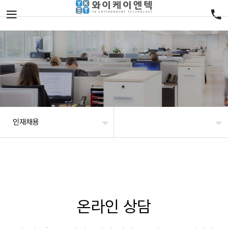
인재채용
온라인 상담