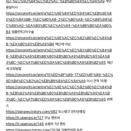
AD-%EC%9D%B4%EC%82%AC-%EB%B9%84%EC%9A%A9
개인
용달이사
https://onioninfo.kr/entry/%EC%9E%84%ED%94%8C%EB%9E%8
0%ED%8A%B8-1%EC%B0%A8-2%EC%B0%A8-%EC%88%98%E
C%88%A0-%EA%B3%BC%EC%A0%95-%EA%B8%B0%EA%B0%
84
임플란트2차수술
https://onioninfo.kr/entry/%EC%9E%AC%EC%82%B0%EC%84%B
8-%EA%B0%90%EB%A9%B4
재산세 미납
https://onioninfo.kr/entry/%EC%9E%AC%EC%82%B0%EC%84%B
8-%EB%82%A9%EB%B6%80%EB%B0%A9%EB%B2%95%EA%B
3%BC-%EC%A1%B0%ED%9A%8C%EB%B0%A9%EB%B2%95
재산
세 조회방법
https://onioninfo.kr/entry/15%ED%8F%89-17%ED%8F%89-%EC%
9D%B4%EC%82%AC%EB%B9%84%EC%9A%A9
이사 견적 15평
https://onioninfo.kr/entry/%EC%9E%AC%EC%82%B0%EC%84%B
8-%EB%82%A9%EB%B6%80%EB%B0%A9%EB%B2%95%EA%B
3%BC-%EC%A1%B0%ED%9A%8C%EB%B0%A9%EB%B2%95
위텍
스
https://danawo.tistory.com/482
토스뱅크 인터넷뱅킹
https://tl.opensis.kr/127
모닝 렌트비
https://tl.opensis.kr/146
승용차 1년 렌트
https://dongryo.tistory.com/2038
강북한의원 추천