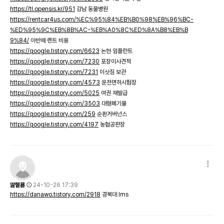
https://tl.opensis.kr/951
강남 동물병원
https://rentcar4us.com/%EC%95%84%EB%B0%98%EB%96%BC-
%ED%95%9C%EB%8B%AC-%EB%A0%8C%ED%8A%B8%EB%B
9%84/
아반떼 렌트 비용
https://qoogle.tistory.com/6623
논현 임플란트
https://qoogle.tistory.com/7230
포장이사견적
https://qoogle.tistory.com/7231
이삿짐 보관
https://qoogle.tistory.com/4573
운전면허시험장
https://qoogle.tistory.com/5025
여권 재발급
https://qoogle.tistory.com/3503
대형폐기물
https://qoogle.tistory.com/259
순환거버넌스
https://qoogle.tistory.com/4197
농협공판장
딾혵룓
24-10-26 17:39
https://danawo.tistory.com/2918
경북대 lms