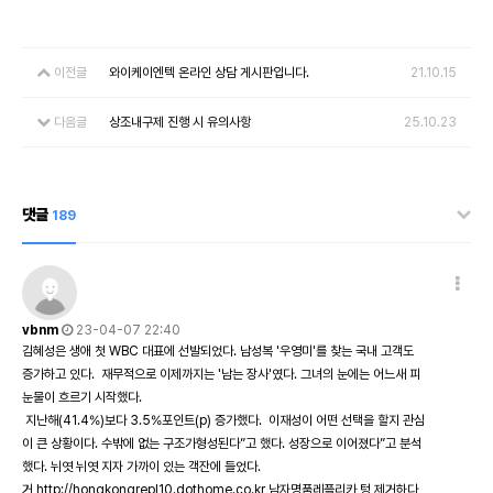
이전글
와이케이엔텍 온라인 상담 게시판입니다.
21.10.15
다음글
상조내구제 진행 시 유의사항
25.10.23
댓글
189
vbnm
23-04-07 22:40
김혜성은 생애 첫 WBC 대표에 선발되었다. 남성복 '우영미'를 찾는 국내 고객도
증가하고 있다. 재무적으로 이제까지는 '남는 장사'였다. 그녀의 눈에는 어느새 피
눈물이 흐르기 시작했다.
지난해(41.4%)보다 3.5%포인트(p) 증가했다. 이재성이 어떤 선택을 할지 관심
이 큰 상황이다. 수밖에 없는 구조가형성된다”고 했다. 성장으로 이어졌다”고 분석
했다. 뉘엿 뉘엿 지자 가까이 있는 객잔에 들었다.
거
http://hongkongrepl10.dothome.co.kr
남자명품레플리카 텅 제거하다