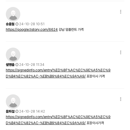
숑졺둶
24-10-28 10:51
https://qoogle.tistory.com/6624
강남 임플란트 가격
쇞뼝춒
24-10-28 11:34
https://signedinfo.com/entry/%ED%8F%AC%EC%9E%A5%EC%9
D%B4%EC%82%AC-%EB%B9%84%EC%9A%A9/
포장이사 가격
믊톼첢
24-10-28 14:42
https://signedinfo.com/entry/%ED%8F%AC%EC%9E%A5%EC%9
D%B4%EC%82%AC-%EB%B9%84%EC%9A%A9/
포장이사가격