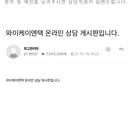
문의 및 제안을 남겨주시면 담당직원이 답변드립니다.
와이케이엔텍 온라인 상담 게시판입니다.
최고관리자
189건
7,445,096회
21-10-15 14:22
와이케이엔텍 온라인 상담 게시판입니다.