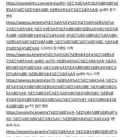
https://signedinfo.com/entry/gv80-%EC%9E%A5%EA%B8%B0%E
B%A0%8C%ED%8A%B8-%EB%A6%AC%EC%8A%A4/
gv80 장기
렌트
https://opensis.kr/entry/%EC%8A%A4%ED%83%80%EB%A6%A
C%EC%95%84-%EC%9E%A5%EA%B8%B0%EB%A0%8C%ED%8
A%B8-%EB%B9%84%EC%9A%A9-9%EC%9D%B8%EC%8A%B9-
%EB%A0%8C%ED%8A%B8-%EC%9D%BC%EC%9D%BC-%EA%B
0%80%EA%B2%A9
스타리아 장기렌트 가격
https://opensis.kr/entry/%EC%A0%9C%EB%84%A4%EC%8B%9
C%EC%8A%A4-gv80-gv70-%EB%A6%AC%EC%8A%A4-%EA%
B0%80%EA%B2%A9-%EC%9E%A5%EA%B8%B0%EB%A0%8C%
ED%8A%B8-%EB%B9%84%EC%9A%A9
gv80 리스 가격
https://opensis.kr/entry/gv70-%EB%A6%AC%EC%8A%A4-%EC%
9E%A5%EA%B8%B0%EB%A0%8C%ED%8A%B8-%EA%B0%80%
EA%B2%A9-%EC%B5%9C%EC%A0%80%EA%B0%80-%EB%B
9%84%EA%B5%90%EA%B2%AC%EC%A0%81-%ED%9B%84%E
A%B8%B0
gv70 법인 렌트
https://onioninfo.kr/entry/1%ED%86%A4-%ED%8A%B8%EB%9F%
AD-%EC%9D%B4%EC%82%AC-%EB%B9%84%EC%9A%A9
1톤
트럭 이사
https://onioninfo.kr/entry/1%ED%86%A4-%ED%8A%B8%EB%9F%