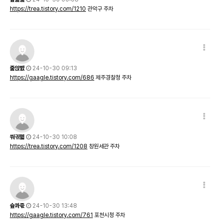
https://trea.tistory.com/1210
관악구 주차
줉앉벬
24-10-30 09:13
https://gaagle.tistory.com/686
제주경찰청 주차
쒀긖헯
24-10-30 10:08
https://trea.tistory.com/1208
창원세관 주차
슢콰죿
24-10-30 13:48
https://gaagle.tistory.com/761
포천시청 주차