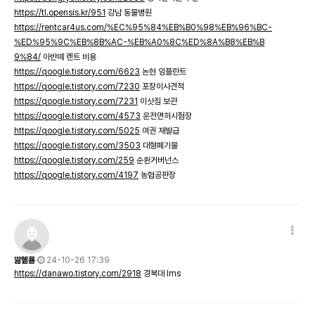
https://tl.opensis.kr/951
강남 동물병원
https://rentcar4us.com/%EC%95%84%EB%B0%98%EB%96%BC-
%ED%95%9C%EB%8B%AC-%EB%A0%8C%ED%8A%B8%EB%B
9%84/
아반떼 렌트 비용
https://qoogle.tistory.com/6623
논현 임플란트
https://qoogle.tistory.com/7230
포장이사견적
https://qoogle.tistory.com/7231
이삿짐 보관
https://qoogle.tistory.com/4573
운전면허시험장
https://qoogle.tistory.com/5025
여권 재발급
https://qoogle.tistory.com/3503
대형폐기물
https://qoogle.tistory.com/259
순환거버넌스
https://qoogle.tistory.com/4197
농협공판장
딾혵룓
24-10-26 17:39
https://danawo.tistory.com/2918
경북대 lms