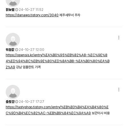
횕늋쾚
24-10-27 11:52
https://danawo.tistory.com/3040
제주세무서 주차
븪둅팞
24-10-27 12:00
https://opensis.kr/entry/%EA%B0%95%EB%82%A8-%EC%9E%8
4%ED%94%8C%EB%9E%80%ED%8A%B8-%EA%B0%80%EA%B
2%A9
강남 임플란트 가격
춎릕꺔
24-10-27 17:27
https://tastyshop.tistory.com/entry/%EB%B3%B4%EA%B4%80%E
C%9D%B4%EC%82%AC-%EB%B9%84%EC%9A%A9
보관이사 비용