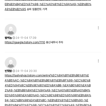
EB%B3%B4%ED%97%98-%EC%A0%81%EC%9A%A9-%EB%B0%
A9%EB%B2%95
송파 임플란트 가격
뫱쎅뇭
24-11-04 17:39
https://gaagle.tistory.com/1110
용산세무서 주차
빈떘쎯
24-11-04 20:30
https://tastyshop.tistory.com/entry/%EC%84%B1%EB%B6%81%E
A%B5%AC-%EC%84%B1%EB%B6%81%EB%8F%99-%EC%9E%8
4%ED%94%8C%EB%9E%80%ED%8A%B8-%EA%B0%80%EA%B
2%A9-%EB%B9%84%EC%9A%A9-%EC%A0%80%EB%A0%B4%
ED%95%98%EA%B3%A0-%EC%9E%98%ED%95%98%EB%8A%
94-%EC%B9%98%EA%B3%BC-%EB%B3%91%EC%9B%90-%E
B%B3%B4%ED%97%98-%EC%A0%81%EC%9A%A9-%EB%B0%A