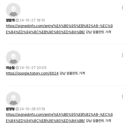
뛠뵒멖
24-10-27 18:10
https://signedinfo.com/entry/%EA%B0%95%EB%82%A8-%EC%9
E%84%ED%94%8C%EB%9E%80%ED%8A%B8/
강남 임플란트 가격
럐숱퉡
24-10-27 20:05
https://qoogle.tistory.com/6624
강남 임플란트 가격
쌟랳툏
24-10-28 01:19
https://signedinfo.com/entry/%EA%B0%95%EB%82%A8-%EC%9
E%84%ED%94%8C%EB%9E%80%ED%8A%B8/
강남 임플란트 가격