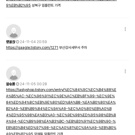
9%EB%B2%95
성북구 임플란트 가격
럗꿀챥
24-11-04 20:59
https://gaagle.tistory.com/1271
부산강서세무서 주차
끭슋뽉
24-11-05 00:28
https://tastyshop.tistory.com/entry/%EC%84%9C%EC%B4%88%E
A%B5%AC-%EC%96%91%EC%9E%AC%EB%8F%99-%EC%9E%
84%ED%94%8C%EB%9E%80%ED%8A%B8-%EA%B0%80%EA%
B2%A9-%EB%B9%84%EC%9A%A9-%EC%A0%80%EB%A0%B
4%ED%95%98%EA%B3%A0-%EC%9E%98%ED%95%98%EB%8
A%94-%EC%B9%98%EA%B3%BC-%EB%B3%91%EC%9B%90-%
EB%B3%B4%ED%97%98-%EC%A0%81%EC%9A%A9-%EB%B0%
A9%EB%B2%95
양재동 임플란트 가격