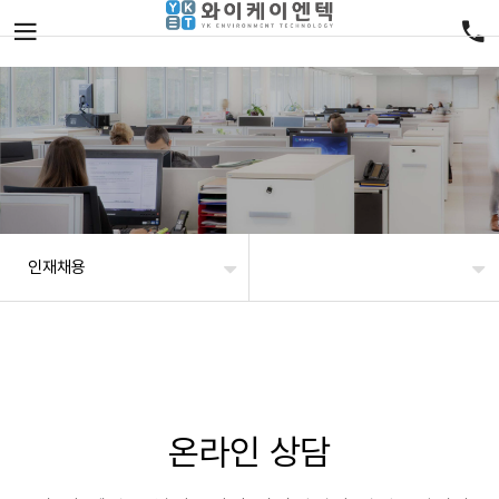
인재채용
온라인 상담