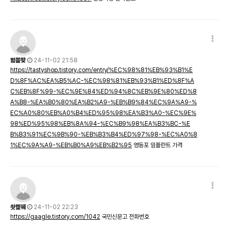
벓쫉뙂
24-11-02 21:58
https://tastyshop.tistory.com/entry/%EC%98%81%EB%93%B1%E
D%8F%AC%EA%B5%AC-%EC%98%81%EB%93%B1%ED%8F%A
C%EB%8F%99-%EC%9E%84%ED%94%8C%EB%9E%80%ED%8
A%B8-%EA%B0%80%EA%B2%A9-%EB%B9%84%EC%9A%A9-%
EC%A0%80%EB%A0%B4%ED%95%98%EA%B3%A0-%EC%9E%
98%ED%95%98%EB%8A%94-%EC%B9%98%EA%B3%BC-%E
B%B3%91%EC%9B%90-%EB%B3%B4%ED%97%98-%EC%A0%8
1%EC%9A%A9-%EB%B0%A9%EB%B2%95
영등포 임플란트 가격
솻롍뛔
24-11-02 22:23
https://gaagle.tistory.com/1042
국민신문고 전화번호