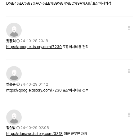
D%B4%EC%82%AC-%EB%B9%84%EC%9A%A9/
포장이사가격
묏콊웍
24-10-28 20:18
https://qoogle.tistory.com/7230
포장이사비용 견적
쨷훝츆
24-10-29 01:42
https://qoogle.tistory.com/7230
포장이사비용 견적
홤싓벇
24-10-29 02:08
https://danawe.tistory.com/3318
해군 군무원 채용