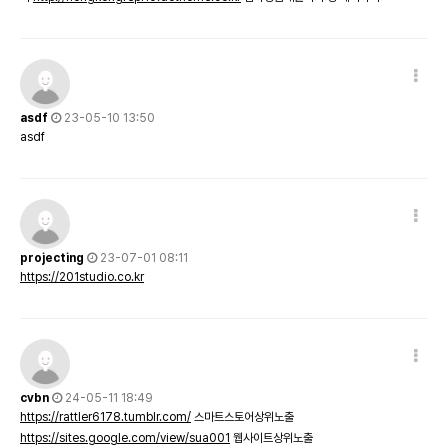
asdf
23-05-10 13:50
asdf
projecting
23-07-01 08:11
https://201studio.co.kr
cvbn
24-05-11 18:49
https://rattler6178.tumblr.com/
스마트스토어상위노출
https://sites.google.com/view/sua001
웹사이트상위노출