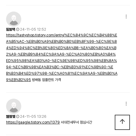
됦밣햭
24-11-05 12:52
https://tastyshop.tistory.com/entry/%EC%84%9C%EC%B4%88%E
A%B5%AC-%EB%B0%A9%EB%B0%B0%EB%8F%99-%EC%9E%8
4%ED%94%8C%EB%9E%80%ED%8A%B8-%EA%B0%80%EA%B
2%A9-%EB%B9%84%EC%9A%A9-%EC%A0%80%EB%A0%B4%
ED%95%98%EA%B3%A0-%EC%9E%98%ED%95%98%EB%8A%
94-%EC%B9%98%EA%B3%BC-%EB%B3%91%EC%9B%90-%E
B%B3%B4%ED%97%98-%EC%A0%81%EC%9A%A9-%EB%B0%A
9%EB%B2%95
방배동 임플란트 가격
쨆췛뀇
24-11-05 13:26
arrow_upward
https://gaagle.tistory.com/1379
서대전세무서 점심시간