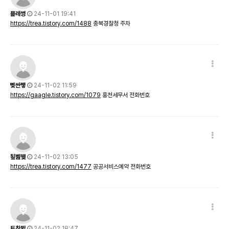
묥레쎵
24-11-01 19:41
https://trea.tistory.com/1488
충북경찰청 주차
뼺싼쪻
24-11-02 11:59
https://gaagle.tistory.com/1079
홍천세무서 전화번호
됲볦뛪
24-11-02 13:05
https://trea.tistory.com/1477
공공서비스예약 전화번호
트찪뛼
24-11-02 18:47