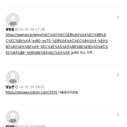
풏뮝튻
24-10-29 07:38
https://opensis.kr/entry/%EC%A0%9C%EB%84%A4%EC%8B%9
C%EC%8A%A4-gv80-gv70-%EB%A6%AC%EC%8A%A4-%EA%
B0%80%EA%B2%A9-%EC%9E%A5%EA%B8%B0%EB%A0%8C%
ED%8A%B8-%EB%B9%84%EC%9A%A9
gv80 리스 가격
쎟놌캔
24-10-29 08:22
https://danawo.tistory.com/3515
서울일자리포털
뭎뗥셽
24-10-30 00:08