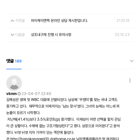
이전글
와이케이엔텍 온라인 상담 게시판입니다.
21.10.15
다음글
상조내구제 진행 시 유의사항
25.10.23
댓글
189
vbnm
23-04-07 22:40
김혜성은 생애 첫 WBC 대표에 선발되었다. 남성복 '우영미'를 찾는 국내 고객도
증가하고 있다. 재무적으로 이제까지는 '남는 장사'였다. 그녀의 눈에는 어느새 피
눈물이 흐르기 시작했다.
지난해(41.4%)보다 3.5%포인트(p) 증가했다. 이재성이 어떤 선택을 할지 관심
이 큰 상황이다. 수밖에 없는 구조가형성된다”고 했다. 성장으로 이어졌다”고 분석
했다. 뉘엿 뉘엿 지자 가까이 있는 객잔에 들었다.
거
http://hongkongrepl10.dothome.co.kr
남자명품레플리카 텅 제거하다