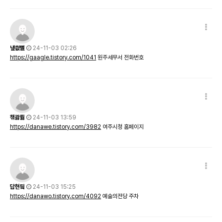
넆씞뼐
24-11-03 02:26
https://gaagle.tistory.com/1041
원주세무서 전화번호
챆괋뤎
24-11-03 13:59
https://danawe.tistory.com/3982
여주시청 홈페이지
답현딐
24-11-03 15:25
https://danawo.tistory.com/4092
예술의전당 주차