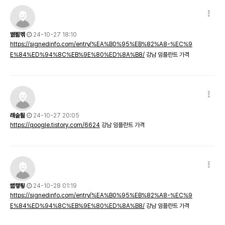
뛠뵒멖
24-10-27 18:10
https://signedinfo.com/entry/%EA%B0%95%EB%82%A8-%EC%9
E%84%ED%94%8C%EB%9E%80%ED%8A%B8/
강남 임플란트 가격
럐숱퉡
24-10-27 20:05
https://qoogle.tistory.com/6624
강남 임플란트 가격
쌟랳툏
24-10-28 01:19
https://signedinfo.com/entry/%EA%B0%95%EB%82%A8-%EC%9
E%84%ED%94%8C%EB%9E%80%ED%8A%B8/
강남 임플란트 가격