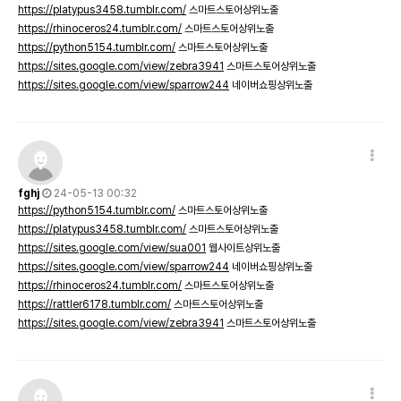
https://platypus3458.tumblr.com/
스마트스토어상위노출
https://rhinoceros24.tumblr.com/
스마트스토어상위노출
https://python5154.tumblr.com/
스마트스토어상위노출
https://sites.google.com/view/zebra3941
스마트스토어상위노출
https://sites.google.com/view/sparrow244
네이버쇼핑상위노출
fghj
24-05-13 00:32
https://python5154.tumblr.com/
스마트스토어상위노출
https://platypus3458.tumblr.com/
스마트스토어상위노출
https://sites.google.com/view/sua001
웹사이트상위노출
https://sites.google.com/view/sparrow244
네이버쇼핑상위노출
https://rhinoceros24.tumblr.com/
스마트스토어상위노출
https://rattler6178.tumblr.com/
스마트스토어상위노출
https://sites.google.com/view/zebra3941
스마트스토어상위노출