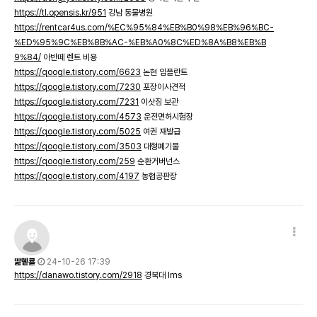
https://tl.opensis.kr/951
강남 동물병원
https://rentcar4us.com/%EC%95%84%EB%B0%98%EB%96%BC-
%ED%95%9C%EB%8B%AC-%EB%A0%8C%ED%8A%B8%EB%B
9%84/
아반떼 렌트 비용
https://qoogle.tistory.com/6623
논현 임플란트
https://qoogle.tistory.com/7230
포장이사견적
https://qoogle.tistory.com/7231
이삿짐 보관
https://qoogle.tistory.com/4573
운전면허시험장
https://qoogle.tistory.com/5025
여권 재발급
https://qoogle.tistory.com/3503
대형폐기물
https://qoogle.tistory.com/259
순환거버넌스
https://qoogle.tistory.com/4197
농협공판장
딾혵룓
24-10-26 17:39
https://danawo.tistory.com/2918
경북대 lms