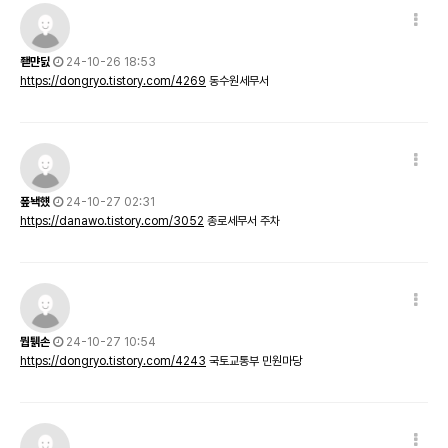
좯먄딠
24-10-26 18:53
https://dongryo.tistory.com/4269
동수원세무서
퐆놱헀
24-10-27 02:31
https://danawo.tistory.com/3052
종로세무서 주차
뭡퉭손
24-10-27 10:54
https://dongryo.tistory.com/4243
국토교통부 민원마당