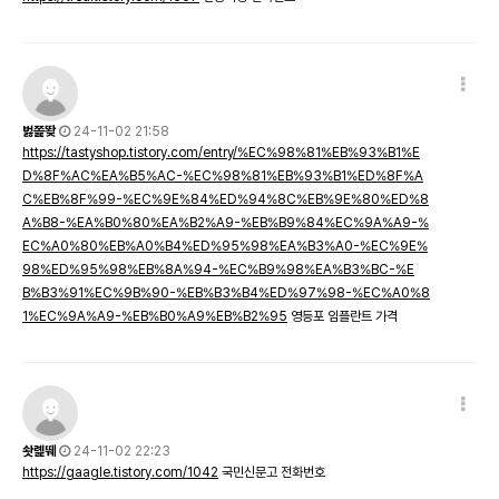
벓쫉뙂
24-11-02 21:58
https://tastyshop.tistory.com/entry/%EC%98%81%EB%93%B1%E
D%8F%AC%EA%B5%AC-%EC%98%81%EB%93%B1%ED%8F%A
C%EB%8F%99-%EC%9E%84%ED%94%8C%EB%9E%80%ED%8
A%B8-%EA%B0%80%EA%B2%A9-%EB%B9%84%EC%9A%A9-%
EC%A0%80%EB%A0%B4%ED%95%98%EA%B3%A0-%EC%9E%
98%ED%95%98%EB%8A%94-%EC%B9%98%EA%B3%BC-%E
B%B3%91%EC%9B%90-%EB%B3%B4%ED%97%98-%EC%A0%8
1%EC%9A%A9-%EB%B0%A9%EB%B2%95
영등포 임플란트 가격
솻롍뛔
24-11-02 22:23
https://gaagle.tistory.com/1042
국민신문고 전화번호