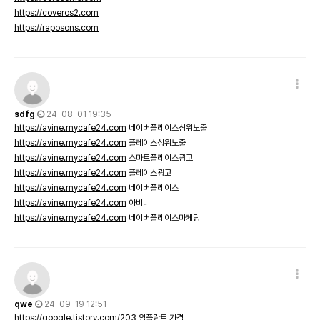
https://coveros2.com
https://raposons.com
sdfg
24-08-01 19:35
https://avine.mycafe24.com
네이버플레이스상위노출
https://avine.mycafe24.com
플레이스상위노출
https://avine.mycafe24.com
스마트플레이스광고
https://avine.mycafe24.com
플레이스광고
https://avine.mycafe24.com
네이버플레이스
https://avine.mycafe24.com
아비니
https://avine.mycafe24.com
네이버플레이스마케팅
qwe
24-09-19 12:51
https://qoogle.tistory.com/203
임플란트 가격