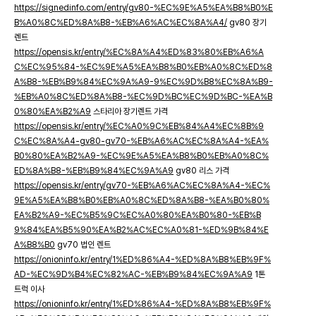
https://signedinfo.com/entry/gv80-%EC%9E%A5%EA%B8%B0%E
B%A0%8C%ED%8A%B8-%EB%A6%AC%EC%8A%A4/
gv80 장기
렌트
https://opensis.kr/entry/%EC%8A%A4%ED%83%80%EB%A6%A
C%EC%95%84-%EC%9E%A5%EA%B8%B0%EB%A0%8C%ED%8
A%B8-%EB%B9%84%EC%9A%A9-9%EC%9D%B8%EC%8A%B9-
%EB%A0%8C%ED%8A%B8-%EC%9D%BC%EC%9D%BC-%EA%B
0%80%EA%B2%A9
스타리아 장기렌트 가격
https://opensis.kr/entry/%EC%A0%9C%EB%84%A4%EC%8B%9
C%EC%8A%A4-gv80-gv70-%EB%A6%AC%EC%8A%A4-%EA%
B0%80%EA%B2%A9-%EC%9E%A5%EA%B8%B0%EB%A0%8C%
ED%8A%B8-%EB%B9%84%EC%9A%A9
gv80 리스 가격
https://opensis.kr/entry/gv70-%EB%A6%AC%EC%8A%A4-%EC%
9E%A5%EA%B8%B0%EB%A0%8C%ED%8A%B8-%EA%B0%80%
EA%B2%A9-%EC%B5%9C%EC%A0%80%EA%B0%80-%EB%B
9%84%EA%B5%90%EA%B2%AC%EC%A0%81-%ED%9B%84%E
A%B8%B0
gv70 법인 렌트
https://onioninfo.kr/entry/1%ED%86%A4-%ED%8A%B8%EB%9F%
AD-%EC%9D%B4%EC%82%AC-%EB%B9%84%EC%9A%A9
1톤
트럭 이사
https://onioninfo.kr/entry/1%ED%86%A4-%ED%8A%B8%EB%9F%