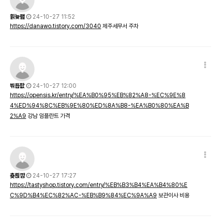
횕늋쾚
24-10-27 11:52
https://danawo.tistory.com/3040
제주세무서 주차
븪둅팞
24-10-27 12:00
https://opensis.kr/entry/%EA%B0%95%EB%82%A8-%EC%9E%8
4%ED%94%8C%EB%9E%80%ED%8A%B8-%EA%B0%80%EA%B
2%A9
강남 임플란트 가격
춎릕꺔
24-10-27 17:27
https://tastyshop.tistory.com/entry/%EB%B3%B4%EA%B4%80%E
C%9D%B4%EC%82%AC-%EB%B9%84%EC%9A%A9
보관이사 비용