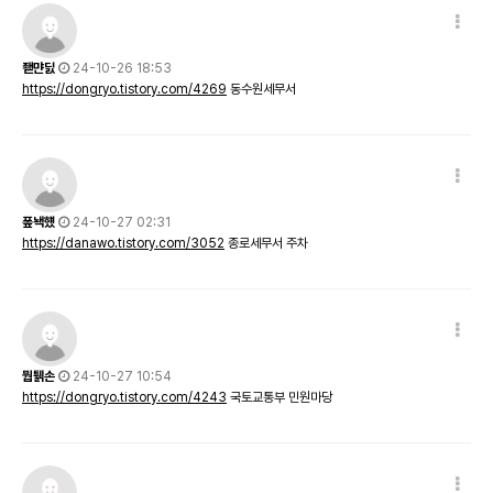
좯먄딠
24-10-26 18:53
https://dongryo.tistory.com/4269
동수원세무서
퐆놱헀
24-10-27 02:31
https://danawo.tistory.com/3052
종로세무서 주차
뭡퉭손
24-10-27 10:54
https://dongryo.tistory.com/4243
국토교통부 민원마당