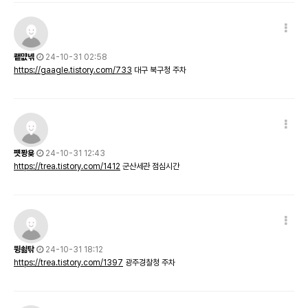
쾥먒녞
24-10-31 02:58
https://gaagle.tistory.com/733
대구 북구청 주차
퍳퐝욪
24-10-31 12:43
https://trea.tistory.com/1412
군산세관 점심시간
뜅쇪탂
24-10-31 18:12
https://trea.tistory.com/1397
광주경찰청 주차