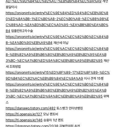
AD-%EC%9D%B4%EC%82%AC-%EB%B9%84%EC%9A%A9
개인
용달이사
https://onioninfo.kr/entry/%EC%9E%84%ED%94%8C%EB%9E%8
0%ED%8A%B8-1%EC%B0%A8-2%EC%B0%A8-%EC%88%98%E
C%88%A0-%EA%B3%BC%EC%A0%95-%EA%B8%B0%EA%B0%
84
임플란트2차수술
https://onioninfo.kr/entry/%EC%9E%AC%EC%82%B0%EC%84%B
8-%EA%B0%90%EB%A9%B4
재산세 미납
https://onioninfo.kr/entry/%EC%9E%AC%EC%82%B0%EC%84%B
8-%EB%82%A9%EB%B6%80%EB%B0%A9%EB%B2%95%EA%B
3%BC-%EC%A1%B0%ED%9A%8C%EB%B0%A9%EB%B2%95
재산
세 조회방법
https://onioninfo.kr/entry/15%ED%8F%89-17%ED%8F%89-%EC%
9D%B4%EC%82%AC%EB%B9%84%EC%9A%A9
이사 견적 15평
https://onioninfo.kr/entry/%EC%9E%AC%EC%82%B0%EC%84%B
8-%EB%82%A9%EB%B6%80%EB%B0%A9%EB%B2%95%EA%B
3%BC-%EC%A1%B0%ED%9A%8C%EB%B0%A9%EB%B2%95
위텍
스
https://danawo.tistory.com/482
토스뱅크 인터넷뱅킹
https://tl.opensis.kr/127
모닝 렌트비
https://tl.opensis.kr/146
승용차 1년 렌트
https://dongryo.tistory.com/2038
강북한의원 추천