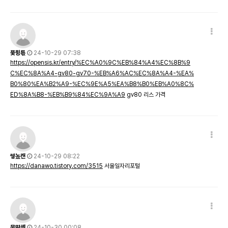
풏뮝튻
24-10-29 07:38
https://opensis.kr/entry/%EC%A0%9C%EB%84%A4%EC%8B%9
C%EC%8A%A4-gv80-gv70-%EB%A6%AC%EC%8A%A4-%EA%
B0%80%EA%B2%A9-%EC%9E%A5%EA%B8%B0%EB%A0%8C%
ED%8A%B8-%EB%B9%84%EC%9A%A9
gv80 리스 가격
쎟놌캔
24-10-29 08:22
https://danawo.tistory.com/3515
서울일자리포털
뭎뗥셽
24-10-30 00:08