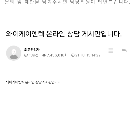
문의 및 제안을 남겨주시면 담당직원이 답변드립니다.
와이케이엔텍 온라인 상담 게시판입니다.
최고관리자
189건
7,456,016회
21-10-15 14:22
와이케이엔텍 온라인 상담 게시판입니다.