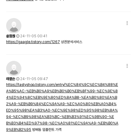
솺쾀쬱
24-11-05 00:41
https://gaagle.tistory.com/1267
상권분석서비스
럐쵌손
24-11-05 09:47
https://tastyshop.tistory.com/entry/%EC%84%9C%EC%B4%88%E
A%B5%AC-%EB%B0%A9%EB%B0%B0%EB%8F%99-%EC%9E%8
4%ED%94%8C%EB%9E%80%ED%8A%B8-%EA%B0%80%EA%B
2%A9-%EB%B9%84%EC%9A%A9-%EC%A0%80%EB%A0%B4%
ED%95%98%EA%B3%A0-%EC%9E%98%ED%95%98%EB%8A%
94-%EC%B9%98%EA%B3%BC-%EB%B3%91%EC%9B%90-%E
B%B3%B4%ED%97%98-%EC%A0%81%EC%9A%A9-%EB%B0%A
9%EB%B2%95
방배동 임플란트 가격