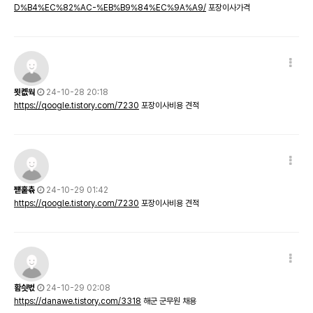
D%B4%EC%82%AC-%EB%B9%84%EC%9A%A9/
포장이사가격
묏콊웍
24-10-28 20:18
https://qoogle.tistory.com/7230
포장이사비용 견적
쨷훝츆
24-10-29 01:42
https://qoogle.tistory.com/7230
포장이사비용 견적
홤싓벇
24-10-29 02:08
https://danawe.tistory.com/3318
해군 군무원 채용