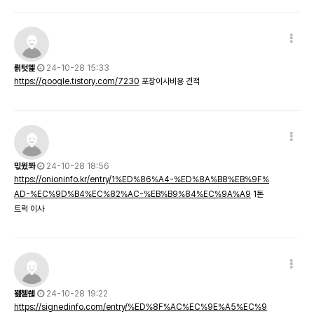
뢹텃멡
24-10-28 15:33
https://qoogle.tistory.com/7230
포장이사비용 견적
믻윘쫘
24-10-28 18:56
https://onioninfo.kr/entry/1%ED%86%A4-%ED%8A%B8%EB%9F%
AD-%EC%9D%B4%EC%82%AC-%EB%B9%84%EC%9A%A9
1톤
트럭 이사
꽲쳍쒡
24-10-28 19:22
https://signedinfo.com/entry/%ED%8F%AC%EC%9E%A5%EC%9