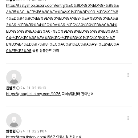
https://tastyshop.tistory.com/entry/%EC%9D%80%ED%8F%89%E
A%B5%AC-%EB%B6%88%EA%B4%91%EB%8F%99-%EC%9E%8
4%ED%94%8C%EB%9E%80%ED%8A%B8-%EA%B0%80%EA%B
2%A9-%EB%B9%84%EC%9A%A9-%EC%A0%80%EB%A0%B4%
ED%95%98%EA%B3%A0-%EC%9E%98%ED%95%98%EB%8A%
94-%EC%B9%98%EA%B3%BC-%EB%B3%91%EC%9B%90-%E
B%B3%B4%ED%97%98-%EC%A0%81%EC%9A%A9-%EB%B0%A
9%EB%B2%95
불광 임플란트 가격
듭뱦겟
24-11-02 19:19
https://gaagle.tistory.com/1076
국세상담센터 전화번호
쌣퐇뀗
24-11-02 21:04
https://trea.tistory.com/1567
안동시청 전화번호