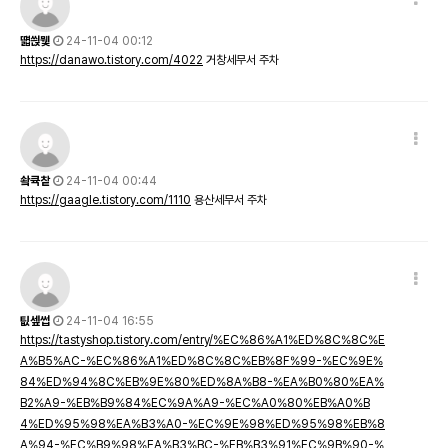
떏씑뮃
24-11-04 00:12
https://danawo.tistory.com/4022
거창세무서 주차
쇀큑챁
24-11-04 00:44
https://gaagle.tistory.com/1110
용산세무서 주차
팂셒썹
24-11-04 16:55
https://tastyshop.tistory.com/entry/%EC%86%A1%ED%8C%8C%E
A%B5%AC-%EC%86%A1%ED%8C%8C%EB%8F%99-%EC%9E%
84%ED%94%8C%EB%9E%80%ED%8A%B8-%EA%B0%80%EA%
B2%A9-%EB%B9%84%EC%9A%A9-%EC%A0%80%EB%A0%B
4%ED%95%98%EA%B3%A0-%EC%9E%98%ED%95%98%EB%8
A%94-%EC%B9%98%EA%B3%BC-%EB%B3%91%EC%9B%90-%