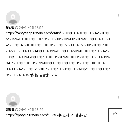
됦밣햭
24-11-05 12:52
https://tastyshop.tistory.com/entry/%EC%84%9C%EC%B4%88%E
A%B5%AC-%EB%B0%A9%EB%B0%B0%EB%8F%99-%EC%9E%8
4%ED%94%8C%EB%9E%80%ED%8A%B8-%EA%B0%80%EA%B
2%A9-%EB%B9%84%EC%9A%A9-%EC%A0%80%EB%A0%B4%
ED%95%98%EA%B3%A0-%EC%9E%98%ED%95%98%EB%8A%
94-%EC%B9%98%EA%B3%BC-%EB%B3%91%EC%9B%90-%E
B%B3%B4%ED%97%98-%EC%A0%81%EC%9A%A9-%EB%B0%A
9%EB%B2%95
방배동 임플란트 가격
쨆췛뀇
24-11-05 13:26
arrow_upward
https://gaagle.tistory.com/1379
서대전세무서 점심시간