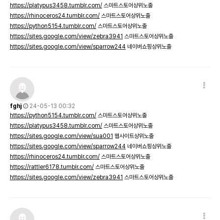
https://platypus3458.tumblr.com/
스마트스토어상위노출
https://rhinoceros24.tumblr.com/
스마트스토어상위노출
https://python5154.tumblr.com/
스마트스토어상위노출
https://sites.google.com/view/zebra3941
스마트스토어상위노출
https://sites.google.com/view/sparrow244
네이버쇼핑상위노출
fghj
24-05-13 00:32
https://python5154.tumblr.com/
스마트스토어상위노출
https://platypus3458.tumblr.com/
스마트스토어상위노출
https://sites.google.com/view/sua001
웹사이트상위노출
https://sites.google.com/view/sparrow244
네이버쇼핑상위노출
https://rhinoceros24.tumblr.com/
스마트스토어상위노출
https://rattler6178.tumblr.com/
스마트스토어상위노출
https://sites.google.com/view/zebra3941
스마트스토어상위노출