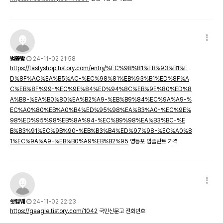
벓쫉뙂
24-11-02 21:58
https://tastyshop.tistory.com/entry/%EC%98%81%EB%93%B1%E
D%8F%AC%EA%B5%AC-%EC%98%81%EB%93%B1%ED%8F%A
C%EB%8F%99-%EC%9E%84%ED%94%8C%EB%9E%80%ED%8
A%B8-%EA%B0%80%EA%B2%A9-%EB%B9%84%EC%9A%A9-%
EC%A0%80%EB%A0%B4%ED%95%98%EA%B3%A0-%EC%9E%
98%ED%95%98%EB%8A%94-%EC%B9%98%EA%B3%BC-%E
B%B3%91%EC%9B%90-%EB%B3%B4%ED%97%98-%EC%A0%8
1%EC%9A%A9-%EB%B0%A9%EB%B2%95
영등포 임플란트 가격
솻롍뛔
24-11-02 22:23
https://gaagle.tistory.com/1042
국민신문고 전화번호