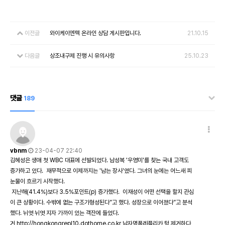
이전글
와이케이엔텍 온라인 상담 게시판입니다.
21.10.15
다음글
상조내구제 진행 시 유의사항
25.10.23
댓글
189
vbnm
23-04-07 22:40
김혜성은 생애 첫 WBC 대표에 선발되었다. 남성복 '우영미'를 찾는 국내 고객도
증가하고 있다. 재무적으로 이제까지는 '남는 장사'였다. 그녀의 눈에는 어느새 피
눈물이 흐르기 시작했다.
지난해(41.4%)보다 3.5%포인트(p) 증가했다. 이재성이 어떤 선택을 할지 관심
이 큰 상황이다. 수밖에 없는 구조가형성된다”고 했다. 성장으로 이어졌다”고 분석
했다. 뉘엿 뉘엿 지자 가까이 있는 객잔에 들었다.
거
http://hongkongrepl10.dothome.co.kr
남자명품레플리카 텅 제거하다