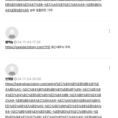
EB%B3%B4%ED%97%98-%EC%A0%81%EC%9A%A9-%EB%B0%
A9%EB%B2%95
송파 임플란트 가격
뫱쎅뇭
24-11-04 17:39
https://gaagle.tistory.com/1110
용산세무서 주차
빈떘쎯
24-11-04 20:30
https://tastyshop.tistory.com/entry/%EC%84%B1%EB%B6%81%E
A%B5%AC-%EC%84%B1%EB%B6%81%EB%8F%99-%EC%9E%8
4%ED%94%8C%EB%9E%80%ED%8A%B8-%EA%B0%80%EA%B
2%A9-%EB%B9%84%EC%9A%A9-%EC%A0%80%EB%A0%B4%
ED%95%98%EA%B3%A0-%EC%9E%98%ED%95%98%EB%8A%
94-%EC%B9%98%EA%B3%BC-%EB%B3%91%EC%9B%90-%E
B%B3%B4%ED%97%98-%EC%A0%81%EC%9A%A9-%EB%B0%A