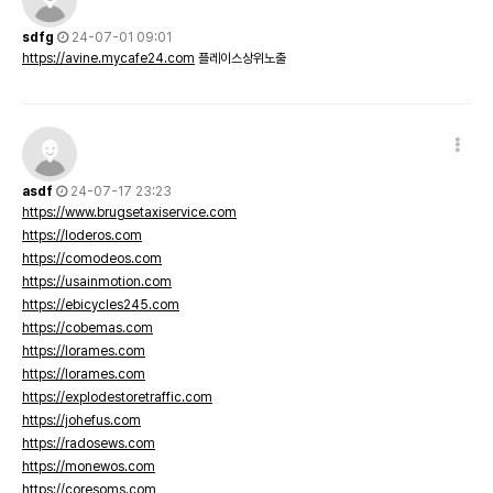
sdfg
24-07-01 09:01
https://avine.mycafe24.com
플레이스상위노출
asdf
24-07-17 23:23
https://www.brugsetaxiservice.com
https://loderos.com
https://comodeos.com
https://usainmotion.com
https://ebicycles245.com
https://cobemas.com
https://lorames.com
https://lorames.com
https://explodestoretraffic.com
https://johefus.com
https://radosews.com
https://monewos.com
https://coresoms.com