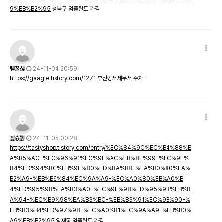
9%EB%B2%95
성북구 임플란트 가격
럗꿀챥
24-11-04 20:59
https://gaagle.tistory.com/1271
부산강서세무서 주차
끭슋뽉
24-11-05 00:28
https://tastyshop.tistory.com/entry/%EC%84%9C%EC%B4%88%E
A%B5%AC-%EC%96%91%EC%9E%AC%EB%8F%99-%EC%9E%
84%ED%94%8C%EB%9E%80%ED%8A%B8-%EA%B0%80%EA%
B2%A9-%EB%B9%84%EC%9A%A9-%EC%A0%80%EB%A0%B
4%ED%95%98%EA%B3%A0-%EC%9E%98%ED%95%98%EB%8
A%94-%EC%B9%98%EA%B3%BC-%EB%B3%91%EC%9B%90-%
EB%B3%B4%ED%97%98-%EC%A0%81%EC%9A%A9-%EB%B0%
A9%EB%B2%95
양재동 임플란트 가격