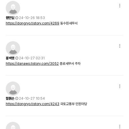
좯먄딠
24-10-26 18:53
https://dongryo.tistory.com/4269
동수원세무서
퐆놱헀
24-10-27 02:31
https://danawo.tistory.com/3052
종로세무서 주차
뭡퉭손
24-10-27 10:54
https://dongryo.tistory.com/4243
국토교통부 민원마당