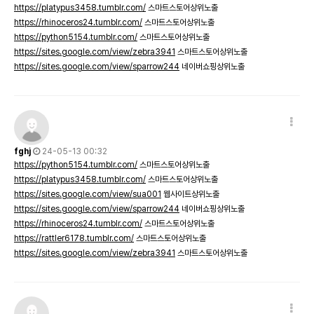
https://platypus3458.tumblr.com/
스마트스토어상위노출
https://rhinoceros24.tumblr.com/
스마트스토어상위노출
https://python5154.tumblr.com/
스마트스토어상위노출
https://sites.google.com/view/zebra3941
스마트스토어상위노출
https://sites.google.com/view/sparrow244
네이버쇼핑상위노출
fghj
24-05-13 00:32
https://python5154.tumblr.com/
스마트스토어상위노출
https://platypus3458.tumblr.com/
스마트스토어상위노출
https://sites.google.com/view/sua001
웹사이트상위노출
https://sites.google.com/view/sparrow244
네이버쇼핑상위노출
https://rhinoceros24.tumblr.com/
스마트스토어상위노출
https://rattler6178.tumblr.com/
스마트스토어상위노출
https://sites.google.com/view/zebra3941
스마트스토어상위노출