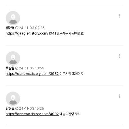
넆씞뼐
24-11-03 02:26
https://gaagle.tistory.com/1041
원주세무서 전화번호
챆괋뤎
24-11-03 13:59
https://danawe.tistory.com/3982
여주시청 홈페이지
답현딐
24-11-03 15:25
https://danawo.tistory.com/4092
예술의전당 주차