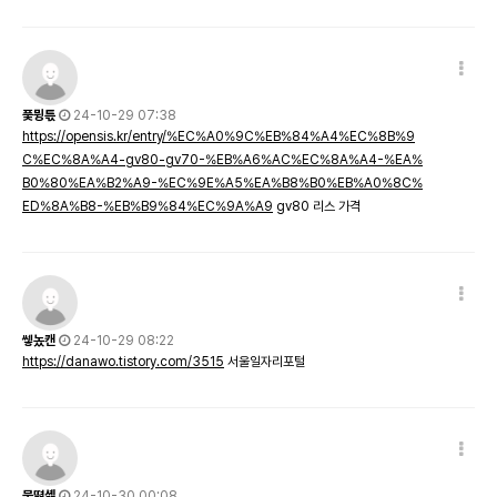
풏뮝튻
24-10-29 07:38
https://opensis.kr/entry/%EC%A0%9C%EB%84%A4%EC%8B%9
C%EC%8A%A4-gv80-gv70-%EB%A6%AC%EC%8A%A4-%EA%
B0%80%EA%B2%A9-%EC%9E%A5%EA%B8%B0%EB%A0%8C%
ED%8A%B8-%EB%B9%84%EC%9A%A9
gv80 리스 가격
쎟놌캔
24-10-29 08:22
https://danawo.tistory.com/3515
서울일자리포털
뭎뗥셽
24-10-30 00:08