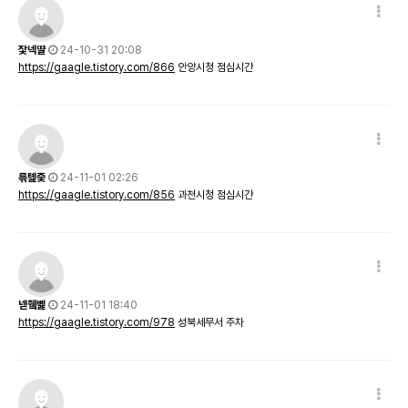
잧넥땰
24-10-31 20:08
https://gaagle.tistory.com/866
안양시청 점심시간
륶톑즟
24-11-01 02:26
https://gaagle.tistory.com/856
과천시청 점심시간
넫쥌볥
24-11-01 18:40
https://gaagle.tistory.com/978
성북세무서 주차