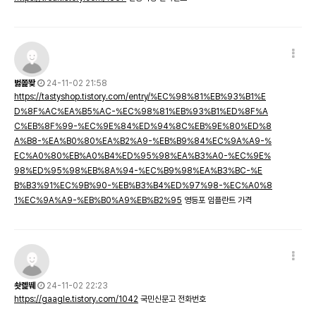
벓쫉뙂
24-11-02 21:58
https://tastyshop.tistory.com/entry/%EC%98%81%EB%93%B1%E
D%8F%AC%EA%B5%AC-%EC%98%81%EB%93%B1%ED%8F%A
C%EB%8F%99-%EC%9E%84%ED%94%8C%EB%9E%80%ED%8
A%B8-%EA%B0%80%EA%B2%A9-%EB%B9%84%EC%9A%A9-%
EC%A0%80%EB%A0%B4%ED%95%98%EA%B3%A0-%EC%9E%
98%ED%95%98%EB%8A%94-%EC%B9%98%EA%B3%BC-%E
B%B3%91%EC%9B%90-%EB%B3%B4%ED%97%98-%EC%A0%8
1%EC%9A%A9-%EB%B0%A9%EB%B2%95
영등포 임플란트 가격
솻롍뛔
24-11-02 22:23
https://gaagle.tistory.com/1042
국민신문고 전화번호