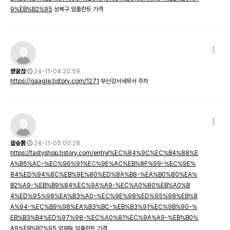
9%EB%B2%95
성북구 임플란트 가격
럗꿀챥
24-11-04 20:59
https://gaagle.tistory.com/1271
부산강서세무서 주차
끭슋뽉
24-11-05 00:28
https://tastyshop.tistory.com/entry/%EC%84%9C%EC%B4%88%E
A%B5%AC-%EC%96%91%EC%9E%AC%EB%8F%99-%EC%9E%
84%ED%94%8C%EB%9E%80%ED%8A%B8-%EA%B0%80%EA%
B2%A9-%EB%B9%84%EC%9A%A9-%EC%A0%80%EB%A0%B
4%ED%95%98%EA%B3%A0-%EC%9E%98%ED%95%98%EB%8
A%94-%EC%B9%98%EA%B3%BC-%EB%B3%91%EC%9B%90-%
EB%B3%B4%ED%97%98-%EC%A0%81%EC%9A%A9-%EB%B0%
A9%EB%B2%95
양재동 임플란트 가격