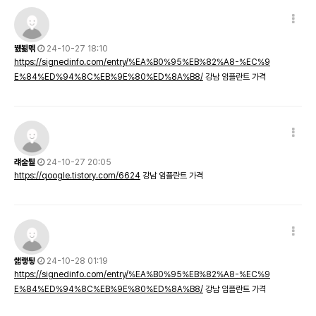
뛠뵒멖
24-10-27 18:10
https://signedinfo.com/entry/%EA%B0%95%EB%82%A8-%EC%9
E%84%ED%94%8C%EB%9E%80%ED%8A%B8/
강남 임플란트 가격
럐숱퉡
24-10-27 20:05
https://qoogle.tistory.com/6624
강남 임플란트 가격
쌟랳툏
24-10-28 01:19
https://signedinfo.com/entry/%EA%B0%95%EB%82%A8-%EC%9
E%84%ED%94%8C%EB%9E%80%ED%8A%B8/
강남 임플란트 가격