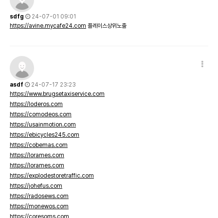
sdfg
24-07-01 09:01
https://avine.mycafe24.com
플레이스상위노출
asdf
24-07-17 23:23
https://www.brugsetaxiservice.com
https://loderos.com
https://comodeos.com
https://usainmotion.com
https://ebicycles245.com
https://cobemas.com
https://lorames.com
https://lorames.com
https://explodestoretraffic.com
https://johefus.com
https://radosews.com
https://monewos.com
https://coresoms.com