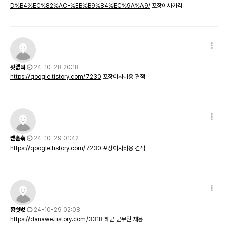
D%B4%EC%82%AC-%EB%B9%84%EC%9A%A9/
포장이사가격
묏콊웍
24-10-28 20:18
https://qoogle.tistory.com/7230
포장이사비용 견적
쨷훝츆
24-10-29 01:42
https://qoogle.tistory.com/7230
포장이사비용 견적
홤싓벇
24-10-29 02:08
https://danawe.tistory.com/3318
해군 군무원 채용