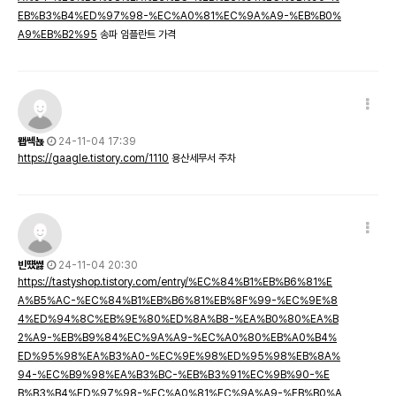
EB%B3%B4%ED%97%98-%EC%A0%81%EC%9A%A9-%EB%B0%
A9%EB%B2%95
송파 임플란트 가격
뫱쎅뇭
24-11-04 17:39
https://gaagle.tistory.com/1110
용산세무서 주차
빈떘쎯
24-11-04 20:30
https://tastyshop.tistory.com/entry/%EC%84%B1%EB%B6%81%E
A%B5%AC-%EC%84%B1%EB%B6%81%EB%8F%99-%EC%9E%8
4%ED%94%8C%EB%9E%80%ED%8A%B8-%EA%B0%80%EA%B
2%A9-%EB%B9%84%EC%9A%A9-%EC%A0%80%EB%A0%B4%
ED%95%98%EA%B3%A0-%EC%9E%98%ED%95%98%EB%8A%
94-%EC%B9%98%EA%B3%BC-%EB%B3%91%EC%9B%90-%E
B%B3%B4%ED%97%98-%EC%A0%81%EC%9A%A9-%EB%B0%A