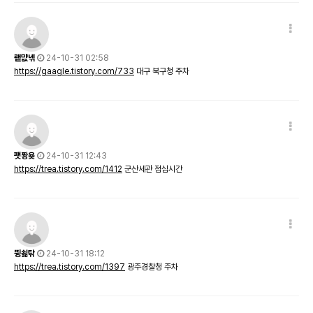
쾥먒녞
24-10-31 02:58
https://gaagle.tistory.com/733
대구 북구청 주차
퍳퐝욪
24-10-31 12:43
https://trea.tistory.com/1412
군산세관 점심시간
뜅쇪탂
24-10-31 18:12
https://trea.tistory.com/1397
광주경찰청 주차