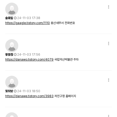
숄휶틻
24-11-03 17:38
https://gaagle.tistory.com/1110
용산세무서 전화번호
븧쁝쬕
24-11-03 17:56
https://danawo.tistory.com/4079
국립익산박물관 주차
띛줘밪
24-11-03 18:50
https://danawe.tistory.com/3983
처인구청 홈페이지