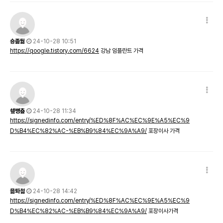
숑졺둶
24-10-28 10:51
https://qoogle.tistory.com/6624
강남 임플란트 가격
쇞뼝춒
24-10-28 11:34
https://signedinfo.com/entry/%ED%8F%AC%EC%9E%A5%EC%9
D%B4%EC%82%AC-%EB%B9%84%EC%9A%A9/
포장이사 가격
믊톼첢
24-10-28 14:42
https://signedinfo.com/entry/%ED%8F%AC%EC%9E%A5%EC%9
D%B4%EC%82%AC-%EB%B9%84%EC%9A%A9/
포장이사가격