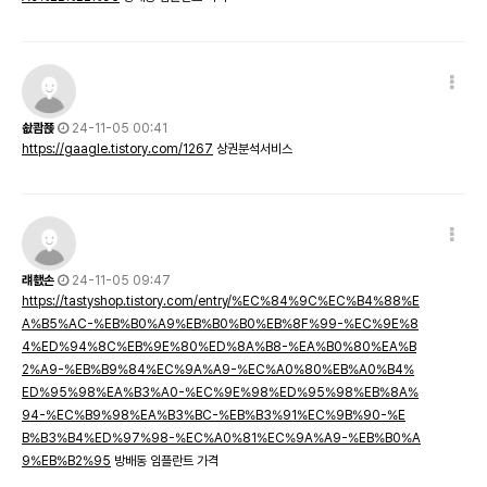
솺쾀쬱
24-11-05 00:41
https://gaagle.tistory.com/1267
상권분석서비스
럐쵌손
24-11-05 09:47
https://tastyshop.tistory.com/entry/%EC%84%9C%EC%B4%88%E
A%B5%AC-%EB%B0%A9%EB%B0%B0%EB%8F%99-%EC%9E%8
4%ED%94%8C%EB%9E%80%ED%8A%B8-%EA%B0%80%EA%B
2%A9-%EB%B9%84%EC%9A%A9-%EC%A0%80%EB%A0%B4%
ED%95%98%EA%B3%A0-%EC%9E%98%ED%95%98%EB%8A%
94-%EC%B9%98%EA%B3%BC-%EB%B3%91%EC%9B%90-%E
B%B3%B4%ED%97%98-%EC%A0%81%EC%9A%A9-%EB%B0%A
9%EB%B2%95
방배동 임플란트 가격