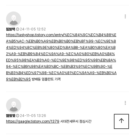
됦밣햭
24-11-05 12:52
https://tastyshop.tistory.com/entry/%EC%84%9C%EC%B4%88%E
A%B5%AC-%EB%B0%A9%EB%B0%B0%EB%8F%99-%EC%9E%8
4%ED%94%8C%EB%9E%80%ED%8A%B8-%EA%B0%80%EA%B
2%A9-%EB%B9%84%EC%9A%A9-%EC%A0%80%EB%A0%B4%
ED%95%98%EA%B3%A0-%EC%9E%98%ED%95%98%EB%8A%
94-%EC%B9%98%EA%B3%BC-%EB%B3%91%EC%9B%90-%E
B%B3%B4%ED%97%98-%EC%A0%81%EC%9A%A9-%EB%B0%A
9%EB%B2%95
방배동 임플란트 가격
쨆췛뀇
24-11-05 13:26
arrow_upward
https://gaagle.tistory.com/1379
서대전세무서 점심시간