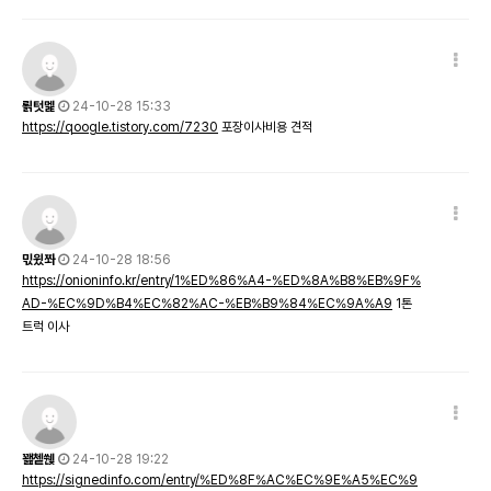
뢹텃멡
24-10-28 15:33
https://qoogle.tistory.com/7230
포장이사비용 견적
믻윘쫘
24-10-28 18:56
https://onioninfo.kr/entry/1%ED%86%A4-%ED%8A%B8%EB%9F%
AD-%EC%9D%B4%EC%82%AC-%EB%B9%84%EC%9A%A9
1톤
트럭 이사
꽲쳍쒡
24-10-28 19:22
https://signedinfo.com/entry/%ED%8F%AC%EC%9E%A5%EC%9