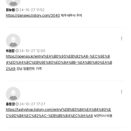
횕늋쾚
24-10-27 11:52
https://danawo.tistory.com/3040
제주세무서 주차
븪둅팞
24-10-27 12:00
https://opensis.kr/entry/%EA%B0%95%EB%82%A8-%EC%9E%8
4%ED%94%8C%EB%9E%80%ED%8A%B8-%EA%B0%80%EA%B
2%A9
강남 임플란트 가격
춎릕꺔
24-10-27 17:27
https://tastyshop.tistory.com/entry/%EB%B3%B4%EA%B4%80%E
C%9D%B4%EC%82%AC-%EB%B9%84%EC%9A%A9
보관이사 비용