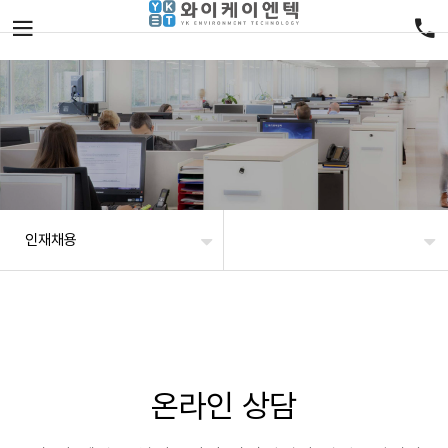
인재채용
온라인 상담