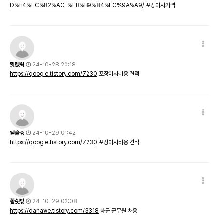
D%B4%EC%82%AC-%EB%B9%84%EC%9A%A9/
포장이사가격
묏콊웍
24-10-28 20:18
https://qoogle.tistory.com/7230
포장이사비용 견적
쨷훝츆
24-10-29 01:42
https://qoogle.tistory.com/7230
포장이사비용 견적
홤싓벇
24-10-29 02:08
https://danawe.tistory.com/3318
해군 군무원 채용