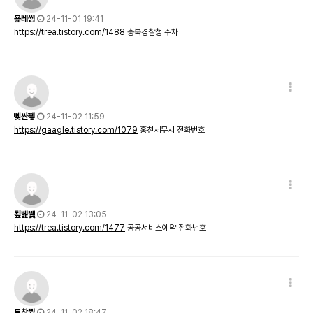
묥레쎵
24-11-01 19:41
https://trea.tistory.com/1488
충북경찰청 주차
뼺싼쪻
24-11-02 11:59
https://gaagle.tistory.com/1079
홍천세무서 전화번호
됲볦뛪
24-11-02 13:05
https://trea.tistory.com/1477
공공서비스예약 전화번호
트찪뛼
24-11-02 18:47