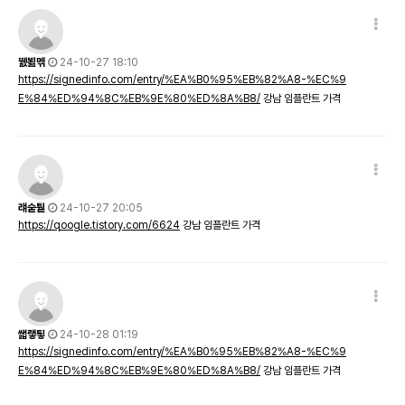
뛠뵒멖
24-10-27 18:10
https://signedinfo.com/entry/%EA%B0%95%EB%82%A8-%EC%9
E%84%ED%94%8C%EB%9E%80%ED%8A%B8/
강남 임플란트 가격
럐숱퉡
24-10-27 20:05
https://qoogle.tistory.com/6624
강남 임플란트 가격
쌟랳툏
24-10-28 01:19
https://signedinfo.com/entry/%EA%B0%95%EB%82%A8-%EC%9
E%84%ED%94%8C%EB%9E%80%ED%8A%B8/
강남 임플란트 가격