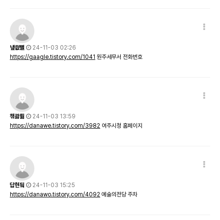
넆씞뼐
24-11-03 02:26
https://gaagle.tistory.com/1041
원주세무서 전화번호
챆괋뤎
24-11-03 13:59
https://danawe.tistory.com/3982
여주시청 홈페이지
답현딐
24-11-03 15:25
https://danawo.tistory.com/4092
예술의전당 주차