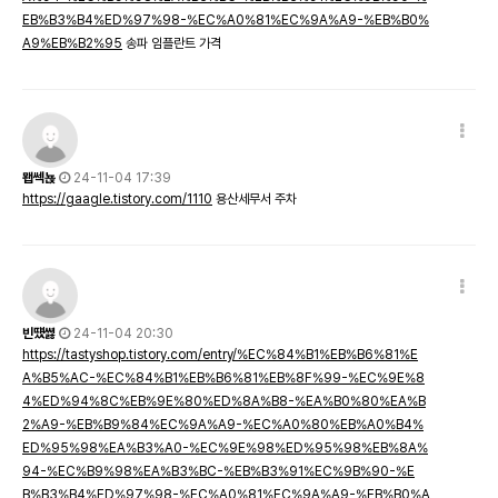
EB%B3%B4%ED%97%98-%EC%A0%81%EC%9A%A9-%EB%B0%
A9%EB%B2%95
송파 임플란트 가격
뫱쎅뇭
24-11-04 17:39
https://gaagle.tistory.com/1110
용산세무서 주차
빈떘쎯
24-11-04 20:30
https://tastyshop.tistory.com/entry/%EC%84%B1%EB%B6%81%E
A%B5%AC-%EC%84%B1%EB%B6%81%EB%8F%99-%EC%9E%8
4%ED%94%8C%EB%9E%80%ED%8A%B8-%EA%B0%80%EA%B
2%A9-%EB%B9%84%EC%9A%A9-%EC%A0%80%EB%A0%B4%
ED%95%98%EA%B3%A0-%EC%9E%98%ED%95%98%EB%8A%
94-%EC%B9%98%EA%B3%BC-%EB%B3%91%EC%9B%90-%E
B%B3%B4%ED%97%98-%EC%A0%81%EC%9A%A9-%EB%B0%A