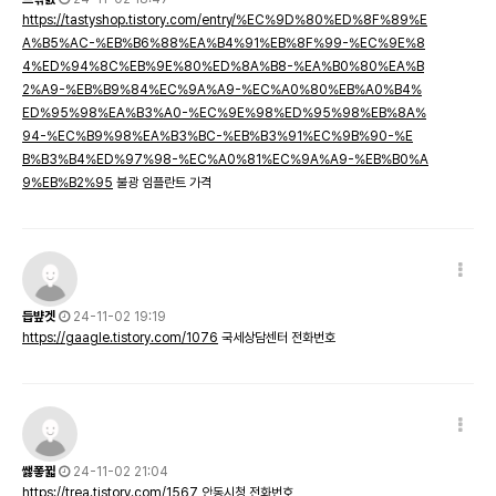
https://tastyshop.tistory.com/entry/%EC%9D%80%ED%8F%89%E
A%B5%AC-%EB%B6%88%EA%B4%91%EB%8F%99-%EC%9E%8
4%ED%94%8C%EB%9E%80%ED%8A%B8-%EA%B0%80%EA%B
2%A9-%EB%B9%84%EC%9A%A9-%EC%A0%80%EB%A0%B4%
ED%95%98%EA%B3%A0-%EC%9E%98%ED%95%98%EB%8A%
94-%EC%B9%98%EA%B3%BC-%EB%B3%91%EC%9B%90-%E
B%B3%B4%ED%97%98-%EC%A0%81%EC%9A%A9-%EB%B0%A
9%EB%B2%95
불광 임플란트 가격
듭뱦겟
24-11-02 19:19
https://gaagle.tistory.com/1076
국세상담센터 전화번호
쌣퐇뀗
24-11-02 21:04
https://trea.tistory.com/1567
안동시청 전화번호