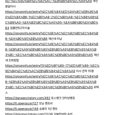
AD-%EC%9D%B4%EC%82%AC-%EB%B9%84%EC%9A%A9
개인
용달이사
https://onioninfo.kr/entry/%EC%9E%84%ED%94%8C%EB%9E%8
0%ED%8A%B8-1%EC%B0%A8-2%EC%B0%A8-%EC%88%98%E
C%88%A0-%EA%B3%BC%EC%A0%95-%EA%B8%B0%EA%B0%
84
임플란트2차수술
https://onioninfo.kr/entry/%EC%9E%AC%EC%82%B0%EC%84%B
8-%EA%B0%90%EB%A9%B4
재산세 미납
https://onioninfo.kr/entry/%EC%9E%AC%EC%82%B0%EC%84%B
8-%EB%82%A9%EB%B6%80%EB%B0%A9%EB%B2%95%EA%B
3%BC-%EC%A1%B0%ED%9A%8C%EB%B0%A9%EB%B2%95
재산
세 조회방법
https://onioninfo.kr/entry/15%ED%8F%89-17%ED%8F%89-%EC%
9D%B4%EC%82%AC%EB%B9%84%EC%9A%A9
이사 견적 15평
https://onioninfo.kr/entry/%EC%9E%AC%EC%82%B0%EC%84%B
8-%EB%82%A9%EB%B6%80%EB%B0%A9%EB%B2%95%EA%B
3%BC-%EC%A1%B0%ED%9A%8C%EB%B0%A9%EB%B2%95
위텍
스
https://danawo.tistory.com/482
토스뱅크 인터넷뱅킹
https://tl.opensis.kr/127
모닝 렌트비
https://tl.opensis.kr/146
승용차 1년 렌트
https://dongryo.tistory.com/2038
강북한의원 추천