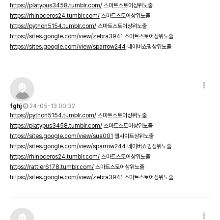
https://platypus3458.tumblr.com/
스마트스토어상위노출
https://rhinoceros24.tumblr.com/
스마트스토어상위노출
https://python5154.tumblr.com/
스마트스토어상위노출
https://sites.google.com/view/zebra3941
스마트스토어상위노출
https://sites.google.com/view/sparrow244
네이버쇼핑상위노출
fghj
24-05-13 00:32
https://python5154.tumblr.com/
스마트스토어상위노출
https://platypus3458.tumblr.com/
스마트스토어상위노출
https://sites.google.com/view/sua001
웹사이트상위노출
https://sites.google.com/view/sparrow244
네이버쇼핑상위노출
https://rhinoceros24.tumblr.com/
스마트스토어상위노출
https://rattler6178.tumblr.com/
스마트스토어상위노출
https://sites.google.com/view/zebra3941
스마트스토어상위노출