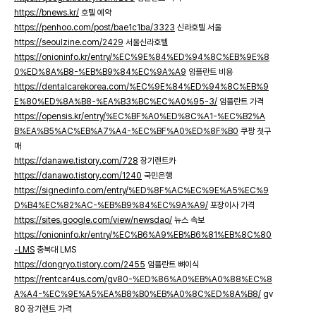
https://bnews.kr/
호텔 예약
https://penhoo.com/post/bae1c1ba/3323
신라호텔 서울
https://seoulzine.com/2429
서울신라호텔
https://onioninfo.kr/entry/%EC%9E%84%ED%94%8C%EB%9E%8
0%ED%8A%B8-%EB%B9%84%EC%9A%A9
임플란트 비용
https://dentalcarekorea.com/%EC%9E%84%ED%94%8C%EB%9
E%80%ED%8A%B8-%EA%B3%BC%EC%A0%95-3/
임플란트 가격
https://opensis.kr/entry/%EC%BF%A0%ED%8C%A1-%EC%B2%A
B%EA%B5%AC%EB%A7%A4-%EC%BF%A0%ED%8F%B0
쿠팡 첫구
매
https://danawe.tistory.com/728
장기렌트카
https://danawo.tistory.com/1240
국민은행
https://signedinfo.com/entry/%ED%8F%AC%EC%9E%A5%EC%9
D%B4%EC%82%AC-%EB%B9%84%EC%9A%A9/
포장이사 가격
https://sites.google.com/view/newsdao/
뉴스 속보
https://onioninfo.kr/entry/%EC%B6%A9%EB%B6%81%EB%8C%80
-LMS
충북대 LMS
https://dongryo.tistory.com/2455
임플란트 뼈이식
https://rentcar4us.com/gv80-%ED%86%A0%EB%A0%88%EC%8
A%A4-%EC%9E%A5%EA%B8%B0%EB%A0%8C%ED%8A%B8/
gv
80 장기렌트 가격