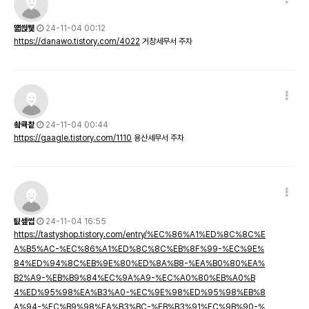
떏씑뮃
24-11-04 00:12
https://danawo.tistory.com/4022
거창세무서 주차
쇀큑챁
24-11-04 00:44
https://gaagle.tistory.com/1110
용산세무서 주차
팂셒썹
24-11-04 16:55
https://tastyshop.tistory.com/entry/%EC%86%A1%ED%8C%8C%E
A%B5%AC-%EC%86%A1%ED%8C%8C%EB%8F%99-%EC%9E%
84%ED%94%8C%EB%9E%80%ED%8A%B8-%EA%B0%80%EA%
B2%A9-%EB%B9%84%EC%9A%A9-%EC%A0%80%EB%A0%B
4%ED%95%98%EA%B3%A0-%EC%9E%98%ED%95%98%EB%8
A%94-%EC%B9%98%EA%B3%BC-%EB%B3%91%EC%9B%90-%