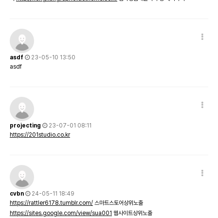
asdf
23-05-10 13:50
asdf
projecting
23-07-01 08:11
https://201studio.co.kr
cvbn
24-05-11 18:49
https://rattler6178.tumblr.com/
스마트스토어상위노출
https://sites.google.com/view/sua001
웹사이트상위노출