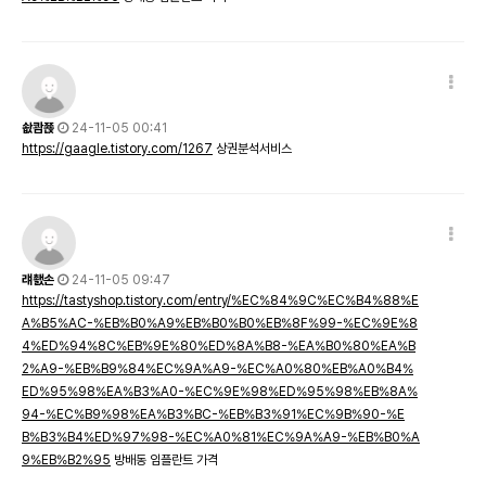
솺쾀쬱
24-11-05 00:41
https://gaagle.tistory.com/1267
상권분석서비스
럐쵌손
24-11-05 09:47
https://tastyshop.tistory.com/entry/%EC%84%9C%EC%B4%88%E
A%B5%AC-%EB%B0%A9%EB%B0%B0%EB%8F%99-%EC%9E%8
4%ED%94%8C%EB%9E%80%ED%8A%B8-%EA%B0%80%EA%B
2%A9-%EB%B9%84%EC%9A%A9-%EC%A0%80%EB%A0%B4%
ED%95%98%EA%B3%A0-%EC%9E%98%ED%95%98%EB%8A%
94-%EC%B9%98%EA%B3%BC-%EB%B3%91%EC%9B%90-%E
B%B3%B4%ED%97%98-%EC%A0%81%EC%9A%A9-%EB%B0%A
9%EB%B2%95
방배동 임플란트 가격