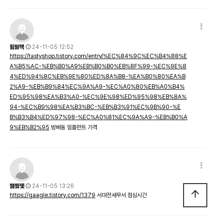
됦밣햭
24-11-05 12:52
https://tastyshop.tistory.com/entry/%EC%84%9C%EC%B4%88%E
A%B5%AC-%EB%B0%A9%EB%B0%B0%EB%8F%99-%EC%9E%8
4%ED%94%8C%EB%9E%80%ED%8A%B8-%EA%B0%80%EA%B
2%A9-%EB%B9%84%EC%9A%A9-%EC%A0%80%EB%A0%B4%
ED%95%98%EA%B3%A0-%EC%9E%98%ED%95%98%EB%8A%
94-%EC%B9%98%EA%B3%BC-%EB%B3%91%EC%9B%90-%E
B%B3%B4%ED%97%98-%EC%A0%81%EC%9A%A9-%EB%B0%A
9%EB%B2%95
방배동 임플란트 가격
쨆췛뀇
24-11-05 13:26
arrow_upward
https://gaagle.tistory.com/1379
서대전세무서 점심시간