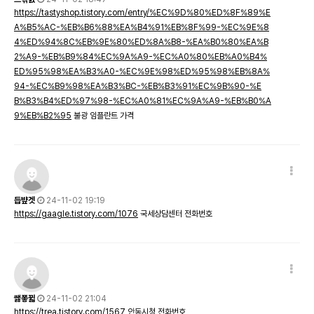
https://tastyshop.tistory.com/entry/%EC%9D%80%ED%8F%89%E
A%B5%AC-%EB%B6%88%EA%B4%91%EB%8F%99-%EC%9E%8
4%ED%94%8C%EB%9E%80%ED%8A%B8-%EA%B0%80%EA%B
2%A9-%EB%B9%84%EC%9A%A9-%EC%A0%80%EB%A0%B4%
ED%95%98%EA%B3%A0-%EC%9E%98%ED%95%98%EB%8A%
94-%EC%B9%98%EA%B3%BC-%EB%B3%91%EC%9B%90-%E
B%B3%B4%ED%97%98-%EC%A0%81%EC%9A%A9-%EB%B0%A
9%EB%B2%95
불광 임플란트 가격
듭뱦겟
24-11-02 19:19
https://gaagle.tistory.com/1076
국세상담센터 전화번호
쌣퐇뀗
24-11-02 21:04
https://trea.tistory.com/1567
안동시청 전화번호