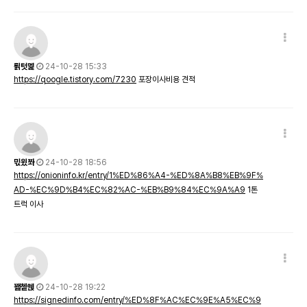
뢹텃멡
24-10-28 15:33
https://qoogle.tistory.com/7230
포장이사비용 견적
믻윘쫘
24-10-28 18:56
https://onioninfo.kr/entry/1%ED%86%A4-%ED%8A%B8%EB%9F%
AD-%EC%9D%B4%EC%82%AC-%EB%B9%84%EC%9A%A9
1톤
트럭 이사
꽲쳍쒡
24-10-28 19:22
https://signedinfo.com/entry/%ED%8F%AC%EC%9E%A5%EC%9