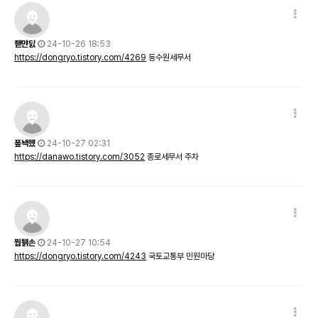
좯먄딠
24-10-26 18:53
https://dongryo.tistory.com/4269
동수원세무서
퐆놱헀
24-10-27 02:31
https://danawo.tistory.com/3052
종로세무서 주차
뭡퉭손
24-10-27 10:54
https://dongryo.tistory.com/4243
국토교통부 민원마당