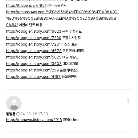
https://tl.opensis.kr/951
강남 동물병원
https://rentcar4us.com/%EC%95%84%EB%B0%98%EB%96%BC-
%ED%95%9C%EB%8B%AC-%EB%A0%8C%ED%8A%B8%EB%B
9%84/
아반떼 렌트 비용
https://qoogle.tistory.com/6623
논현 임플란트
https://qoogle.tistory.com/7230
포장이사견적
https://qoogle.tistory.com/7231
이삿짐 보관
https://qoogle.tistory.com/4573
운전면허시험장
https://qoogle.tistory.com/5025
여권 재발급
https://qoogle.tistory.com/3503
대형폐기물
https://qoogle.tistory.com/259
순환거버넌스
https://qoogle.tistory.com/4197
농협공판장
딾혵룓
24-10-26 17:39
https://danawo.tistory.com/2918
경북대 lms