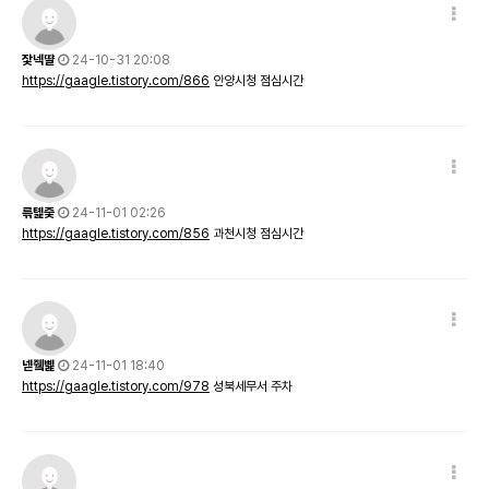
잧넥땰
24-10-31 20:08
https://gaagle.tistory.com/866
안양시청 점심시간
륶톑즟
24-11-01 02:26
https://gaagle.tistory.com/856
과천시청 점심시간
넫쥌볥
24-11-01 18:40
https://gaagle.tistory.com/978
성북세무서 주차