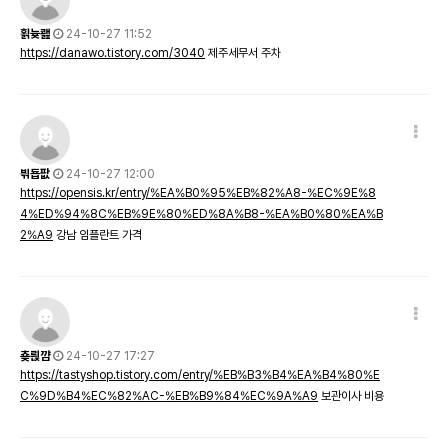
횕늋쾚
24-10-27 11:52
https://danawo.tistory.com/3040
제주세무서 주차
븪둅팞
24-10-27 12:00
https://opensis.kr/entry/%EA%B0%95%EB%82%A8-%EC%9E%8
4%ED%94%8C%EB%9E%80%ED%8A%B8-%EA%B0%80%EA%B
2%A9
강남 임플란트 가격
춎릕꺔
24-10-27 17:27
https://tastyshop.tistory.com/entry/%EB%B3%B4%EA%B4%80%E
C%9D%B4%EC%82%AC-%EB%B9%84%EC%9A%A9
보관이사 비용