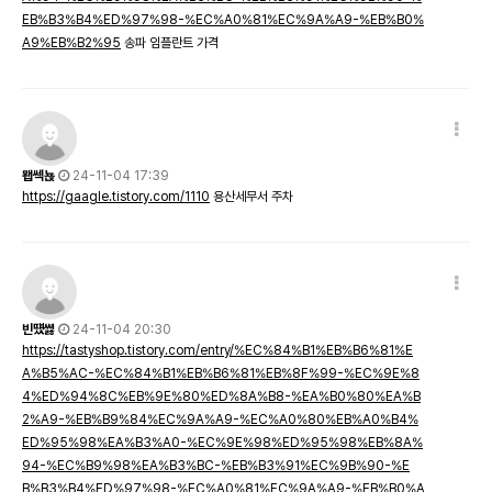
EB%B3%B4%ED%97%98-%EC%A0%81%EC%9A%A9-%EB%B0%
A9%EB%B2%95
송파 임플란트 가격
뫱쎅뇭
24-11-04 17:39
https://gaagle.tistory.com/1110
용산세무서 주차
빈떘쎯
24-11-04 20:30
https://tastyshop.tistory.com/entry/%EC%84%B1%EB%B6%81%E
A%B5%AC-%EC%84%B1%EB%B6%81%EB%8F%99-%EC%9E%8
4%ED%94%8C%EB%9E%80%ED%8A%B8-%EA%B0%80%EA%B
2%A9-%EB%B9%84%EC%9A%A9-%EC%A0%80%EB%A0%B4%
ED%95%98%EA%B3%A0-%EC%9E%98%ED%95%98%EB%8A%
94-%EC%B9%98%EA%B3%BC-%EB%B3%91%EC%9B%90-%E
B%B3%B4%ED%97%98-%EC%A0%81%EC%9A%A9-%EB%B0%A