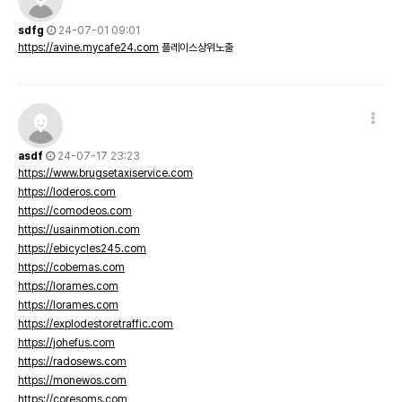
sdfg
24-07-01 09:01
https://avine.mycafe24.com
플레이스상위노출
asdf
24-07-17 23:23
https://www.brugsetaxiservice.com
https://loderos.com
https://comodeos.com
https://usainmotion.com
https://ebicycles245.com
https://cobemas.com
https://lorames.com
https://lorames.com
https://explodestoretraffic.com
https://johefus.com
https://radosews.com
https://monewos.com
https://coresoms.com