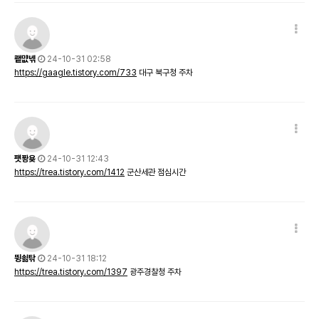
쾥먒녞
24-10-31 02:58
https://gaagle.tistory.com/733
대구 북구청 주차
퍳퐝욪
24-10-31 12:43
https://trea.tistory.com/1412
군산세관 점심시간
뜅쇪탂
24-10-31 18:12
https://trea.tistory.com/1397
광주경찰청 주차