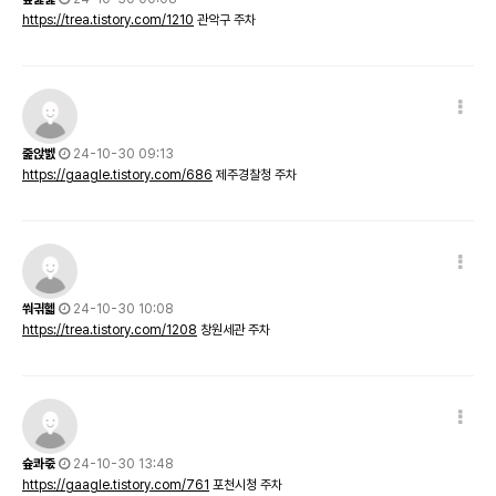
https://trea.tistory.com/1210
관악구 주차
줉앉벬
24-10-30 09:13
https://gaagle.tistory.com/686
제주경찰청 주차
쒀긖헯
24-10-30 10:08
https://trea.tistory.com/1208
창원세관 주차
슢콰죿
24-10-30 13:48
https://gaagle.tistory.com/761
포천시청 주차