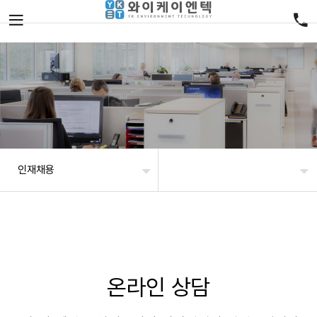
인재채용
온라인 상담