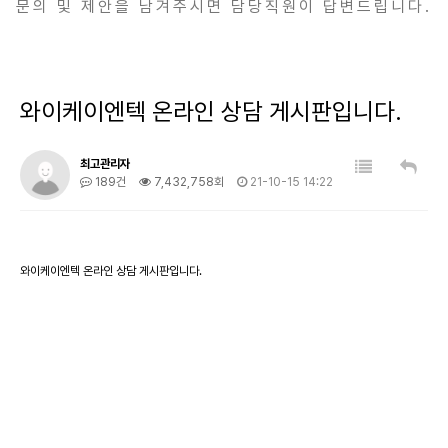
문의 및 제안을 남겨주시면 담당직원이 답변드립니다.
와이케이엔텍 온라인 상담 게시판입니다.
최고관리자
189건
7,432,758회
21-10-15 14:22
와이케이엔텍 온라인 상담 게시판입니다.