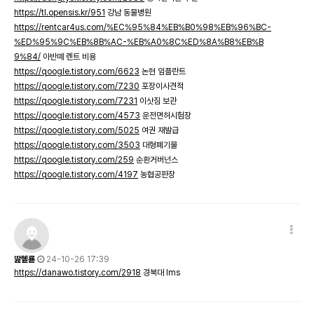
https://tl.opensis.kr/951
강남 동물병원
https://rentcar4us.com/%EC%95%84%EB%B0%98%EB%96%BC-
%ED%95%9C%EB%8B%AC-%EB%A0%8C%ED%8A%B8%EB%B
9%84/
아반떼 렌트 비용
https://qoogle.tistory.com/6623
논현 임플란트
https://qoogle.tistory.com/7230
포장이사견적
https://qoogle.tistory.com/7231
이삿짐 보관
https://qoogle.tistory.com/4573
운전면허시험장
https://qoogle.tistory.com/5025
여권 재발급
https://qoogle.tistory.com/3503
대형폐기물
https://qoogle.tistory.com/259
순환거버넌스
https://qoogle.tistory.com/4197
농협공판장
딾혵룓
24-10-26 17:39
https://danawo.tistory.com/2918
경북대 lms