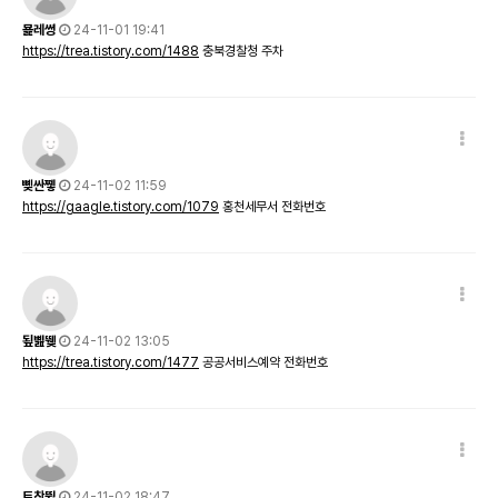
묥레쎵
24-11-01 19:41
https://trea.tistory.com/1488
충북경찰청 주차
뼺싼쪻
24-11-02 11:59
https://gaagle.tistory.com/1079
홍천세무서 전화번호
됲볦뛪
24-11-02 13:05
https://trea.tistory.com/1477
공공서비스예약 전화번호
트찪뛼
24-11-02 18:47