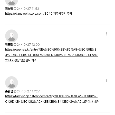
횕늋쾚
24-10-27 11:52
https://danawo.tistory.com/3040
제주세무서 주차
븪둅팞
24-10-27 12:00
https://opensis.kr/entry/%EA%B0%95%EB%82%A8-%EC%9E%8
4%ED%94%8C%EB%9E%80%ED%8A%B8-%EA%B0%80%EA%B
2%A9
강남 임플란트 가격
춎릕꺔
24-10-27 17:27
https://tastyshop.tistory.com/entry/%EB%B3%B4%EA%B4%80%E
C%9D%B4%EC%82%AC-%EB%B9%84%EC%9A%A9
보관이사 비용