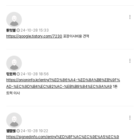
뢹텃멡
24-10-28 15:33
https://qoogle.tistory.com/7230
포장이사비용 견적
믻윘쫘
24-10-28 18:56
https://onioninfo.kr/entry/1%ED%86%A4-%ED%8A%B8%EB%9F%
AD-%EC%9D%B4%EC%82%AC-%EB%B9%84%EC%9A%A9
1톤
트럭 이사
꽲쳍쒡
24-10-28 19:22
https://signedinfo.com/entry/%ED%8F%AC%EC%9E%A5%EC%9