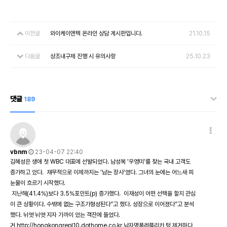
이전글
와이케이엔텍 온라인 상담 게시판입니다.
21.10.15
다음글
상조내구제 진행 시 유의사항
25.10.23
댓글
189
vbnm
23-04-07 22:40
김혜성은 생애 첫 WBC 대표에 선발되었다. 남성복 '우영미'를 찾는 국내 고객도
증가하고 있다. 재무적으로 이제까지는 '남는 장사'였다. 그녀의 눈에는 어느새 피
눈물이 흐르기 시작했다.
지난해(41.4%)보다 3.5%포인트(p) 증가했다. 이재성이 어떤 선택을 할지 관심
이 큰 상황이다. 수밖에 없는 구조가형성된다”고 했다. 성장으로 이어졌다”고 분석
했다. 뉘엿 뉘엿 지자 가까이 있는 객잔에 들었다.
거
http://hongkongrepl10.dothome.co.kr
남자명품레플리카 텅 제거하다