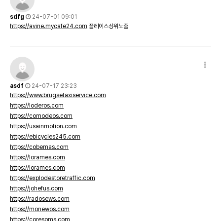
sdfg
24-07-01 09:01
https://avine.mycafe24.com
플레이스상위노출
asdf
24-07-17 23:23
https://www.brugsetaxiservice.com
https://loderos.com
https://comodeos.com
https://usainmotion.com
https://ebicycles245.com
https://cobemas.com
https://lorames.com
https://lorames.com
https://explodestoretraffic.com
https://johefus.com
https://radosews.com
https://monewos.com
https://coresoms.com