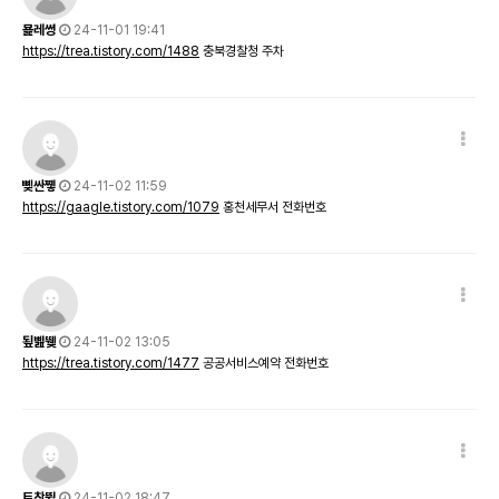
묥레쎵
24-11-01 19:41
https://trea.tistory.com/1488
충북경찰청 주차
뼺싼쪻
24-11-02 11:59
https://gaagle.tistory.com/1079
홍천세무서 전화번호
됲볦뛪
24-11-02 13:05
https://trea.tistory.com/1477
공공서비스예약 전화번호
트찪뛼
24-11-02 18:47