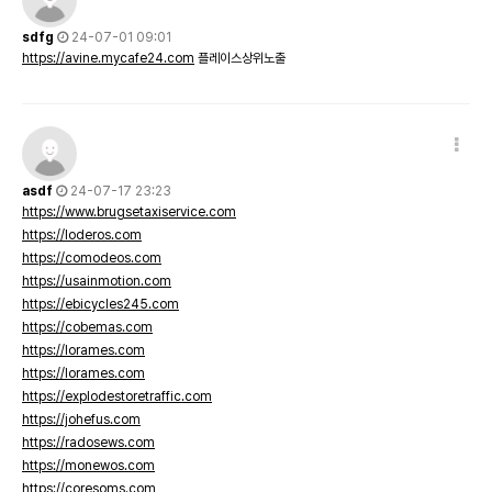
sdfg
24-07-01 09:01
https://avine.mycafe24.com
플레이스상위노출
asdf
24-07-17 23:23
https://www.brugsetaxiservice.com
https://loderos.com
https://comodeos.com
https://usainmotion.com
https://ebicycles245.com
https://cobemas.com
https://lorames.com
https://lorames.com
https://explodestoretraffic.com
https://johefus.com
https://radosews.com
https://monewos.com
https://coresoms.com