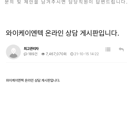
문의 및 제안을 남겨주시면 담당직원이 답변드립니다.
와이케이엔텍 온라인 상담 게시판입니다.
최고관리자
189건
7,467,070회
21-10-15 14:22
와이케이엔텍 온라인 상담 게시판입니다.