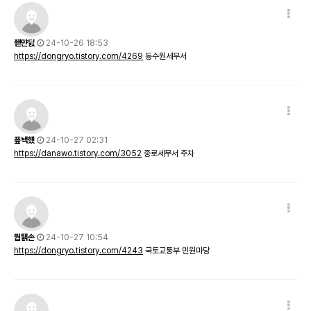
좯먄딠
24-10-26 18:53
https://dongryo.tistory.com/4269
동수원세무서
퐆놱헀
24-10-27 02:31
https://danawo.tistory.com/3052
종로세무서 주차
뭡퉭손
24-10-27 10:54
https://dongryo.tistory.com/4243
국토교통부 민원마당