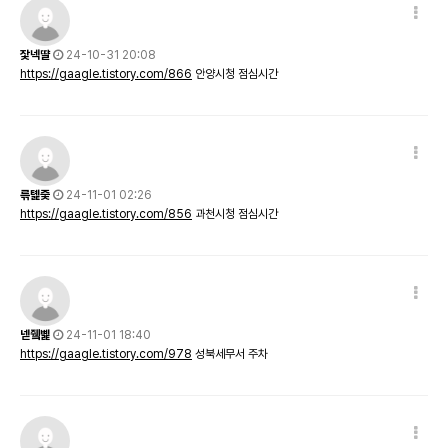
잧넥땰
24-10-31 20:08
https://gaagle.tistory.com/866
안양시청 점심시간
륶톑즟
24-11-01 02:26
https://gaagle.tistory.com/856
과천시청 점심시간
넫쥌볥
24-11-01 18:40
https://gaagle.tistory.com/978
성북세무서 주차