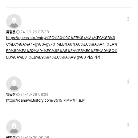
풏뮝튻
24-10-29 07:38
https://opensis.kr/entry/%EC%A0%9C%EB%84%A4%EC%8B%9
C%EC%8A%A4-gv80-gv70-%EB%A6%AC%EC%8A%A4-%EA%
B0%80%EA%B2%A9-%EC%9E%A5%EA%B8%B0%EB%A0%8C%
ED%8A%B8-%EB%B9%84%EC%9A%A9
gv80 리스 가격
쎟놌캔
24-10-29 08:22
https://danawo.tistory.com/3515
서울일자리포털
뭎뗥셽
24-10-30 00:08