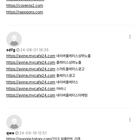
https://coveros2.com
https://raposons.com
sdfg
24-08-01 19:35
https://avine.mycafe24.com
네이버플레이스상위노출
https://avine.mycafe24.com
플레이스상위노출
https://avine.mycafe24.com
스마트플레이스광고
https://avine.mycafe24.com
플레이스광고
https://avine.mycafe24.com
네이버플레이스
https://avine.mycafe24.com
아비니
https://avine.mycafe24.com
네이버플레이스마케팅
qwe
24-09-19 12:51
https://qoogle.tistory.com/203
임플란트 가격