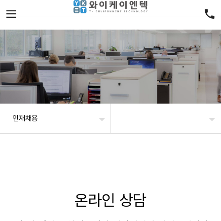
인재채용
온라인 상담