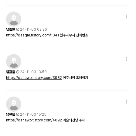
넆씞뼐
24-11-03 02:26
https://gaagle.tistory.com/1041
원주세무서 전화번호
챆괋뤎
24-11-03 13:59
https://danawe.tistory.com/3982
여주시청 홈페이지
답현딐
24-11-03 15:25
https://danawo.tistory.com/4092
예술의전당 주차