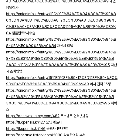
AD-%EC%9D%B4%EC%82%AC-%EB%B9%84%EC%9A%A9
개인
용달이사
https://onioninfo.kr/entry/%EC%9E%84%ED%94%8C%EB%9E%8
0%ED%8A%B8-1%EC%B0%A8-2%EC%B0%A8-%EC%88%98%E
C%88%A0-%EA%B3%BC%EC%A0%95-%EA%B8%B0%EA%B0%
84
임플란트2차수술
https://onioninfo.kr/entry/%EC%9E%AC%EC%82%B0%EC%84%B
8-%EA%B0%90%EB%A9%B4
재산세 미납
https://onioninfo.kr/entry/%EC%9E%AC%EC%82%B0%EC%84%B
8-%EB%82%A9%EB%B6%80%EB%B0%A9%EB%B2%95%EA%B
3%BC-%EC%A1%B0%ED%9A%8C%EB%B0%A9%EB%B2%95
재산
세 조회방법
https://onioninfo.kr/entry/15%ED%8F%89-17%ED%8F%89-%EC%
9D%B4%EC%82%AC%EB%B9%84%EC%9A%A9
이사 견적 15평
https://onioninfo.kr/entry/%EC%9E%AC%EC%82%B0%EC%84%B
8-%EB%82%A9%EB%B6%80%EB%B0%A9%EB%B2%95%EA%B
3%BC-%EC%A1%B0%ED%9A%8C%EB%B0%A9%EB%B2%95
위텍
스
https://danawo.tistory.com/482
토스뱅크 인터넷뱅킹
https://tl.opensis.kr/127
모닝 렌트비
https://tl.opensis.kr/146
승용차 1년 렌트
https://dongryo.tistory.com/2038
강북한의원 추천