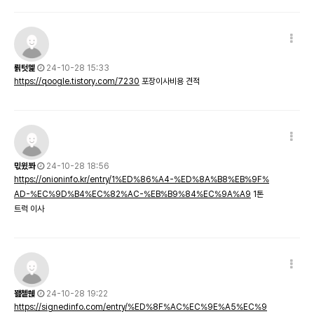
뢹텃멡
24-10-28 15:33
https://qoogle.tistory.com/7230
포장이사비용 견적
믻윘쫘
24-10-28 18:56
https://onioninfo.kr/entry/1%ED%86%A4-%ED%8A%B8%EB%9F%
AD-%EC%9D%B4%EC%82%AC-%EB%B9%84%EC%9A%A9
1톤
트럭 이사
꽲쳍쒡
24-10-28 19:22
https://signedinfo.com/entry/%ED%8F%AC%EC%9E%A5%EC%9