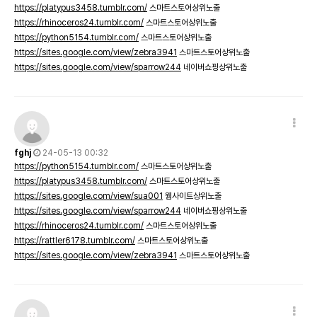
https://platypus3458.tumblr.com/
스마트스토어상위노출
https://rhinoceros24.tumblr.com/
스마트스토어상위노출
https://python5154.tumblr.com/
스마트스토어상위노출
https://sites.google.com/view/zebra3941
스마트스토어상위노출
https://sites.google.com/view/sparrow244
네이버쇼핑상위노출
fghj
24-05-13 00:32
https://python5154.tumblr.com/
스마트스토어상위노출
https://platypus3458.tumblr.com/
스마트스토어상위노출
https://sites.google.com/view/sua001
웹사이트상위노출
https://sites.google.com/view/sparrow244
네이버쇼핑상위노출
https://rhinoceros24.tumblr.com/
스마트스토어상위노출
https://rattler6178.tumblr.com/
스마트스토어상위노출
https://sites.google.com/view/zebra3941
스마트스토어상위노출