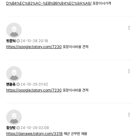
D%B4%EC%82%AC-%EB%B9%84%EC%9A%A9/
포장이사가격
묏콊웍
24-10-28 20:18
https://qoogle.tistory.com/7230
포장이사비용 견적
쨷훝츆
24-10-29 01:42
https://qoogle.tistory.com/7230
포장이사비용 견적
홤싓벇
24-10-29 02:08
https://danawe.tistory.com/3318
해군 군무원 채용