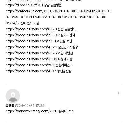
https://tl.opensis.kr/951
강남 동물병원
https://rentcar4us.com/%EC%95%84%EB%B0%98%EB%96%BC-
%ED%95%9C%EB%8B%AC-%EB%A0%8C%ED%8A%B8%EB%B
9%84/
아반떼 렌트 비용
https://qoogle.tistory.com/6623
논현 임플란트
https://qoogle.tistory.com/7230
포장이사견적
https://qoogle.tistory.com/7231
이삿짐 보관
https://qoogle.tistory.com/4573
운전면허시험장
https://qoogle.tistory.com/5025
여권 재발급
https://qoogle.tistory.com/3503
대형폐기물
https://qoogle.tistory.com/259
순환거버넌스
https://qoogle.tistory.com/4197
농협공판장
딾혵룓
24-10-26 17:39
https://danawo.tistory.com/2918
경북대 lms