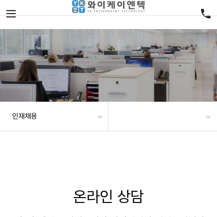
인재채용
온라인 상담