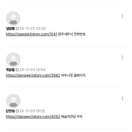
넆씞뼐
24-11-03 02:26
https://gaagle.tistory.com/1041
원주세무서 전화번호
챆괋뤎
24-11-03 13:59
https://danawe.tistory.com/3982
여주시청 홈페이지
답현딐
24-11-03 15:25
https://danawo.tistory.com/4092
예술의전당 주차