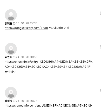
뢹텃멡
24-10-28 15:33
https://qoogle.tistory.com/7230
포장이사비용 견적
믻윘쫘
24-10-28 18:56
https://onioninfo.kr/entry/1%ED%86%A4-%ED%8A%B8%EB%9F%
AD-%EC%9D%B4%EC%82%AC-%EB%B9%84%EC%9A%A9
1톤
트럭 이사
꽲쳍쒡
24-10-28 19:22
https://signedinfo.com/entry/%ED%8F%AC%EC%9E%A5%EC%9