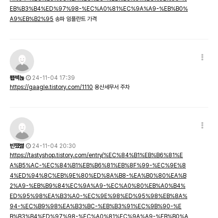
EB%B3%B4%ED%97%98-%EC%A0%81%EC%9A%A9-%EB%B0%
A9%EB%B2%95
송파 임플란트 가격
뫱쎅뇭
24-11-04 17:39
https://gaagle.tistory.com/1110
용산세무서 주차
빈떘쎯
24-11-04 20:30
https://tastyshop.tistory.com/entry/%EC%84%B1%EB%B6%81%E
A%B5%AC-%EC%84%B1%EB%B6%81%EB%8F%99-%EC%9E%8
4%ED%94%8C%EB%9E%80%ED%8A%B8-%EA%B0%80%EA%B
2%A9-%EB%B9%84%EC%9A%A9-%EC%A0%80%EB%A0%B4%
ED%95%98%EA%B3%A0-%EC%9E%98%ED%95%98%EB%8A%
94-%EC%B9%98%EA%B3%BC-%EB%B3%91%EC%9B%90-%E
B%B3%B4%ED%97%98-%EC%A0%81%EC%9A%A9-%EB%B0%A