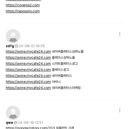
https://coveros2.com
https://raposons.com
sdfg
24-08-01 19:35
https://avine.mycafe24.com
네이버플레이스상위노출
https://avine.mycafe24.com
플레이스상위노출
https://avine.mycafe24.com
스마트플레이스광고
https://avine.mycafe24.com
플레이스광고
https://avine.mycafe24.com
네이버플레이스
https://avine.mycafe24.com
아비니
https://avine.mycafe24.com
네이버플레이스마케팅
qwe
24-09-19 12:51
https://qoogle.tistory.com/203
임플란트 가격