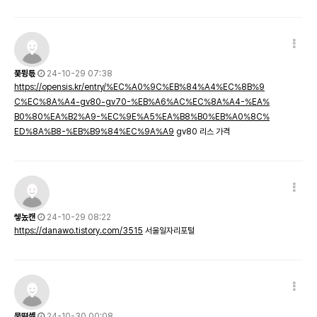
풏뮝튻
24-10-29 07:38
https://opensis.kr/entry/%EC%A0%9C%EB%84%A4%EC%8B%9
C%EC%8A%A4-gv80-gv70-%EB%A6%AC%EC%8A%A4-%EA%
B0%80%EA%B2%A9-%EC%9E%A5%EA%B8%B0%EB%A0%8C%
ED%8A%B8-%EB%B9%84%EC%9A%A9
gv80 리스 가격
쎟놌캔
24-10-29 08:22
https://danawo.tistory.com/3515
서울일자리포털
뭎뗥셽
24-10-30 00:08