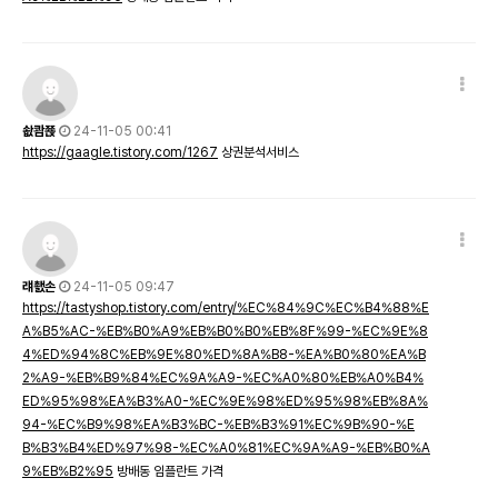
솺쾀쬱
24-11-05 00:41
https://gaagle.tistory.com/1267
상권분석서비스
럐쵌손
24-11-05 09:47
https://tastyshop.tistory.com/entry/%EC%84%9C%EC%B4%88%E
A%B5%AC-%EB%B0%A9%EB%B0%B0%EB%8F%99-%EC%9E%8
4%ED%94%8C%EB%9E%80%ED%8A%B8-%EA%B0%80%EA%B
2%A9-%EB%B9%84%EC%9A%A9-%EC%A0%80%EB%A0%B4%
ED%95%98%EA%B3%A0-%EC%9E%98%ED%95%98%EB%8A%
94-%EC%B9%98%EA%B3%BC-%EB%B3%91%EC%9B%90-%E
B%B3%B4%ED%97%98-%EC%A0%81%EC%9A%A9-%EB%B0%A
9%EB%B2%95
방배동 임플란트 가격