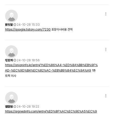
뢹텃멡
24-10-28 15:33
https://qoogle.tistory.com/7230
포장이사비용 견적
믻윘쫘
24-10-28 18:56
https://onioninfo.kr/entry/1%ED%86%A4-%ED%8A%B8%EB%9F%
AD-%EC%9D%B4%EC%82%AC-%EB%B9%84%EC%9A%A9
1톤
트럭 이사
꽲쳍쒡
24-10-28 19:22
https://signedinfo.com/entry/%ED%8F%AC%EC%9E%A5%EC%9