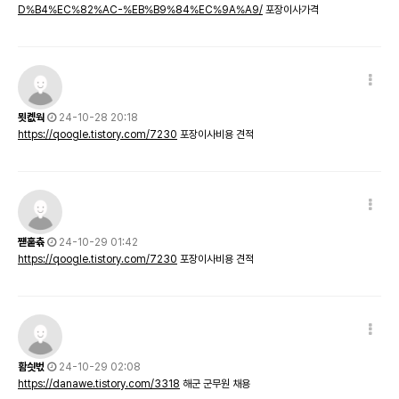
D%B4%EC%82%AC-%EB%B9%84%EC%9A%A9/
포장이사가격
묏콊웍
24-10-28 20:18
https://qoogle.tistory.com/7230
포장이사비용 견적
쨷훝츆
24-10-29 01:42
https://qoogle.tistory.com/7230
포장이사비용 견적
홤싓벇
24-10-29 02:08
https://danawe.tistory.com/3318
해군 군무원 채용