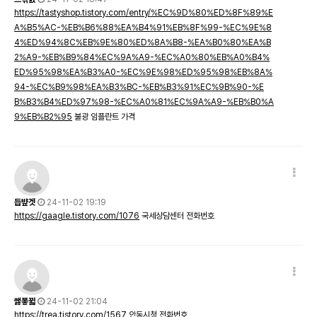
https://tastyshop.tistory.com/entry/%EC%9D%80%ED%8F%89%E
A%B5%AC-%EB%B6%88%EA%B4%91%EB%8F%99-%EC%9E%8
4%ED%94%8C%EB%9E%80%ED%8A%B8-%EA%B0%80%EA%B
2%A9-%EB%B9%84%EC%9A%A9-%EC%A0%80%EB%A0%B4%
ED%95%98%EA%B3%A0-%EC%9E%98%ED%95%98%EB%8A%
94-%EC%B9%98%EA%B3%BC-%EB%B3%91%EC%9B%90-%E
B%B3%B4%ED%97%98-%EC%A0%81%EC%9A%A9-%EB%B0%A
9%EB%B2%95
불광 임플란트 가격
듭뱦겟
24-11-02 19:19
https://gaagle.tistory.com/1076
국세상담센터 전화번호
쌣퐇뀗
24-11-02 21:04
https://trea.tistory.com/1567
안동시청 전화번호