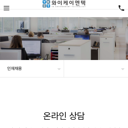
인재채용
온라인 상담