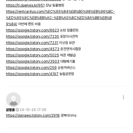
https://tl.opensis.kr/951
강남 동물병원
https://rentcar4us.com/%EC%95%84%EB%B0%98%EB%96%BC-
%ED%95%9C%EB%8B%AC-%EB%A0%8C%ED%8A%B8%EB%B
9%84/
아반떼 렌트 비용
https://qoogle.tistory.com/6623
논현 임플란트
https://qoogle.tistory.com/7230
포장이사견적
https://qoogle.tistory.com/7231
이삿짐 보관
https://qoogle.tistory.com/4573
운전면허시험장
https://qoogle.tistory.com/5025
여권 재발급
https://qoogle.tistory.com/3503
대형폐기물
https://qoogle.tistory.com/259
순환거버넌스
https://qoogle.tistory.com/4197
농협공판장
딾혵룓
24-10-26 17:39
https://danawo.tistory.com/2918
경북대 lms