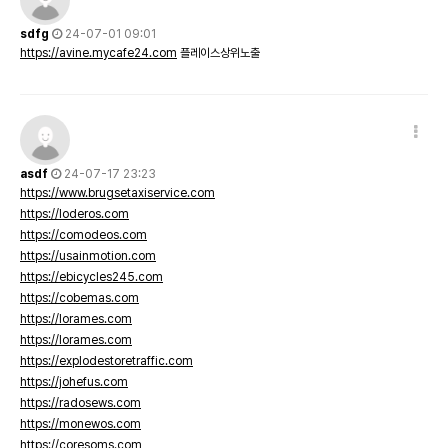
sdfg
24-07-01 09:01
https://avine.mycafe24.com
플레이스상위노출
asdf
24-07-17 23:23
https://www.brugsetaxiservice.com
https://loderos.com
https://comodeos.com
https://usainmotion.com
https://ebicycles245.com
https://cobemas.com
https://lorames.com
https://lorames.com
https://explodestoretraffic.com
https://johefus.com
https://radosews.com
https://monewos.com
https://coresoms.com