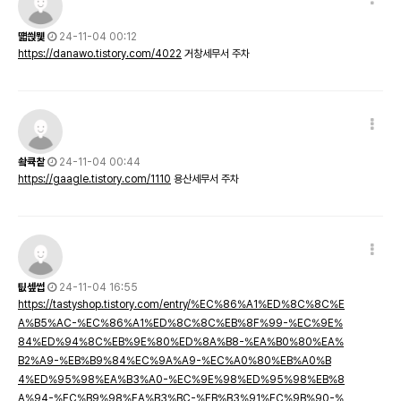
떏씑뮃
24-11-04 00:12
https://danawo.tistory.com/4022
거창세무서 주차
쇀큑챁
24-11-04 00:44
https://gaagle.tistory.com/1110
용산세무서 주차
팂셒썹
24-11-04 16:55
https://tastyshop.tistory.com/entry/%EC%86%A1%ED%8C%8C%E
A%B5%AC-%EC%86%A1%ED%8C%8C%EB%8F%99-%EC%9E%
84%ED%94%8C%EB%9E%80%ED%8A%B8-%EA%B0%80%EA%
B2%A9-%EB%B9%84%EC%9A%A9-%EC%A0%80%EB%A0%B
4%ED%95%98%EA%B3%A0-%EC%9E%98%ED%95%98%EB%8
A%94-%EC%B9%98%EA%B3%BC-%EB%B3%91%EC%9B%90-%