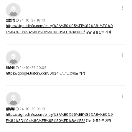
뛠뵒멖
24-10-27 18:10
https://signedinfo.com/entry/%EA%B0%95%EB%82%A8-%EC%9
E%84%ED%94%8C%EB%9E%80%ED%8A%B8/
강남 임플란트 가격
럐숱퉡
24-10-27 20:05
https://qoogle.tistory.com/6624
강남 임플란트 가격
쌟랳툏
24-10-28 01:19
https://signedinfo.com/entry/%EA%B0%95%EB%82%A8-%EC%9
E%84%ED%94%8C%EB%9E%80%ED%8A%B8/
강남 임플란트 가격