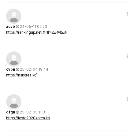
xcvb
24-05-11 02:23
https://rankingup.net
플레이스상위노출
cvbn
25-02-04 19:44
https://nskorea.kr/
dfgh
25-02-05 11:31
https://ioste2020korea.kr/