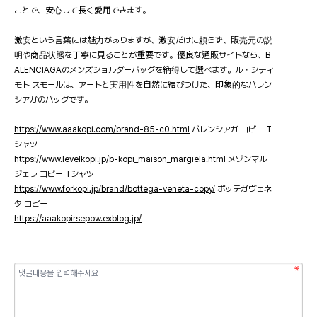
ことで、安心して長く愛用できます。
激安という言葉には魅力がありますが、激安だけに頼らず、販売元の説
明や商品状態を丁寧に見ることが重要です。優良な通販サイトなら、B
ALENCIAGAのメンズショルダーバッグを納得して選べます。ル・シティ
モト スモールは、アートと実用性を自然に結びつけた、印象的なバレン
シアガのバッグです。
https://www.aaakopi.com/brand-85-c0.html
バレンシアガ コピー T
シャツ
https://www.levelkopi.jp/b-kopi_maison_margiela.html
メゾンマル
ジェラ コピー Tシャツ
https://www.forkopi.jp/brand/bottega-veneta-copy/
ボッテガヴェネ
タ コピー
https://aaakopirsepow.exblog.jp/