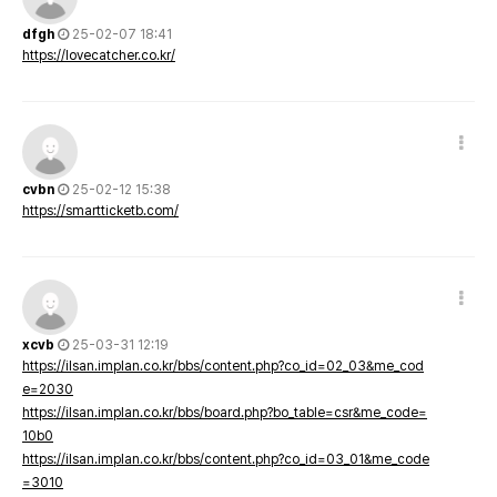
dfgh
25-02-07 18:41
https://lovecatcher.co.kr/
cvbn
25-02-12 15:38
https://smartticketb.com/
xcvb
25-03-31 12:19
https://ilsan.implan.co.kr/bbs/content.php?co_id=02_03&me_cod
e=2030
https://ilsan.implan.co.kr/bbs/board.php?bo_table=csr&me_code=
10b0
https://ilsan.implan.co.kr/bbs/content.php?co_id=03_01&me_code
=3010