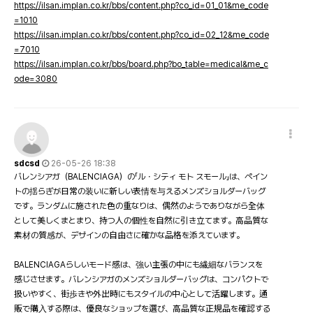
https://ilsan.implan.co.kr/bbs/content.php?co_id=01_01&me_code
=1010
https://ilsan.implan.co.kr/bbs/content.php?co_id=02_12&me_code
=7010
https://ilsan.implan.co.kr/bbs/board.php?bo_table=medical&me_c
ode=3080
sdcsd
26-05-26 18:38
バレンシアガ（BALENCIAGA）の「ル・シティ モト スモール」は、ペイン
トの揺らぎが日常の装いに新しい表情を与えるメンズショルダーバッグ
です。ランダムに施された色の重なりは、偶然のようでありながら全体
として美しくまとまり、持つ人の個性を自然に引き立てます。高品質な
素材の質感が、デザインの自由さに確かな品格を添えています。
BALENCIAGAらしいモード感は、強い主張の中にも繊細なバランスを
感じさせます。バレンシアガのメンズショルダーバッグは、コンパクトで
扱いやすく、街歩きや外出時にもスタイルの中心として活躍します。通
販で購入する際は、優良なショップを選び、高品質な正規品を確認する